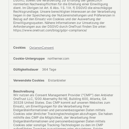
DSGVO, soweit die Verarbeitung zur Erfüllung der gesetzlich
normierten Nachweispflichten für die Erteilung einer Einwilligung
dient. Im Übrigen ist Art. 6 Abs. 1 S. 1 lit. f) DSGVO die einschlägige
Rechtsgrundlage. Unsere berechtigten Interessen an der Verarbeitung
liegen in der Speicherung der Nutzereinstellungen und Präferenzen in
Bezug auf den Einsatz von Cookies und der Auswertung der
Einwilligungsquoten. Nähere Informationen zur Umsetzung der
Anforderungen aus der DSGVO durch OneTrust finden Sie unter:
https://www.onetrust.com/blog/gdpr-compliance/
OptanonConsent
northerner.com
364 Tage
Erstanbieter
Wir nutzen als Consent Management Provider (“CMP”) den Anbieter
OneTrust LLC, 1200 Abernathy Rd NE, Building 600, Atlanta, GA
30328 United States. Das CMP kommt auf unseren Websites zum
Einsatz, um Einwilligungen für die Verarbeitung Ihrer
Endgeräteinformationen und personenbezogenen Daten mittels
Cookies oder ähnlicher Trackingtechnologien abzufragen. Sie haben
mithilfe des CMP die Möglichkeit, der Verarbeitung Ihrer
Endgeräteinformationen und personenbezogenen Daten mittels
Cookies oder sonstige Tracking-Technologien zu den im CMP
aufgeführten Zwecken zuzustimmen oder abzulehnen. Solche