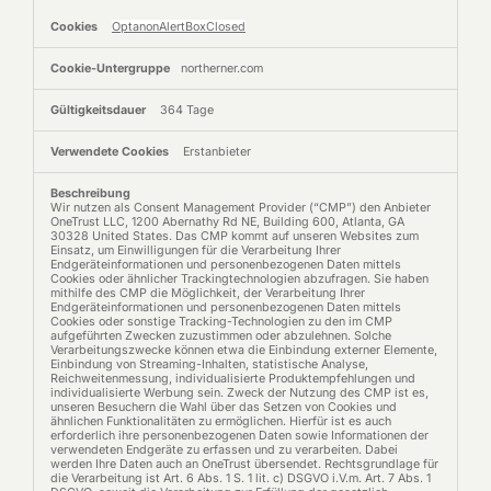
OptanonAlertBoxClosed
northerner.com
364 Tage
Erstanbieter
Wir nutzen als Consent Management Provider (“CMP”) den Anbieter
OneTrust LLC, 1200 Abernathy Rd NE, Building 600, Atlanta, GA
30328 United States. Das CMP kommt auf unseren Websites zum
Einsatz, um Einwilligungen für die Verarbeitung Ihrer
Endgeräteinformationen und personenbezogenen Daten mittels
Cookies oder ähnlicher Trackingtechnologien abzufragen. Sie haben
mithilfe des CMP die Möglichkeit, der Verarbeitung Ihrer
Endgeräteinformationen und personenbezogenen Daten mittels
Cookies oder sonstige Tracking-Technologien zu den im CMP
aufgeführten Zwecken zuzustimmen oder abzulehnen. Solche
Verarbeitungszwecke können etwa die Einbindung externer Elemente,
Einbindung von Streaming-Inhalten, statistische Analyse,
Reichweitenmessung, individualisierte Produktempfehlungen und
individualisierte Werbung sein. Zweck der Nutzung des CMP ist es,
unseren Besuchern die Wahl über das Setzen von Cookies und
ähnlichen Funktionalitäten zu ermöglichen. Hierfür ist es auch
erforderlich ihre personenbezogenen Daten sowie Informationen der
verwendeten Endgeräte zu erfassen und zu verarbeiten. Dabei
werden Ihre Daten auch an OneTrust übersendet. Rechtsgrundlage für
die Verarbeitung ist Art. 6 Abs. 1 S. 1 lit. c) DSGVO i.V.m. Art. 7 Abs. 1