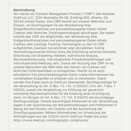
Wir nutzen als Consent Management Provider (“CMP”) den Anbieter
OneTrust LLC, 1200 Abernathy Rd NE, Building 600, Atlanta, GA
30328 United States. Das CMP kommt auf unseren Websites zum
Einsatz, um Einwilligungen für die Verarbeitung Ihrer
Endgeräteinformationen und personenbezogenen Daten mittels
Cookies oder ähnlicher Trackingtechnologien abzufragen. Sie haben
mithilfe des CMP die Möglichkeit, der Verarbeitung Ihrer
Endgeräteinformationen und personenbezogenen Daten mittels
Cookies oder sonstige Tracking-Technologien zu den im CMP
aufgeführten Zwecken zuzustimmen oder abzulehnen. Solche
Verarbeitungszwecke können etwa die Einbindung externer Elemente,
Einbindung von Streaming-Inhalten, statistische Analyse,
Reichweitenmessung, individualisierte Produktempfehlungen und
individualisierte Werbung sein. Zweck der Nutzung des CMP ist es,
unseren Besuchern die Wahl über das Setzen von Cookies und
ähnlichen Funktionalitäten zu ermöglichen. Hierfür ist es auch
erforderlich ihre personenbezogenen Daten sowie Informationen der
verwendeten Endgeräte zu erfassen und zu verarbeiten. Dabei
werden Ihre Daten auch an OneTrust übersendet. Rechtsgrundlage für
die Verarbeitung ist Art. 6 Abs. 1 S. 1 lit. c) DSGVO i.V.m. Art. 7 Abs. 1
DSGVO, soweit die Verarbeitung zur Erfüllung der gesetzlich
normierten Nachweispflichten für die Erteilung einer Einwilligung
dient. Im Übrigen ist Art. 6 Abs. 1 S. 1 lit. f) DSGVO die einschlägige
Rechtsgrundlage. Unsere berechtigten Interessen an der Verarbeitung
liegen in der Speicherung der Nutzereinstellungen und Präferenzen in
Bezug auf den Einsatz von Cookies und der Auswertung der
Einwilligungsquoten. Nähere Informationen zur Umsetzung der
Anforderungen aus der DSGVO durch OneTrust finden Sie unter:
https://www.onetrust.com/blog/gdpr-compliance/