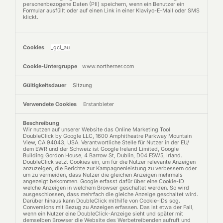
personenbezogene Daten (PII) speichern, wenn ein Benutzer ein
Formular ausfüllt oder auf einen Link in einer Klaviyo-E-Mail oder SMS
klickt.
_gcl_au
www.northerner.com
Sitzung
Erstanbieter
Wir nutzen auf unserer Website das Online Marketing Tool
DoubleClick by Google LLC, 1600 Amphitheatre Parkway Mountain
View, CA 94043, USA. Verantwortliche Stelle für Nutzer in der EU/
dem EWR und der Schweiz ist Google Ireland Limited, Google
Building Gordon House, 4 Barrow St, Dublin, D04 E5W5, Irland.
DoubleClick setzt Cookies ein, um für die Nutzer relevante Anzeigen
anzuzeigen, die Berichte zur Kampagnenleistung zu verbessern oder
um zu vermeiden, dass Nutzer die gleichen Anzeigen mehrmals
angezeigt bekommen. Google erfasst dafür über eine Cookie-ID
welche Anzeigen in welchem Browser geschaltet werden. So wird
ausgeschlossen, dass mehrfach die gleiche Anzeige geschaltet wird.
Darüber hinaus kann DoubleClick mithilfe von Cookie-IDs sog.
Conversions mit Bezug zu Anzeigen erfassen. Das ist etwa der Fall,
wenn ein Nutzer eine DoubleClick-Anzeige sieht und später mit
demselben Browser die Website des Werbetreibenden aufruft und