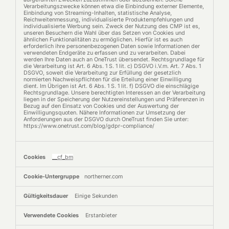
Verarbeitungszwecke können etwa die Einbindung externer Elemente,
Einbindung von Streaming-Inhalten, statistische Analyse,
Reichweitenmessung, individualisierte Produktempfehlungen und
individualisierte Werbung sein. Zweck der Nutzung des CMP ist es,
unseren Besuchern die Wahl über das Setzen von Cookies und
ähnlichen Funktionalitäten zu ermöglichen. Hierfür ist es auch
erforderlich ihre personenbezogenen Daten sowie Informationen der
verwendeten Endgeräte zu erfassen und zu verarbeiten. Dabei
werden Ihre Daten auch an OneTrust übersendet. Rechtsgrundlage für
die Verarbeitung ist Art. 6 Abs. 1 S. 1 lit. c) DSGVO i.V.m. Art. 7 Abs. 1
DSGVO, soweit die Verarbeitung zur Erfüllung der gesetzlich
normierten Nachweispflichten für die Erteilung einer Einwilligung
dient. Im Übrigen ist Art. 6 Abs. 1 S. 1 lit. f) DSGVO die einschlägige
Rechtsgrundlage. Unsere berechtigten Interessen an der Verarbeitung
liegen in der Speicherung der Nutzereinstellungen und Präferenzen in
Bezug auf den Einsatz von Cookies und der Auswertung der
Einwilligungsquoten. Nähere Informationen zur Umsetzung der
Anforderungen aus der DSGVO durch OneTrust finden Sie unter:
https://www.onetrust.com/blog/gdpr-compliance/
__cf_bm
northerner.com
Einige Sekunden
Erstanbieter