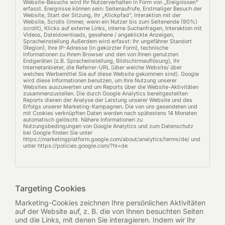
Website-Besuchs wird Ihr Nutzerverhalten in Form von „Ereignissen“
erfasst. Ereignisse können sein: Seitenaufrufe, Erstmaliger Besuch der
Website, Start der Sitzung, Ihr „Klickpfad“, Interaktion mit der
Website, Scrolls (immer, wenn ein Nutzer bis zum Seitenende (90%)
scrollt), Klicks auf externe Links, interne Suchanfragen, Interaktion mit
Videos, Dateidownloads, gesehene / angeklickte Anzeigen,
Spracheinstellung Außerdem wird erfasst: Ihr ungefährer Standort
(Region), Ihre IP-Adresse (in gekürzter Form), technische
Informationen zu Ihrem Browser und den von Ihnen genutzten
Endgeräten (z.B. Spracheinstellung, Bildschirmauflösung), Ihr
Internetanbieter, die Referrer-URL (über welche Website/ über
welches Werbemittel Sie auf diese Website gekommen sind). Google
wird diese Informationen benutzen, um Ihre Nutzung unserer
Websites auszuwerten und um Reports über die Website-Aktivitäten
zusammenzustellen. Die durch Google Analytics bereitgestellten
Reports dienen der Analyse der Leistung unserer Website und des
Erfolgs unserer Marketing-Kampagnen. Die von uns gesendeten und
mit Cookies verknüpften Daten werden nach spätestens 14 Monaten
automatisch gelöscht. Nähere Informationen zu
Nutzungsbedingungen von Google Analytics und zum Datenschutz
bei Google finden Sie unter
https://marketingplatform.google.com/about/analytics/terms/de/ und
unter https://policies.google.com/?hl=de
Targeting Cookies
Marketing-Cookies zeichnen Ihre persönlichen Aktivitäten
auf der Website auf, z. B. die von Ihnen besuchten Seiten
und die Links, mit denen Sie interagieren. Indem wir Ihr