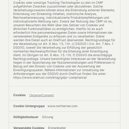
Cookies oder sonstige Tracking-Technologien zu den im CMP
aufgeführten Zwecken zuzustimmen oder abzulehnen. Solche
Verarbeitungszwecke können etwa die Einbindung externer Elemente,
Einbindung von Streaming-Inhalten, statistische Analyse,
Reichweitenmessung, individualisierte Produktempfehlungen und
individualisierte Werbung sein. Zweck der Nutzung des CMP ist es,
unseren Besuchern die Wahl über das Setzen von Cookies und
ähnlichen Funktionalitäten zu ermöglichen. Hierfür ist es auch
erforderlich ihre personenbezogenen Daten sowie Informationen der
verwendeten Endgeräte zu erfassen und zu verarbeiten. Dabei
werden Ihre Daten auch an OneTrust übersendet. Rechtsgrundlage für
die Verarbeitung ist Art. 6 Abs. 1 S. 1 lit. c) DSGVO i.V.m. Art. 7 Abs. 1
DSGVO, soweit die Verarbeitung zur Erfüllung der gesetzlich
normierten Nachweispflichten für die Erteilung einer Einwilligung
dient. Im Übrigen ist Art. 6 Abs. 1 S. 1 lit. f) DSGVO die einschlägige
Rechtsgrundlage. Unsere berechtigten Interessen an der Verarbeitung
liegen in der Speicherung der Nutzereinstellungen und Präferenzen in
Bezug auf den Einsatz von Cookies und der Auswertung der
Einwilligungsquoten. Nähere Informationen zur Umsetzung der
Anforderungen aus der DSGVO durch OneTrust finden Sie unter:
https://www.onetrust.com/blog/gdpr-compliance/
OptanonConsent
www.northerner.com
Sitzung
Erstanbieter