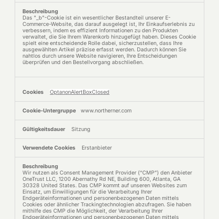
Das "_b"-Cookie ist ein wesentlicher Bestandteil unserer E-
Commerce-Website, das darauf ausgelegt ist, Ihr Einkaufserlebnis zu
verbessern, indem es effizient Informationen zu den Produkten
verwaltet, die Sie Ihrem Warenkorb hinzugefügt haben. Dieses Cookie
spielt eine entscheidende Rolle dabei, sicherzustellen, dass Ihre
ausgewählten Artikel präzise erfasst werden. Dadurch können Sie
nahtlos durch unsere Website navigieren, Ihre Entscheidungen
überprüfen und den Bestellvorgang abschließen.
OptanonAlertBoxClosed
www.northerner.com
Sitzung
Erstanbieter
Wir nutzen als Consent Management Provider (“CMP”) den Anbieter
OneTrust LLC, 1200 Abernathy Rd NE, Building 600, Atlanta, GA
30328 United States. Das CMP kommt auf unseren Websites zum
Einsatz, um Einwilligungen für die Verarbeitung Ihrer
Endgeräteinformationen und personenbezogenen Daten mittels
Cookies oder ähnlicher Trackingtechnologien abzufragen. Sie haben
mithilfe des CMP die Möglichkeit, der Verarbeitung Ihrer
Endgeräteinformationen und personenbezogenen Daten mittels