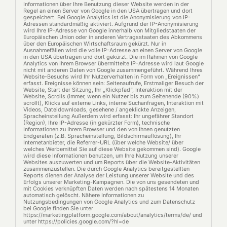
Informationen über Ihre Benutzung dieser Website werden in der
Regel an einen Server von Google in den USA übertragen und dort
gespeichert. Bei Google Analytics ist die Anonymisierung von IP-
Adressen standardmäßig aktiviert. Aufgrund der IP-Anonymisierung
wird Ihre IP-Adresse von Google innerhalb von Mitgliedstaaten der
Europäischen Union oder in anderen Vertragsstaaten des Abkommens
über den Europäischen Wirtschaftsraum gekürzt. Nur in
Ausnahmefällen wird die volle IP-Adresse an einen Server von Google
in den USA übertragen und dort gekürzt. Die im Rahmen von Google
Analytics von Ihrem Browser übermittelte IP-Adresse wird laut Google
nicht mit anderen Daten von Google zusammengeführt. Während Ihres
Website-Besuchs wird Ihr Nutzerverhalten in Form von „Ereignissen“
erfasst. Ereignisse können sein: Seitenaufrufe, Erstmaliger Besuch der
Website, Start der Sitzung, Ihr „Klickpfad“, Interaktion mit der
Website, Scrolls (immer, wenn ein Nutzer bis zum Seitenende (90%)
scrollt), Klicks auf externe Links, interne Suchanfragen, Interaktion mit
Videos, Dateidownloads, gesehene / angeklickte Anzeigen,
Spracheinstellung Außerdem wird erfasst: Ihr ungefährer Standort
(Region), Ihre IP-Adresse (in gekürzter Form), technische
Informationen zu Ihrem Browser und den von Ihnen genutzten
Endgeräten (z.B. Spracheinstellung, Bildschirmauflösung), Ihr
Internetanbieter, die Referrer-URL (über welche Website/ über
welches Werbemittel Sie auf diese Website gekommen sind). Google
wird diese Informationen benutzen, um Ihre Nutzung unserer
Websites auszuwerten und um Reports über die Website-Aktivitäten
zusammenzustellen. Die durch Google Analytics bereitgestellten
Reports dienen der Analyse der Leistung unserer Website und des
Erfolgs unserer Marketing-Kampagnen. Die von uns gesendeten und
mit Cookies verknüpften Daten werden nach spätestens 14 Monaten
automatisch gelöscht. Nähere Informationen zu
Nutzungsbedingungen von Google Analytics und zum Datenschutz
bei Google finden Sie unter
https://marketingplatform.google.com/about/analytics/terms/de/ und
unter https://policies.google.com/?hl=de