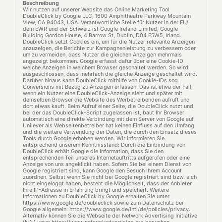
Wir nutzen auf unserer Website das Online Marketing Tool
DoubleClick by Google LLC, 1600 Amphitheatre Parkway Mountain
View, CA 94043, USA. Verantwortliche Stelle für Nutzer in der EU/
dem EWR und der Schweiz ist Google Ireland Limited, Google
Building Gordon House, 4 Barrow St, Dublin, D04 E5W5, Irland.
DoubleClick setzt Cookies ein, um für die Nutzer relevante Anzeigen
anzuzeigen, die Berichte zur Kampagnenleistung zu verbessern oder
um zu vermeiden, dass Nutzer die gleichen Anzeigen mehrmals
angezeigt bekommen. Google erfasst dafür über eine Cookie-ID
welche Anzeigen in welchem Browser geschaltet werden. So wird
ausgeschlossen, dass mehrfach die gleiche Anzeige geschaltet wird.
Darüber hinaus kann DoubleClick mithilfe von Cookie-IDs sog.
Conversions mit Bezug zu Anzeigen erfassen. Das ist etwa der Fall,
wenn ein Nutzer eine DoubleClick-Anzeige sieht und später mit
demselben Browser die Website des Werbetreibenden aufruft und
dort etwas kauft. Beim Aufruf einer Seite, die DoubleClick nutzt und
bei der das DoubleClick-Script zugelassen ist, baut Ihr Browser
automatisch eine direkte Verbindung mit dem Server von Google auf.
Unilever als Webseitenbetreiber hat keinen Einfluss auf den Umfang
und die weitere Verwendung der Daten, die durch den Einsatz dieses
Tools durch Google erhoben werden. Wir informieren Sie
entsprechend unserem Kenntnisstand: Durch die Einbindung von
DoubleClick erhält Google die Information, dass Sie den
entsprechenden Teil unseres Internetauftritts aufgerufen oder eine
Anzeige von uns angeklickt haben. Sofern Sie bei einem Dienst von
Google registriert sind, kann Google den Besuch Ihrem Account
zuordnen. Selbst wenn Sie nicht bei Google registriert sind bzw. sich
nicht eingeloggt haben, besteht die Möglichkeit, dass der Anbieter
Ihre IP-Adresse in Erfahrung bringt und speichert. Weitere
Informationen zu DoubleClick by Google erhalten Sie unter
https://www.google.de/doubleclick sowie zum Datenschutz bei
Google allgemein: https://www.google.de/intl/de/policies/privacy.
Alternativ können Sie die Webseite der Network Advertising Initiative