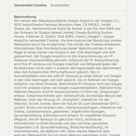
Erstanbieter
Wir setzen den Webanalysedienst Google Analytics der Google LLC,
1600 Amphitheatre Parkway Mountain View, CA 94043, United
States, ein. Verantwortliche Stelle für Nutzer in der EU/ dem EWR und
der Schweiz ist Google Ireland Limited, Google Building Gordon
House, 4 Barrow St, Dublin, D04 E5W5, Irland („Google“). Google
Analytics verwendet Cookies, die eine Analyse der Benutzung unserer
Webseiten durch Sie ermöglichen. Die mittels der Cookies erhobenen
Informationen über Ihre Benutzung dieser Website werden in der
Regel an einen Server von Google in den USA übertragen und dort
gespeichert. Bei Google Analytics ist die Anonymisierung von IP-
Adressen standardmäßig aktiviert. Aufgrund der IP-Anonymisierung
wird Ihre IP-Adresse von Google innerhalb von Mitgliedstaaten der
Europäischen Union oder in anderen Vertragsstaaten des Abkommens
über den Europäischen Wirtschaftsraum gekürzt. Nur in
Ausnahmefällen wird die volle IP-Adresse an einen Server von Google
in den USA übertragen und dort gekürzt. Die im Rahmen von Google
Analytics von Ihrem Browser übermittelte IP-Adresse wird laut Google
nicht mit anderen Daten von Google zusammengeführt. Während Ihres
Website-Besuchs wird Ihr Nutzerverhalten in Form von „Ereignissen“
erfasst. Ereignisse können sein: Seitenaufrufe, Erstmaliger Besuch der
Website, Start der Sitzung, Ihr „Klickpfad“, Interaktion mit der
Website, Scrolls (immer, wenn ein Nutzer bis zum Seitenende (90%)
scrollt), Klicks auf externe Links, interne Suchanfragen, Interaktion mit
Videos, Dateidownloads, gesehene / angeklickte Anzeigen,
Spracheinstellung Außerdem wird erfasst: Ihr ungefährer Standort
(Region), Ihre IP-Adresse (in gekürzter Form), technische
Informationen zu Ihrem Browser und den von Ihnen genutzten
Endgeräten (z.B. Spracheinstellung, Bildschirmauflösung), Ihr
Internetanbieter, die Referrer-URL (über welche Website/ über
welches Werbemittel Sie auf diese Website gekommen sind). Google