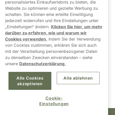
Über uns
personalisiertes Einkaufserlebnis zu bieten, die
Website zu optimieren und gezielte Werbung zu
schalten. Sie können eine erteilte Einwilligung
jederzeit widerrufen und Ihre Einstellungen unter
„Einstellungen“ ändern.
Klicken Sie hier, um mehr
darüber zu erfahren, wie und warum wir
Kontaktiere uns!
Cookies verwenden
.
Indem Sie der Verwendung
von Cookies zustimmen, erklären Sie sich auch
hallo@northerner.com
mit der Verarbeitung personenbezogener Daten
zu denselben Zwecken einverstanden – siehe
+498001844282
unsere
Datenschutzerklärung
.
Mo-Do: 08-17 Uhr (Pause: 12-13) Fr: 09-17 Uhr
Alle Cookies
Alle ablehnen
akzeptieren
Cookie-
Einstellungen
Snusbolaget Europa AB