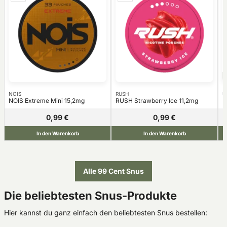
NOIS
RUSH
Ü
NOIS Extreme Mini 15,2mg
RUSH Strawberry Ice 11,2mg
Ü
0,99 €
0,99 €
In den Warenkorb
In den Warenkorb
Alle 99 Cent Snus
Die beliebtesten Snus-Produkte
Hier kannst du ganz einfach den beliebtesten Snus bestellen: