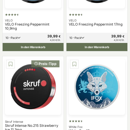
VELO
VELO
VELO Freezing Peppermint
VELO Freezing Peppermint 17mg
10,9mg
39,99
39,99
€
€
10 -Pack
10 -Pack
4,00 €/St.
4,00 €/St.
In den Warenkorb
In den Warenkorb
ⓘ Preis-Tipp
Skruf Intense
Skruf Intense No.215 Strawberry
White Fox
Ice 11,3mg