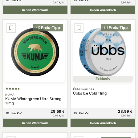
10 -Pack
10 -Pack
3,80 €/St.
2,96 €/St.
In den Warenkorb
In den Warenkorb
ⓘ Preis-Tipp
ⓘ Preis-Tipp
Exklusiv
Übbs Pouches
Übbs Ice Cold 11mg
KUMA
KUMA Wintergreen Ultra Strong
11mg
29,59
28,99
€
€
10 -Pack
10 -Pack
2,96 €/St.
2,90 €/St.
In den Warenkorb
In den Warenkorb