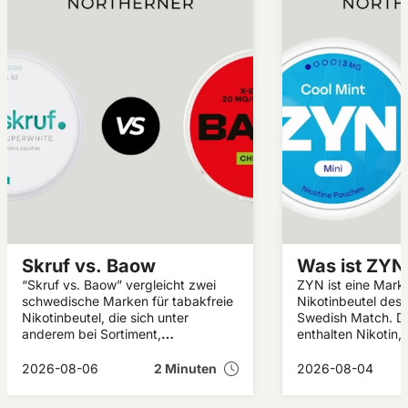
Skruf vs. Baow
Was ist ZYN
“Skruf vs. Baow” vergleicht zwei
ZYN ist eine Marke
schwedische Marken für tabakfreie
Nikotinbeutel des 
Nikotinbeutel, die sich unter
Swedish Match. Di
anderem bei Sortiment,
enthalten Nikotin,
Geschmacksrichtungen, Formaten
Tabak, und werden
und Nikotinstärken unterscheiden.
Oberlippe angewen
2026-08-06
2 Minuten
2026-08-04
In diesem Artikel erfährst du,
Artikel erfährst du
welche Gemeinsamkeiten und
die Nikotinbeutel 