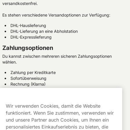
versandkostenfrei.
Es stehen verschiedene Versandoptionen zur Verfügung:
DHL-Hauslieferung
DHL-Lieferung an eine Abholstation
DHL-Expresslieferung
Zahlungsoptionen
Du kannst zwischen mehreren sicheren Zahlungsoptionen
wählen.
Zahlung per Kreditkarte
Sofortüberweisung
Rechnung (Klarna)
Google und Apple Pay
Beim Check-out und beim Erhalt der Lieferung findet eine
Wir verwenden Cookies, damit die Website
Alterskontrolle statt. Eine Bestellung ist ausschließlich
erwachsenen Personen ab 18 Jahren erlaubt.
funktioniert. Wenn Sie zustimmen, verwenden wir
und unsere Partner auch Cookies, um Ihnen ein
Kundenservice
personalisiertes Einkaufserlebnis zu bieten, die