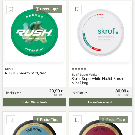
ⓘ Preis-Tipp
RUSH
RUSH Spearmint 11,2mg
Skruf Super White
Skruf Superwhite No.54 Fresh
Mint 11mg
29,99
36,99
€
€
10 -Pack
10 -Pack
3,00 €/St.
3,70 €/St.
In den Warenkorb
In den Warenkorb
ⓘ Preis-Tipp
ⓘ Preis-Tipp