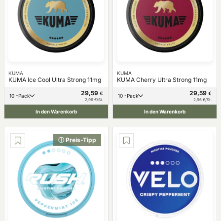
KUMA
KUMA
KUMA Ice Cool Ultra Strong 11mg
KUMA Cherry Ultra Strong 11mg
29,59
29,59
€
€
10 -Pack
10 -Pack
2,96 €/St.
2,96 €/St.
In den Warenkorb
In den Warenkorb
ⓘ Preis-Tipp