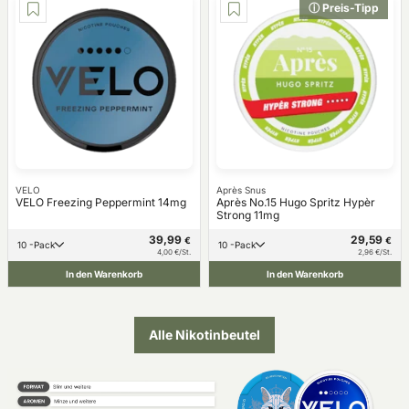
ⓘ Preis-Tipp
VELO
Après Snus
VELO Freezing Peppermint 14mg
Après No.15 Hugo Spritz Hypèr
Strong 11mg
39,99
29,59
€
€
10 -Pack
10 -Pack
4,00 €/St.
2,96 €/St.
In den Warenkorb
In den Warenkorb
Alle Nikotinbeutel