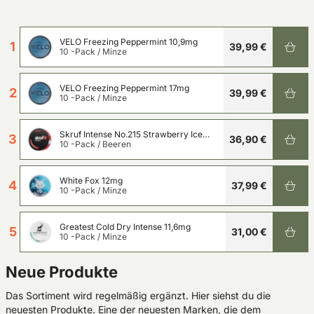
VELO Freezing Peppermint 10,9mg
1
39,99 €
10 -Pack
/
Minze
VELO Freezing Peppermint 17mg
2
39,99 €
10 -Pack
/
Minze
Skruf Intense No.215 Strawberry Ice
3
36,90 €
11,3mg
10 -Pack
/
Beeren
White Fox 12mg
4
37,99 €
10 -Pack
/
Minze
Greatest Cold Dry Intense 11,6mg
5
31,00 €
10 -Pack
/
Minze
Neue Produkte
Das Sortiment wird regelmäßig ergänzt. Hier siehst du die
neuesten Produkte. Eine der neuesten Marken, die dem