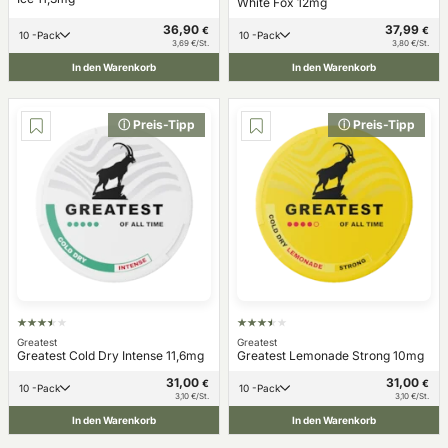
White Fox 12mg
36,90
37,99
€
€
10 -Pack
10 -Pack
3,69 €/St.
3,80 €/St.
In den Warenkorb
In den Warenkorb
ⓘ Preis-Tipp
ⓘ Preis-Tipp
Greatest
Greatest
Greatest Cold Dry Intense 11,6mg
Greatest Lemonade Strong 10mg
31,00
31,00
€
€
10 -Pack
10 -Pack
3,10 €/St.
3,10 €/St.
In den Warenkorb
In den Warenkorb