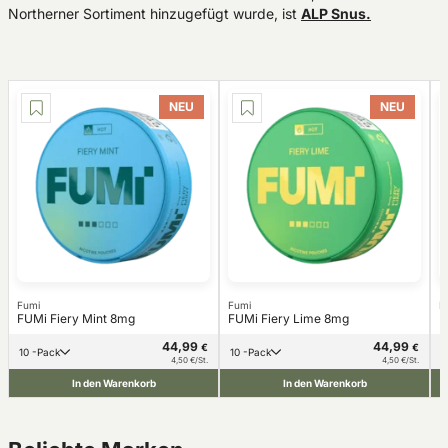
Northerner Sortiment hinzugefügt wurde, ist
ALP Snus.
NEU
NEU
Fumi
Fumi
F
FUMi Fiery Mint 8mg
FUMi Fiery Lime 8mg
F
44,99
44,99
€
€
10 -Pack
10 -Pack
4,50 €/St.
4,50 €/St.
In den Warenkorb
In den Warenkorb