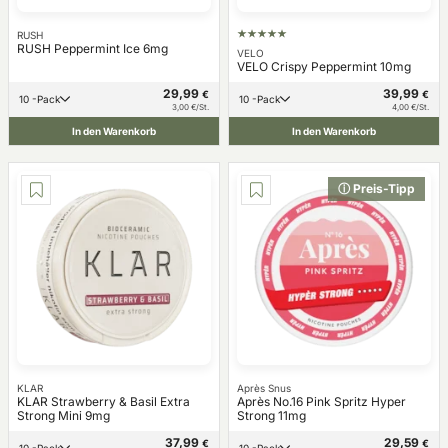
RUSH
RUSH Peppermint Ice 6mg
VELO
VELO Crispy Peppermint 10mg
29,99
39,99
€
€
10 -Pack
10 -Pack
3,00 €/St.
4,00 €/St.
In den Warenkorb
In den Warenkorb
ⓘ Preis-Tipp
KLAR
Après Snus
KLAR Strawberry & Basil Extra
Après No.16 Pink Spritz Hyper
Strong Mini 9mg
Strong 11mg
37,99
29,59
€
€