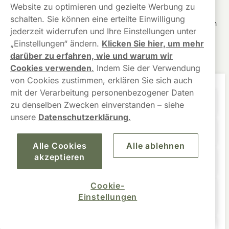
Website zu optimieren und gezielte Werbung zu
Für alle Rückfragen steht dir ein deutschsprachiger
schalten. Sie können eine erteilte Einwilligung
Kundenservice
zur Verfügung. Nach Versand erhältst du einen
jederzeit widerrufen und Ihre Einstellungen unter
Tracking-Link zur
Sendungs
verfolgung
.
„Einstellungen“ ändern.
Klicken Sie hier, um mehr
darüber zu erfahren, wie und warum wir
FAQ
Cookies verwenden
.
Indem Sie der Verwendung
von Cookies zustimmen, erklären Sie sich auch
mit der Verarbeitung personenbezogener Daten
Wie ist es, das erste Mal Snus zu nehmen?
zu denselben Zwecken einverstanden – siehe
unsere
Datenschutzerklärung
.
Wie viel Snus kann ich täglich konsumieren?
Alle Cookies
Alle ablehnen
akzeptieren
Welche verschiedenen Snus-Sorten gibt es?
Cookie-
Welche Snusstärke ist in Deutschland am
Einstellungen
beliebtesten?