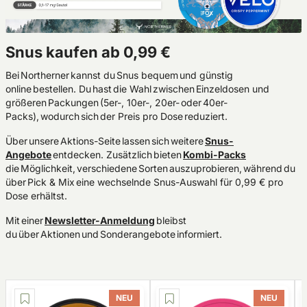
Snus kaufen ab 0,99 €
Bei Northerner kannst du Snus bequem und günstig
online bestellen. Du hast die Wahl zwischen Einzeldosen und
größeren Packungen (5er-, 10er-, 20er- oder 40er-
Packs), wodurch sich der Preis pro Dose reduziert.
Über unsere Aktions-Seite lassen sich weitere
Snus-
Angebote
entdecken. Zusätzlich bieten
Kombi-Packs
die Möglichkeit, verschiedene Sorten auszuprobieren, während du
über Pick & Mix eine wechselnde Snus-Auswahl für 0,99 € pro
Dose erhältst.
Mit einer
Newsletter-Anmeldung
bleibst
du über Aktionen und Sonderangebote informiert.
NEU
NEU