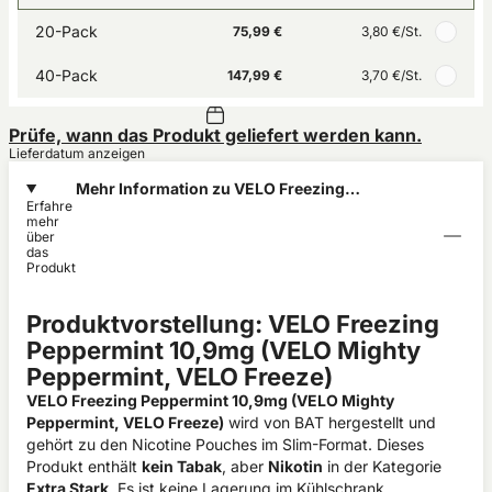
20-Pack
75,99 €
3,80 €
/St.
40-Pack
147,99 €
3,70 €
/St.
Prüfe, wann das Produkt geliefert werden kann.
Lieferdatum anzeigen
Mehr Information zu VELO Freezing
Erfahre
Peppermint 10,9mg
mehr
über
das
Produkt
Produktvorstellung: VELO Freezing
Peppermint 10,9mg (VELO Mighty
Peppermint, VELO Freeze)
VELO Freezing Peppermint 10,9mg (VELO Mighty
Peppermint, VELO Freeze)
wird von BAT hergestellt und
gehört zu den
Nicotine Pouches
im
Slim
-Format. Dieses
Produkt enthält
kein Tabak
, aber
Nikotin
in der Kategorie
Extra Stark
. Es ist keine Lagerung im Kühlschrank