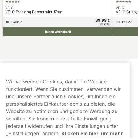
VELO
VELO
VELO Freezing Peppermint 17mg
VELO Crispy
39,99
€
10 -Pack
10 -Pack
4,00 €/St.
In den Warenkorb
Kundendienst
Wir verwenden Cookies, damit die Website
Links
funktioniert. Wenn Sie zustimmen, verwenden wir
und unsere Partner auch Cookies, um Ihnen ein
Über uns
personalisiertes Einkaufserlebnis zu bieten, die
Website zu optimieren und gezielte Werbung zu
schalten. Sie können eine erteilte Einwilligung
jederzeit widerrufen und Ihre Einstellungen unter
„Einstellungen“ ändern.
Klicken Sie hier, um mehr