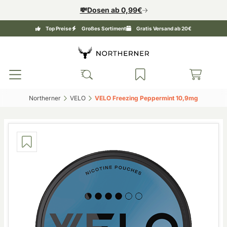
💸Dosen ab 0,99€
Top Preise
Großes Sortiment
Gratis Versand ab 20€
Northerner‎
VELO‎
VELO Freezing Peppermint 10,9mg‎