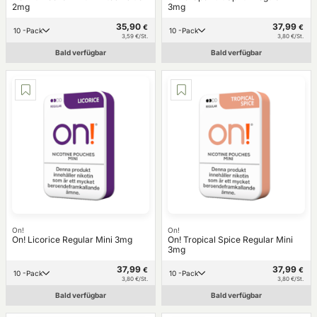
2mg
3mg
35,90
37,99
€
€
10 -Pack
10 -Pack
3,59 €/St.
3,80 €/St.
Bald verfügbar
Bald verfügbar
On!
On!
On! Licorice Regular Mini 3mg
On! Tropical Spice Regular Mini
3mg
37,99
37,99
€
€
10 -Pack
10 -Pack
3,80 €/St.
3,80 €/St.
Bald verfügbar
Bald verfügbar