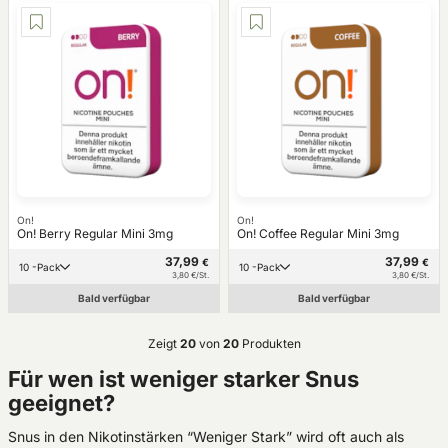
On!
On!
On! Berry Regular Mini 3mg
On! Coffee Regular Mini 3mg
37,99
37,99
€
€
10 -Pack
10 -Pack
3,80 €/St.
3,80 €/St.
Bald verfügbar
Bald verfügbar
Zeigt
20
von
20
Produkten
Für wen ist weniger starker Snus
geeignet?
Snus in den Nikotinstärken “Weniger Stark” wird oft auch als