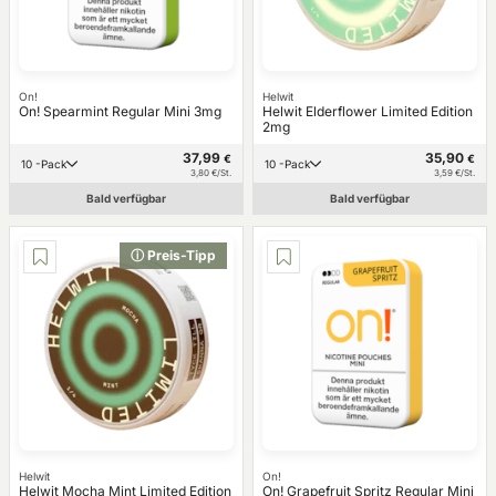
On!
Helwit
On! Spearmint Regular Mini 3mg
Helwit Elderflower Limited Edition
2mg
37,99
35,90
€
€
10 -Pack
10 -Pack
3,80 €/St.
3,59 €/St.
Bald verfügbar
Bald verfügbar
ⓘ Preis-Tipp
Helwit
On!
Helwit Mocha Mint Limited Edition
On! Grapefruit Spritz Regular Mini