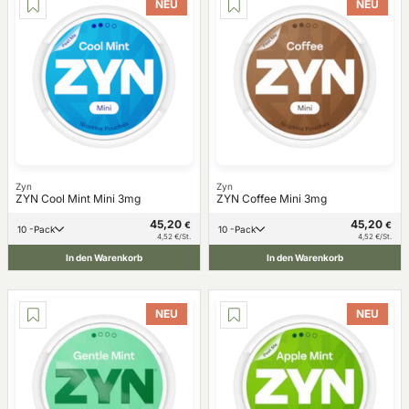
NEU
NEU
Zyn
Zyn
ZYN Cool Mint Mini 3mg
ZYN Coffee Mini 3mg
45,20
45,20
€
€
10 -Pack
10 -Pack
4,52 €/St.
4,52 €/St.
In den Warenkorb
In den Warenkorb
NEU
NEU