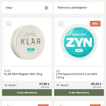
Relevanz absteigend
Filter
NEU
KLAR
Zyn
KLAR Mint Regular Mini 3mg
ZYN Spearmint Extra Low Mini
1,5mg
37,99
45,20
€
€
10 -Pack
10 -Pack
3,80 €/St.
4,52 €/St.
In den Warenkorb
In den Warenkorb