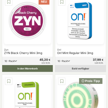
NEU
Zyn
On!
ZYN Black Cherry Mini 3mg
On! Mint Regular Mini 3mg
45,20
37,99
€
€
10 -Pack
10 -Pack
4,52 €/St.
3,80 €/St.
In den Warenkorb
Bald verfügbar
ⓘ Preis-Tipp