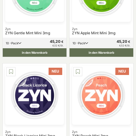
Zyn
Zyn
ZYN Gentle Mint Mini 3mg
ZYN Apple Mint Mini 3mg
45,20
45,20
€
€
10 -Pack
10 -Pack
4,52 €/St.
4,52 €/St.
In den Warenkorb
In den Warenkorb
NEU
NEU
Zyn
Zyn
ZYN Black Licorice Mini 3mg
ZYN Peach Mini 3mg