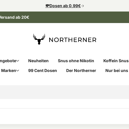
💸Dosen ab 0,99€
Versand ab 20€
ngebote
Neuheiten
Snus ohne Nikotin
Koffein Snus
Marken
99 Cent Dosen
Der Northerner
Nur bei uns