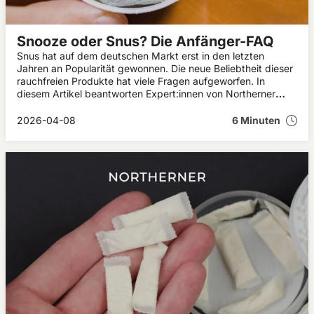
Snooze oder Snus? Die Anfänger-FAQ
Snus hat auf dem deutschen Markt erst in den letzten
Jahren an Popularität gewonnen. Die neue Beliebtheit dieser
rauchfreien Produkte hat viele Fragen aufgeworfen. In
diesem Artikel beantworten Expert:innen von Northerner
einige der am häufigsten gestellten Fragen zu Snooze bzw.
Snus.
2026-04-08
6 Minuten