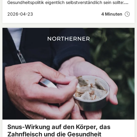
Gesundheitspolitik eigentlich selbstverständlich sein sollte:
Steuern auf Alkohol, Tabak, Zucker und Nikotin sollten im
Verhältnis zu dem tatsächlichen Schaden stehen, den diese
2026-04-23
4 Minuten
Produkte verursachen.
Snus-Wirkung auf den Körper, das
Zahnfleisch und die Gesundheit