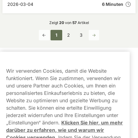
Entwicklungen wider.
2026-03-04
6 Minuten
Zeigt
20
von
57
Artikel
1
2
3
Kundendienst
Wir verwenden Cookies, damit die Website
Links
funktioniert. Wenn Sie zustimmen, verwenden wir
und unsere Partner auch Cookies, um Ihnen ein
Über uns
personalisiertes Einkaufserlebnis zu bieten, die
Website zu optimieren und gezielte Werbung zu
schalten. Sie können eine erteilte Einwilligung
jederzeit widerrufen und Ihre Einstellungen unter
„Einstellungen“ ändern.
Klicken Sie hier, um mehr
darüber zu erfahren, wie und warum wir
Kontaktiere uns!
Cookies verwenden
.
Indem Sie der Verwendung