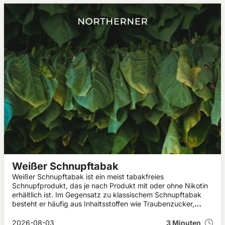
Weißer Schnupftabak
Weißer Schnupftabak ist ein meist tabakfreies
Schnupfprodukt, das je nach Produkt mit oder ohne Nikotin
erhältlich ist. Im Gegensatz zu klassischem Schnupftabak
besteht er häufig aus Inhaltsstoffen wie Traubenzucker,
Menthol und Aromen. In diesem Artikel erfährst du, was
weißer Schnupftabak ist, welche Wirkung er haben kann und
2026-08-03
3 Minuten