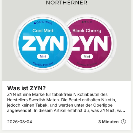
Was ist ZYN?
ZYN ist eine Marke für tabakfreie Nikotinbeutel des
Herstellers Swedish Match. Die Beutel enthalten Nikotin,
jedoch keinen Tabak, und werden unter der Oberlippe
angewendet. In diesem Artikel erfährst du, was ZYN ist, wie
die Nikotinbeutel aufgebaut sind, welche Inhaltsstoffe sie
enthalten und was sich hinter Bezeichnungen wie ZYN Mini
2026-08-04
3 Minuten
verbirgt.