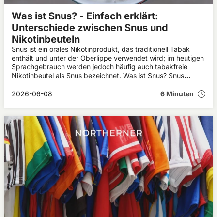
Was ist Snus? - Einfach erklärt:
Unterschiede zwischen Snus und
Nikotinbeuteln
Snus ist ein orales Nikotinprodukt, das traditionell Tabak
enthält und unter der Oberlippe verwendet wird; im heutigen
Sprachgebrauch werden jedoch häufig auch tabakfreie
Nikotinbeutel als Snus bezeichnet. Was ist Snus? Snus
stammt ursprünglich aus Schweden und wird seit vielen
Jahren als rauchlose Alternative zu anderen
2026-06-08
6 Minuten
Nikotinprodukten verwendet. Wer sich fragt: „Snus – was ist
das?“, findet in diesem Artikel eine einfache Erklärung zu
Herkunft, Inhaltsstoffen, Wirkung, Anwendung und den
wichtigsten Unterschieden zwischen klassischem Snus und
modernen Nikotinbeuteln.