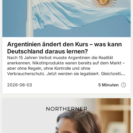
Argentinien ändert den Kurs – was kann
Deutschland daraus lernen?
Nach 15 Jahren Verbot musste Argentinien die Realität
anerkennen. Nikotinprodukte waren bereits auf dem Markt –
aber ohne Regeln, ohne Kontrolle und ohne
Verbraucherschutz. Jetzt werden sie legalisiert. Gleichzeitig
bewegen sich Deutschland und die EU in eine strengere
Richtung. Das wirft die Frage auf, ob sich die gleichen Fehler
2026-06-03
5 Minuten
wiederholen könnten.