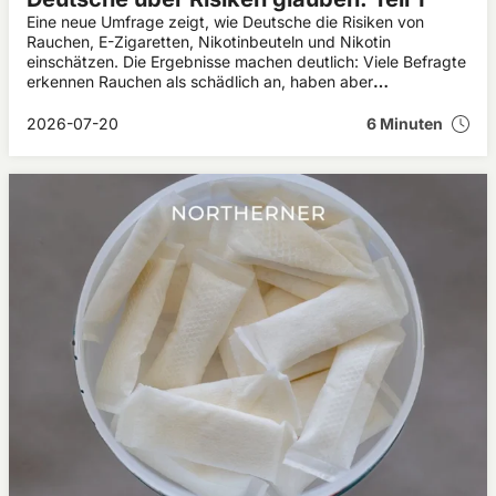
Eine neue Umfrage zeigt, wie Deutsche die Risiken von
Rauchen, E-Zigaretten, Nikotinbeuteln und Nikotin
einschätzen. Die Ergebnisse machen deutlich: Viele Befragte
erkennen Rauchen als schädlich an, haben aber
Schwierigkeiten, relative Risiken und die Rolle von Nikotin
richtig einzuordnen.
2026-07-20
6 Minuten