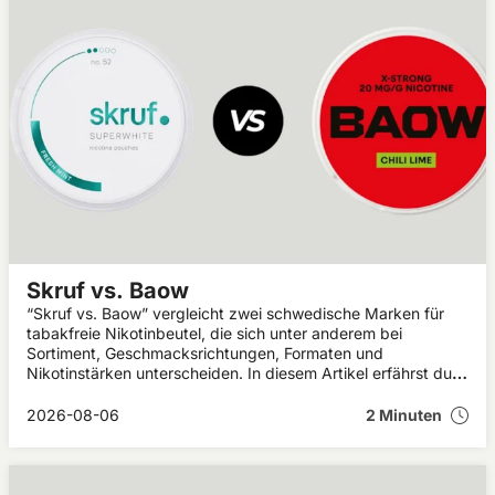
Skruf vs. Baow
“Skruf vs. Baow” vergleicht zwei schwedische Marken für
tabakfreie Nikotinbeutel, die sich unter anderem bei
Sortiment, Geschmacksrichtungen, Formaten und
Nikotinstärken unterscheiden. In diesem Artikel erfährst du,
welche Gemeinsamkeiten und Unterschiede Skruf und Baow
aufweisen.
2026-08-06
2 Minuten