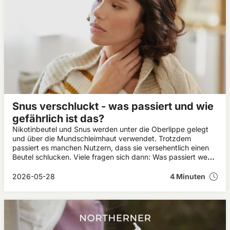
Snus verschluckt - was passiert und wie
gefährlich ist das?
Nikotinbeutel und Snus werden unter die Oberlippe gelegt
und über die Mundschleimhaut verwendet. Trotzdem
passiert es manchen Nutzern, dass sie versehentlich einen
Beutel schlucken. Viele fragen sich dann: Was passiert wenn
man Snus verschluckt? In den meisten Fällen verursacht ein
verschluckter Snus bei Erwachsenen nur vorübergehende
2026-05-28
4 Minuten
Beschwerden wie Übelkeit oder Magenreizungen. Kinder
und Haustiere reagieren jedoch deutlich empfindlicher auf
Nikotin.