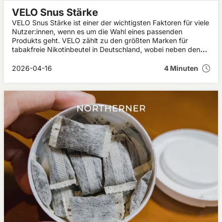
VELO Snus Stärke
VELO Snus Stärke ist einer der wichtigsten Faktoren für viele
Nutzer:innen, wenn es um die Wahl eines passenden
Produkts geht. VELO zählt zu den größten Marken für
tabakfreie Nikotinbeutel in Deutschland, wobei neben den
Geschmacksrichtungen vor allem die unterschiedlichen
Stärken eine zentrale Rolle spielen.
2026-04-16
4 Minuten