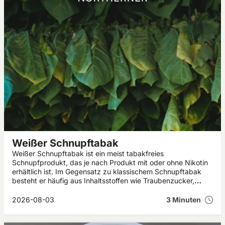
Weißer Schnupftabak
Weißer Schnupftabak ist ein meist tabakfreies
Schnupfprodukt, das je nach Produkt mit oder ohne Nikotin
erhältlich ist. Im Gegensatz zu klassischem Schnupftabak
besteht er häufig aus Inhaltsstoffen wie Traubenzucker,
Menthol und Aromen. In diesem Artikel erfährst du, was
weißer Schnupftabak ist, welche Wirkung er haben kann und
2026-08-03
3 Minuten
worauf du beim Kauf achten solltest.