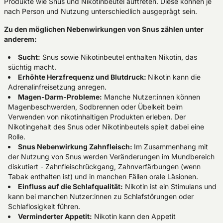
Produkte wie Snus und Nikotinbeutel auftreten. Diese können je
nach Person und Nutzung unterschiedlich ausgeprägt sein.
Zu den möglichen Nebenwirkungen von Snus zählen unter
anderem:
Sucht:
Snus sowie Nikotinbeutel enthalten Nikotin, das
süchtig macht.
Erhöhte Herzfrequenz und Blutdruck:
Nikotin kann die
Adrenalinfreisetzung anregen.
Magen-Darm-Probleme:
Manche Nutzer:innen können
Magenbeschwerden, Sodbrennen oder Übelkeit beim
Verwenden von nikotinhaltigen Produkten erleben. Der
Nikotingehalt des Snus oder Nikotinbeutels spielt dabei eine
Rolle.
Snus Nebenwirkung Zahnfleisch:
Im Zusammenhang mit
der Nutzung von Snus werden Veränderungen im Mundbereich
diskutiert - Zahnfleischrückgang, Zahnverfärbungen (wenn
Tabak enthalten ist) und in manchen Fällen orale Läsionen.
Einfluss auf die Schlafqualität:
Nikotin ist ein Stimulans und
kann bei manchen Nutzer:innen zu Schlafstörungen oder
Schlaflosigkeit führen.
Verminderter Appetit:
Nikotin kann den Appetit