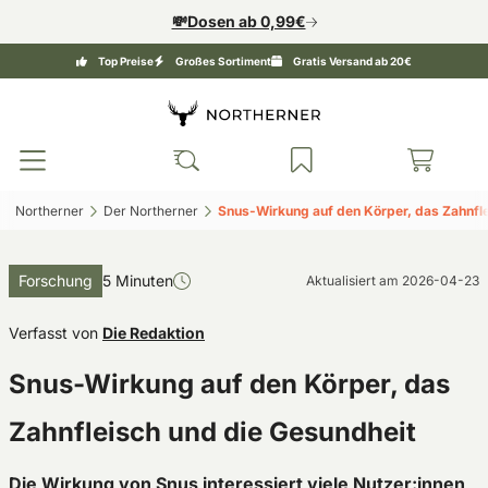
💸Dosen ab 0,99€
Top Preise
Großes Sortiment
Gratis Versand ab 20€
Northerner‎
Der Northerner‎
Snus-Wirkung auf den Körper, das Zahnfle
Forschung
5 Minuten
Aktualisiert am
2026-04-23
Verfasst von
Die Redaktion
Snus-Wirkung auf den Körper, das
Zahnfleisch und die Gesundheit
Die Wirkung von Snus interessiert viele Nutzer:innen,