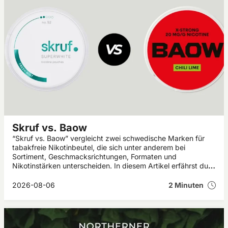
Skruf vs. Baow
“Skruf vs. Baow” vergleicht zwei schwedische Marken für
tabakfreie Nikotinbeutel, die sich unter anderem bei
Sortiment, Geschmacksrichtungen, Formaten und
Nikotinstärken unterscheiden. In diesem Artikel erfährst du,
welche Gemeinsamkeiten und Unterschiede Skruf und Baow
aufweisen.
2026-08-06
2 Minuten