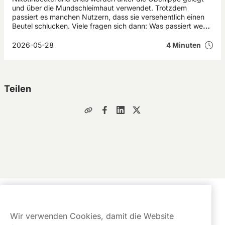
und über die Mundschleimhaut verwendet. Trotzdem
passiert es manchen Nutzern, dass sie versehentlich einen
Beutel schlucken. Viele fragen sich dann: Was passiert wenn
man Snus verschluckt? In den meisten Fällen verursacht ein
verschluckter Snus bei Erwachsenen nur vorübergehende
2026-05-28
4 Minuten
Beschwerden wie Übelkeit oder Magenreizungen. Kinder
und Haustiere reagieren jedoch deutlich empfindlicher auf
Nikotin.
Teilen
Kundendienst
Wir verwenden Cookies, damit die Website