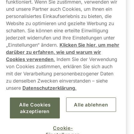
Links
funktioniert. Wenn Sie zustimmen, verwenden wir
und unsere Partner auch Cookies, um Ihnen ein
Über uns
personalisiertes Einkaufserlebnis zu bieten, die
Website zu optimieren und gezielte Werbung zu
schalten. Sie können eine erteilte Einwilligung
jederzeit widerrufen und Ihre Einstellungen unter
„Einstellungen“ ändern.
Klicken Sie hier, um mehr
darüber zu erfahren, wie und warum wir
Kontaktiere uns!
Cookies verwenden
.
Indem Sie der Verwendung
von Cookies zustimmen, erklären Sie sich auch
hallo@northerner.com
mit der Verarbeitung personenbezogener Daten
zu denselben Zwecken einverstanden – siehe
+498001844282
unsere
Datenschutzerklärung
.
Mo-Do: 08-17 Uhr (Pause: 12-13) Fr: 09-17 Uhr
Alle Cookies
Alle ablehnen
akzeptieren
Cookie-