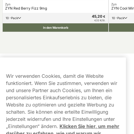
Zyn
Zyn
ZYN Red Berry Fizz 9mg
ZYN Cool Min
45,20
€
10 -Pack
10 -Pack
4,52 €/St.
In den Warenkorb
Kundendienst
Wir verwenden Cookies, damit die Website
Links
funktioniert. Wenn Sie zustimmen, verwenden wir
und unsere Partner auch Cookies, um Ihnen ein
Über uns
personalisiertes Einkaufserlebnis zu bieten, die
Website zu optimieren und gezielte Werbung zu
schalten. Sie können eine erteilte Einwilligung
jederzeit widerrufen und Ihre Einstellungen unter
„Einstellungen“ ändern.
Klicken Sie hier, um mehr
darüber zu erfahren, wie und warum wir