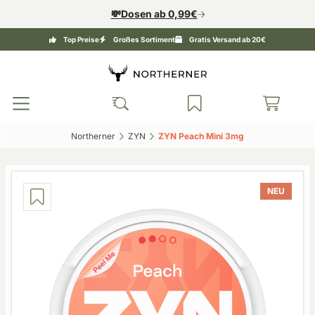
💸Dosen ab 0,99€
Top Preise
Großes Sortiment
Gratis Versand ab 20€
Northerner‎
ZYN‎
ZYN Peach Mini 3mg‎
NEU