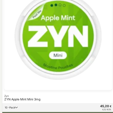
Zyn
ZYN Apple Mint Mini 3mg
45,20
€
10 -Pack
4,52 €/St.