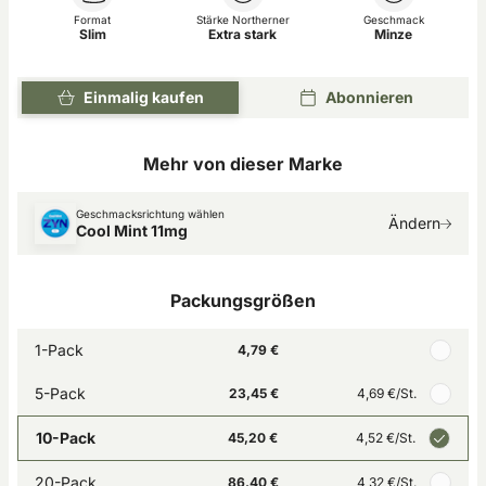
Format
Stärke Northerner
Geschmack
Slim
Extra stark
Minze
Einmalig kaufen
Abonnieren
Mehr von dieser Marke
Geschmacksrichtung wählen
Ändern
Cool Mint 11mg
Packungsgrößen
1-Pack
4,79 €
5-Pack
23,45 €
4,69 €
/St.
10-Pack
45,20 €
4,52 €
/St.
20-Pack
86,40 €
4,32 €
/St.