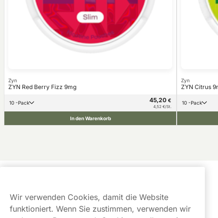
Zyn
Zyn
ZYN Red Berry Fizz 9mg
ZYN Citrus 
45,20
€
10 -Pack
10 -Pack
4,52 €/St.
In den Warenkorb
Kundendienst
Wir verwenden Cookies, damit die Website
Links
funktioniert. Wenn Sie zustimmen, verwenden wir