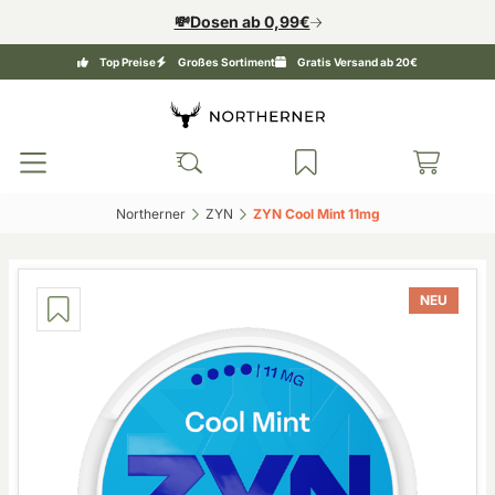
💸Dosen ab 0,99€
Top Preise
Großes Sortiment
Gratis Versand ab 20€
Northerner‎
ZYN‎
ZYN Cool Mint 11mg‎
NEU