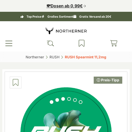
💸Dosen ab 0,99€
Top Preise
Großes Sortiment
Gratis Versand ab 20€
Northerner‎
RUSH‎
RUSH Spearmint 11,2mg‎
ⓘ Preis-Tipp