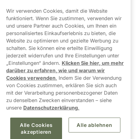
Kundendienst
Wir verwenden Cookies, damit die Website
Links
funktioniert. Wenn Sie zustimmen, verwenden wir
und unsere Partner auch Cookies, um Ihnen ein
Über uns
personalisiertes Einkaufserlebnis zu bieten, die
Website zu optimieren und gezielte Werbung zu
schalten. Sie können eine erteilte Einwilligung
jederzeit widerrufen und Ihre Einstellungen unter
„Einstellungen“ ändern.
Klicken Sie hier, um mehr
darüber zu erfahren, wie und warum wir
Kontaktiere uns!
Cookies verwenden
.
Indem Sie der Verwendung
von Cookies zustimmen, erklären Sie sich auch
hallo@northerner.com
mit der Verarbeitung personenbezogener Daten
zu denselben Zwecken einverstanden – siehe
+498001844282
unsere
Datenschutzerklärung
.
Mo-Do: 08-17 Uhr (Pause: 12-13) Fr: 09-17 Uhr
Alle Cookies
Alle ablehnen
akzeptieren