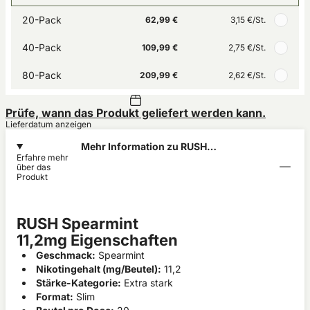
20-Pack
62,99 €
3,15 €
/St.
40-Pack
109,99 €
2,75 €
/St.
80-Pack
209,99 €
2,62 €
/St.
Prüfe, wann das Produkt geliefert werden kann.
Lieferdatum anzeigen
Mehr Information zu RUSH
Erfahre mehr
Spearmint 11,2mg
über das
Produkt
RUSH Spearmint
11,2mg Eigenschaften
Geschmack:
Spearmint
Nikotingehalt (mg/Beutel):
11,2
Stärke-Kategorie:
Extra stark
Format:
Slim