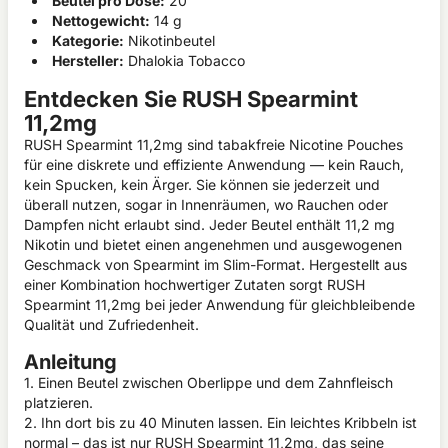
Beutel pro Dose:
20
Nettogewicht:
14 g
Kategorie:
Nikotinbeutel
Hersteller:
Dhalokia Tobacco
Entdecken Sie RUSH Spearmint
11,2mg
RUSH Spearmint 11,2mg sind tabakfreie Nicotine Pouches
für eine diskrete und effiziente Anwendung — kein Rauch,
kein Spucken, kein Ärger. Sie können sie jederzeit und
überall nutzen, sogar in Innenräumen, wo Rauchen oder
Dampfen nicht erlaubt sind. Jeder Beutel enthält 11,2 mg
Nikotin und bietet einen angenehmen und ausgewogenen
Geschmack von Spearmint im Slim-Format. Hergestellt aus
einer Kombination hochwertiger Zutaten sorgt RUSH
Spearmint 11,2mg bei jeder Anwendung für gleichbleibende
Qualität und Zufriedenheit.
Anleitung
1. Einen Beutel zwischen Oberlippe und dem Zahnfleisch
platzieren.
2. Ihn dort bis zu 40 Minuten lassen. Ein leichtes Kribbeln ist
normal – das ist nur RUSH Spearmint 11,2mg, das seine