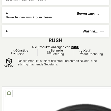
Bewertunge
Bewertungen zum Produkt lesen
n (3)
Warnhinw
eis
RUSH
Alle Produkte anzeigen von
RUSH
Günstige
Schnelle
Kauf
Preise
Lieferung
auf Rechnung
Dieses Produkt ist nicht risikofrei und enthält Nikotin, eine
süchtig machende Substanz.