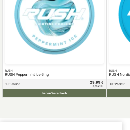
RUSH
RUSH
RUSH Peppermint Ice 6mg
RUSH Nordic
29,99
€
10 -Pack
10 -Pack
3,00 €/St.
In den Warenkorb