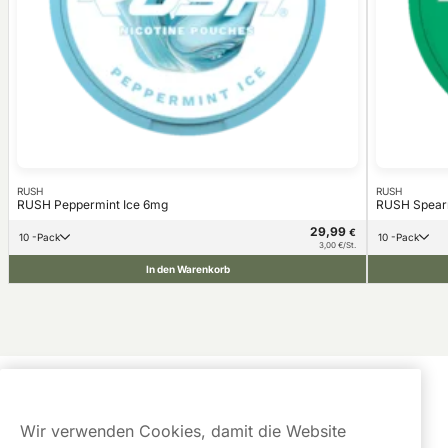
RUSH
RUSH
RUSH Peppermint Ice 6mg
RUSH Spearm
29,99
€
10 -Pack
10 -Pack
3,00 €/St.
In den Warenkorb
Kundendienst
Wir verwenden Cookies, damit die Website