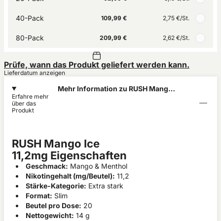
40-Pack
109,99 €
2,75 €
/St.
80-Pack
209,99 €
2,62 €
/St.
Prüfe, wann das Produkt geliefert werden kann.
Lieferdatum anzeigen
Mehr Information zu RUSH Mango
Erfahre mehr
Ice 11,2mg
über das
Produkt
RUSH Mango Ice
11,2mg Eigenschaften
Geschmack:
Mango & Menthol
Nikotingehalt (mg/Beutel):
11,2
Stärke-Kategorie:
Extra stark
Format:
Slim
Beutel pro Dose:
20
Nettogewicht:
14 g