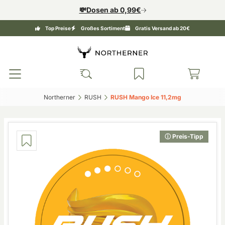
💸Dosen ab 0,99€
Top Preise
Großes Sortiment
Gratis Versand ab 20€
Northerner‎
RUSH‎
RUSH Mango Ice 11,2mg‎
ⓘ Preis-Tipp