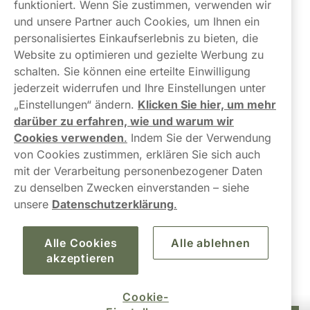
Links
funktioniert. Wenn Sie zustimmen, verwenden wir
und unsere Partner auch Cookies, um Ihnen ein
Über uns
personalisiertes Einkaufserlebnis zu bieten, die
Website zu optimieren und gezielte Werbung zu
schalten. Sie können eine erteilte Einwilligung
jederzeit widerrufen und Ihre Einstellungen unter
„Einstellungen“ ändern.
Klicken Sie hier, um mehr
darüber zu erfahren, wie und warum wir
Kontaktiere uns!
Cookies verwenden
.
Indem Sie der Verwendung
von Cookies zustimmen, erklären Sie sich auch
hallo@northerner.com
mit der Verarbeitung personenbezogener Daten
zu denselben Zwecken einverstanden – siehe
+498001844282
unsere
Datenschutzerklärung
.
Mo-Do: 08-17 Uhr (Pause: 12-13) Fr: 09-17 Uhr
Alle Cookies
Alle ablehnen
akzeptieren
Cookie-