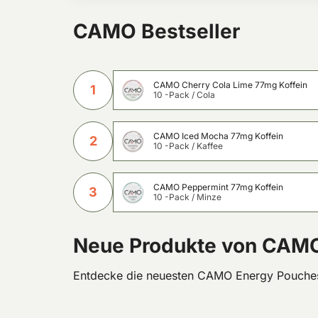
CAMO Bestseller
CAMO Cherry Cola Lime 77mg Koffein
1
10 -Pack
/
Cola
CAMO Iced Mocha 77mg Koffein
2
10 -Pack
/
Kaffee
CAMO Peppermint 77mg Koffein
3
10 -Pack
/
Minze
Neue Produkte von CAM
Entdecke die neuesten CAMO Energy Pouches 