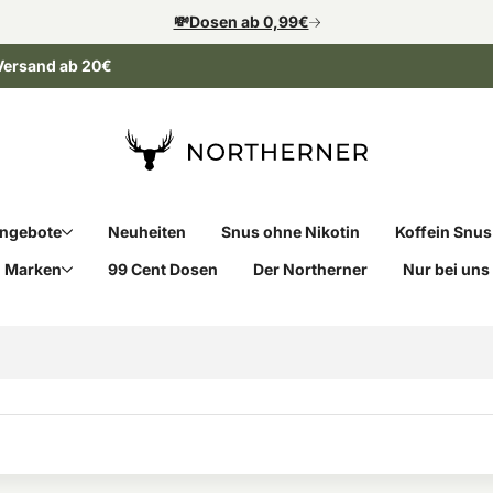
💸Dosen ab 0,99€
Versand ab 20€
ngebote
Neuheiten
Snus ohne Nikotin
Koffein Snus
Marken
99 Cent Dosen
Der Northerner
Nur bei uns