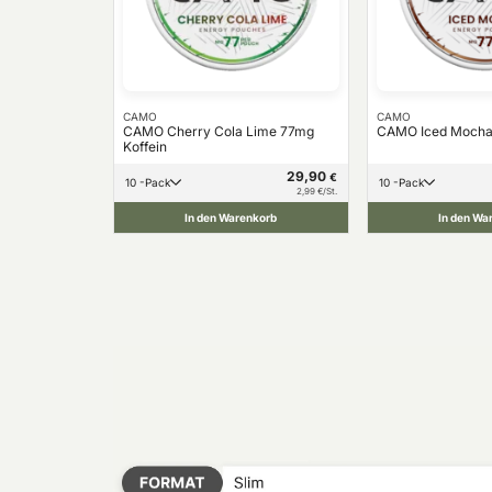
CAMO
CAMO
CAMO Cherry Cola Lime 77mg
CAMO Iced Mocha 
Koffein
29,90
€
10 -Pack
10 -Pack
2,99 €/St.
In den Warenkorb
In den Wa