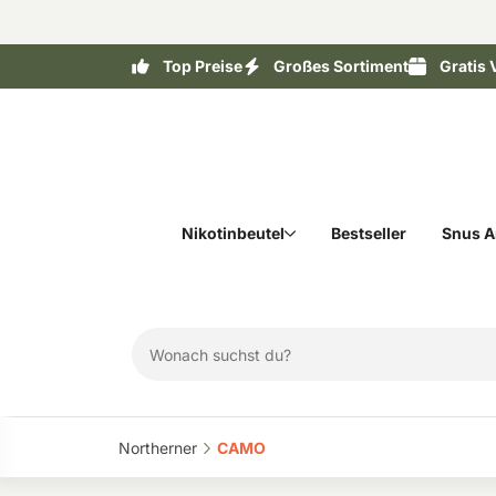
Top Preise
Großes Sortiment
Gratis 
Nikotinbeutel
Bestseller
Snus A
Northerner‎
CAMO‎