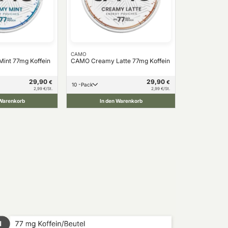
CAMO
int 77mg Koffein
CAMO Creamy Latte 77mg Koffein
29,90
29,90
€
€
10 -Pack
2,99 €/St.
2,99 €/St.
 Warenkorb
In den Warenkorb