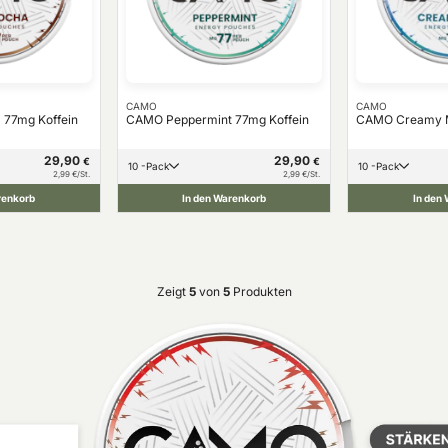
CAMO
CAMO
77mg Koffein
CAMO Peppermint 77mg Koffein
CAMO Creamy M
29,90
29,90
€
€
10 -Pack
10 -Pack
2,99 €/St.
2,99 €/St.
renkorb
In den Warenkorb
In den
Zeigt
5
von
5
Produkten