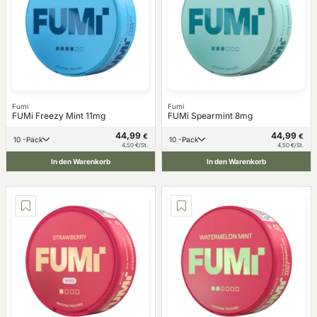
Fumi
Fumi
FUMi Freezy Mint 11mg
FUMi Spearmint 8mg
44,99
44,99
€
€
10 -Pack
10 -Pack
4,50 €/St.
4,50 €/St.
In den Warenkorb
In den Warenkorb