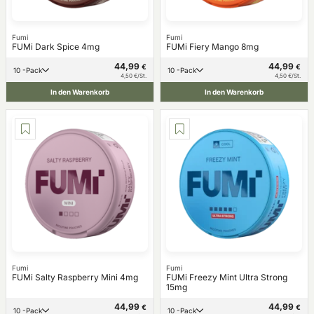
Fumi
Fumi
FUMi Dark Spice 4mg
FUMi Fiery Mango 8mg
44,99
44,99
€
€
10 -Pack
10 -Pack
4,50 €/St.
4,50 €/St.
In den Warenkorb
In den Warenkorb
Fumi
Fumi
FUMi Salty Raspberry Mini 4mg
FUMi Freezy Mint Ultra Strong
15mg
44,99
44,99
€
€
10 -Pack
10 -Pack