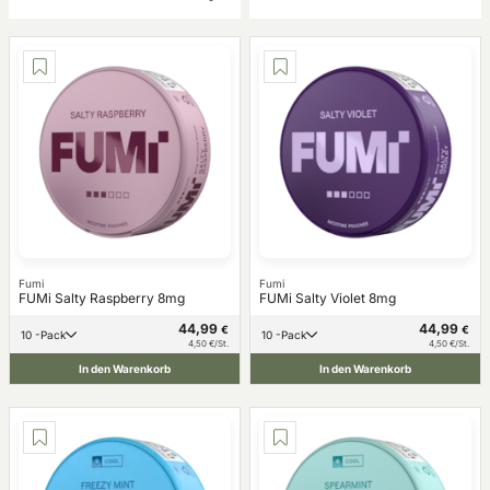
Fumi
Fumi
FUMi Salty Raspberry 8mg
FUMi Salty Violet 8mg
44,99
44,99
€
€
10 -Pack
10 -Pack
4,50 €/St.
4,50 €/St.
In den Warenkorb
In den Warenkorb