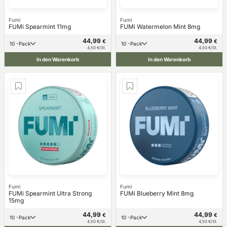
Fumi
Fumi
FUMi Spearmint 11mg
FUMi Watermelon Mint 8mg
44,99
44,99
€
€
10 -Pack
10 -Pack
4,50 €/St.
4,50 €/St.
In den Warenkorb
In den Warenkorb
Fumi
Fumi
FUMi Spearmint Ultra Strong
FUMi Blueberry Mint 8mg
15mg
44,99
44,99
€
€
10 -Pack
10 -Pack
4,50 €/St.
4,50 €/St.