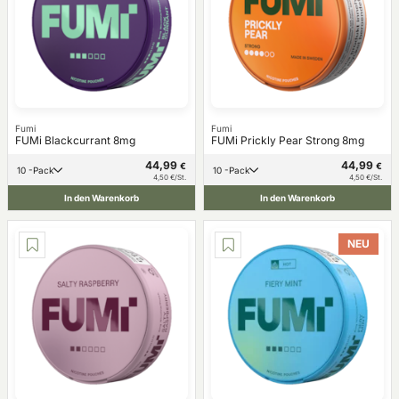
Fumi
Fumi
FUMi Blackcurrant 8mg
FUMi Prickly Pear Strong 8mg
44,99
44,99
€
€
10 -Pack
10 -Pack
4,50 €/St.
4,50 €/St.
In den Warenkorb
In den Warenkorb
NEU