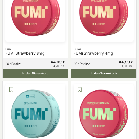
Fumi
Fumi
FUMi Strawberry 8mg
FUMi Strawberry 4mg
44,99
44,99
€
€
10 -Pack
10 -Pack
4,50 €/St.
4,50 €/St.
In den Warenkorb
In den Warenkorb