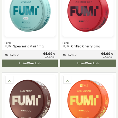
Fumi
Fumi
FUMi Spearmint Mini 4mg
FUMi Chilled Cherry 8mg
44,99
44,99
€
€
10 -Pack
10 -Pack
4,50 €/St.
4,50 €/St.
In den Warenkorb
In den Warenkorb