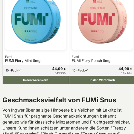
Fumi
Fumi
FUMi Fiery Mint 8mg
FUMi Fiery Peach 8mg
44,99
44,99
€
€
10 -Pack
10 -Pack
4,50 €/St.
4,50 €/St.
In den Warenkorb
In den Warenkorb
Geschmacksvielfalt von FUMi Snus
Von Ingwer über salzige Himbeere bis Veilchen mit Lakritz ist
FUMi Snus für prägnante Geschmacksrichtungen bekannt
genauso wie für klassische Minzaromen und Fruchtgeschmäcker.
Unsere Kund:innen schätzen unter anderem die Sorten “Freezy
Mint”, “Spearmint”, “Black Currant” und “Tangy Strawberry”