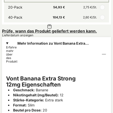
20-Pack
54,93 €
2,75 €
/St.
40-Pack
104,13 €
2,60 €
/St.
Prüfe, wann das Produkt geliefert werden kann.
Lieferdatum anzeigen
Mehr Information zu Vont Banana Extra
Erfahre
Strong 12mg
mehr
über
das
Produkt
Vont Banana Extra Strong
12mg Eigenschaften
Geschmack:
Banane
Nikotingehalt (mg/Beutel):
12
Stärke-Kategorie:
Extra stark
Format:
Slim
Beutel pro Dose:
20