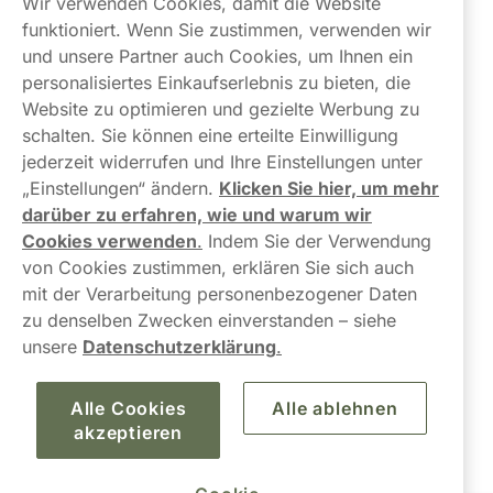
Wir verwenden Cookies, damit die Website
Links
funktioniert. Wenn Sie zustimmen, verwenden wir
und unsere Partner auch Cookies, um Ihnen ein
Über uns
personalisiertes Einkaufserlebnis zu bieten, die
Website zu optimieren und gezielte Werbung zu
schalten. Sie können eine erteilte Einwilligung
jederzeit widerrufen und Ihre Einstellungen unter
„Einstellungen“ ändern.
Klicken Sie hier, um mehr
darüber zu erfahren, wie und warum wir
Kontaktiere uns!
Cookies verwenden
.
Indem Sie der Verwendung
von Cookies zustimmen, erklären Sie sich auch
hallo@northerner.com
mit der Verarbeitung personenbezogener Daten
zu denselben Zwecken einverstanden – siehe
+498001844282
unsere
Datenschutzerklärung
.
Mo-Do: 08-17 Uhr (Pause: 12-13) Fr: 09-17 Uhr
Alle Cookies
Alle ablehnen
akzeptieren