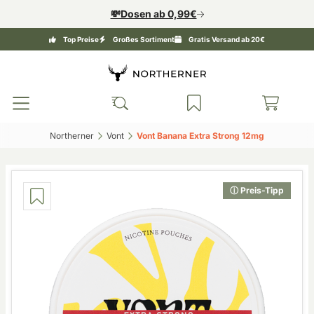
💸Dosen ab 0,99€
Top Preise
Großes Sortiment
Gratis Versand ab 20€
Northerner‎
Vont‎
Vont Banana Extra Strong 12mg‎
ⓘ Preis-Tipp