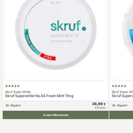
Skruf Super White
Skruf Super Wh
Skruf Superwhite No.54 Fresh Mint 11mg
Skruf Super
36,99
€
10 -Pack
10 -Pack
3,70 €/St.
In den Warenkorb