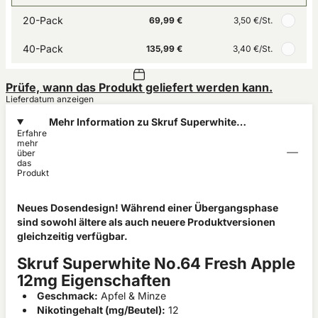
20-Pack
69,99 €
3,50 €
/St.
40-Pack
135,99 €
3,40 €
/St.
Prüfe, wann das Produkt geliefert werden kann.
Lieferdatum anzeigen
Mehr Information zu Skruf Superwhite
Erfahre
No.64 Fresh Apple 12mg
mehr
über
das
Produkt
Neues Dosendesign! Während einer Übergangsphase
sind sowohl ältere als auch neuere Produktversionen
gleichzeitig verfügbar.
Skruf Superwhite No.64 Fresh Apple
12mg Eigenschaften
Geschmack:
Apfel & Minze
Nikotingehalt (mg/Beutel):
12