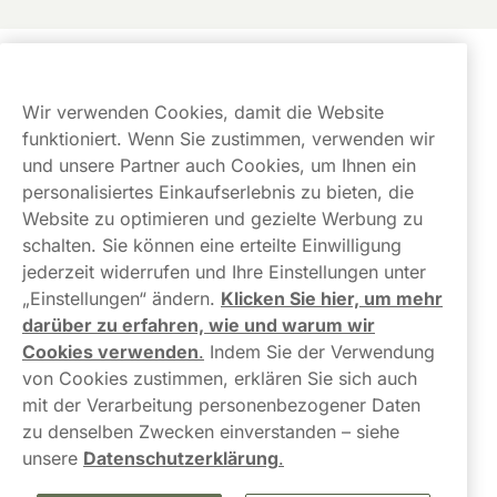
Kundendienst
Wir verwenden Cookies, damit die Website
Links
funktioniert. Wenn Sie zustimmen, verwenden wir
und unsere Partner auch Cookies, um Ihnen ein
Über uns
personalisiertes Einkaufserlebnis zu bieten, die
Website zu optimieren und gezielte Werbung zu
schalten. Sie können eine erteilte Einwilligung
jederzeit widerrufen und Ihre Einstellungen unter
„Einstellungen“ ändern.
Klicken Sie hier, um mehr
darüber zu erfahren, wie und warum wir
Kontaktiere uns!
Cookies verwenden
.
Indem Sie der Verwendung
von Cookies zustimmen, erklären Sie sich auch
hallo@northerner.com
mit der Verarbeitung personenbezogener Daten
zu denselben Zwecken einverstanden – siehe
+498001844282
unsere
Datenschutzerklärung
.
Mo-Do: 08-17 Uhr (Pause: 12-13) Fr: 09-17 Uhr