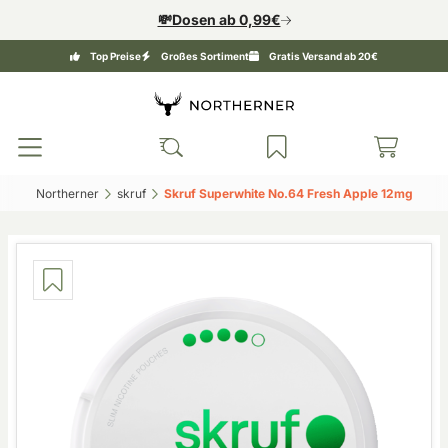
💸Dosen ab 0,99€
Top Preise
Großes Sortiment
Gratis Versand ab 20€
Northerner‎
skruf‎
Skruf Superwhite No.64 Fresh Apple 12mg‎