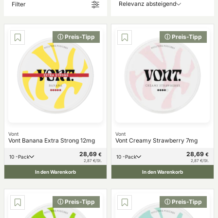
Relevanz absteigend
Filter
ⓘ Preis-Tipp
ⓘ Preis-Tipp
Vont
Vont
Vont Banana Extra Strong 12mg
Vont Creamy Strawberry 7mg
28,69
28,69
€
€
10 -Pack
10 -Pack
2,87 €/St.
2,87 €/St.
In den Warenkorb
In den Warenkorb
ⓘ Preis-Tipp
ⓘ Preis-Tipp