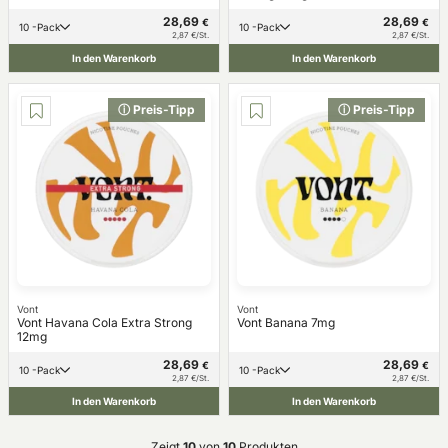
28,69
28,69
€
€
10 -Pack
10 -Pack
2,87 €/St.
2,87 €/St.
In den Warenkorb
In den Warenkorb
ⓘ Preis-Tipp
ⓘ Preis-Tipp
Vont
Vont
Vont Havana Cola Extra Strong
Vont Banana 7mg
12mg
28,69
28,69
€
€
10 -Pack
10 -Pack
2,87 €/St.
2,87 €/St.
In den Warenkorb
In den Warenkorb
Zeigt
10
von
10
Produkten