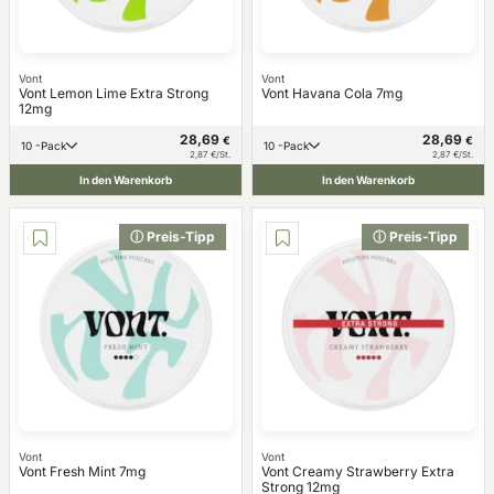
Vont
Vont
Vont Lemon Lime Extra Strong
Vont Havana Cola 7mg
12mg
28,69
28,69
€
€
10 -Pack
10 -Pack
2,87 €/St.
2,87 €/St.
In den Warenkorb
In den Warenkorb
ⓘ Preis-Tipp
ⓘ Preis-Tipp
Vont
Vont
Vont Fresh Mint 7mg
Vont Creamy Strawberry Extra
Strong 12mg