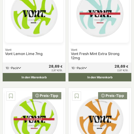
Vont
Vont
Vont Lemon Lime 7mg
Vont Fresh Mint Extra Strong
12mg
28,69
28,69
€
€
10 -Pack
10 -Pack
2,87 €/St.
2,87 €/St.
In den Warenkorb
In den Warenkorb
ⓘ Preis-Tipp
ⓘ Preis-Tipp