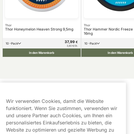
Thor
Thor
Thor Honeymelon Heaven Strong 9,5mg
Thor Hammer Nordic Freeze U
16mg
37,99
€
10 -Pack
10 -Pack
3,80 €/St.
In den Warenkorb
In den Warenkorb
Kundendienst
Wir verwenden Cookies, damit die Website
Links
funktioniert. Wenn Sie zustimmen, verwenden wir
und unsere Partner auch Cookies, um Ihnen ein
Über uns
personalisiertes Einkaufserlebnis zu bieten, die
Website zu optimieren und gezielte Werbung zu