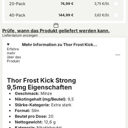
20-Pack
74,99 €
3,75 €
/St.
40-Pack
144,99 €
3,62 €
/St.
Prüfe, wann das Produkt geliefert werden kann.
Lieferdatum anzeigen
Mehr Information zu Thor Frost Kick
Erfahre
Strong 9,5mg
mehr
über das
Produkt
Thor Frost Kick Strong
9,5mg Eigenschaften
Geschmack:
Minze
Nikotingehalt (mg/Beutel):
9,5
Stärke-Kategorie:
Extra stark
Format:
Slim
Beutel pro Dose:
20
Nettogewicht:
12,6 g
Kategorie:
Nikotinbeutel