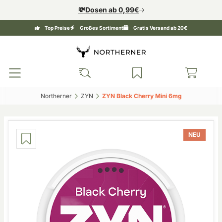
💸Dosen ab 0,99€
Top Preise
Großes Sortiment
Gratis Versand ab 20€
Northerner‎
ZYN‎
ZYN Black Cherry Mini 6mg‎
NEU