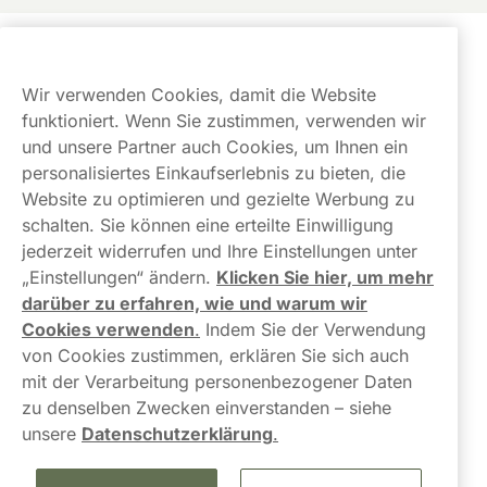
Kundendienst
Wir verwenden Cookies, damit die Website
Links
funktioniert. Wenn Sie zustimmen, verwenden wir
und unsere Partner auch Cookies, um Ihnen ein
Über uns
personalisiertes Einkaufserlebnis zu bieten, die
Website zu optimieren und gezielte Werbung zu
schalten. Sie können eine erteilte Einwilligung
jederzeit widerrufen und Ihre Einstellungen unter
„Einstellungen“ ändern.
Klicken Sie hier, um mehr
darüber zu erfahren, wie und warum wir
Kontaktieren Sie uns!
Cookies verwenden
.
Indem Sie der Verwendung
von Cookies zustimmen, erklären Sie sich auch
hallo@northerner.com
mit der Verarbeitung personenbezogener Daten
zu denselben Zwecken einverstanden – siehe
+498001844282
unsere
Datenschutzerklärung
.
Mo-Do: 08-17 Uhr (Pause: 12-13) Fr: 09-17 Uhr