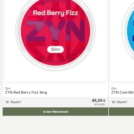
Zyn
Zyn
ZYN Red Berry Fizz 9mg
ZYN Cool Min
45,20
€
10 -Pack
10 -Pack
4,52 €/St.
In den Warenkorb