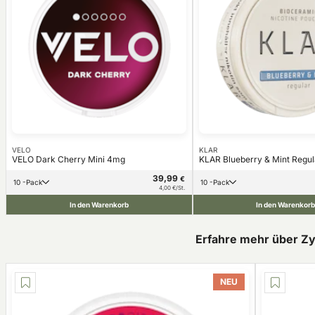
VELO
KLAR
VELO Dark Cherry Mini 4mg
KLAR Blueberry & Mint Regul
39,99
€
10 -Pack
10 -Pack
4,00 €/St.
In den Warenkorb
In den Warenkor
Erfahre mehr über Z
NEU