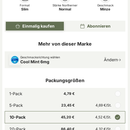
Format
Stärke Northerner
Geschmack
Slim
Normal
Minze
Einmalig kaufen
Abonnieren
Mehr von dieser Marke
Geschmacksrichtung wählen
Ändern
Cool Mint 6mg
Packungsgrößen
1-Pack
4,79 €
5-Pack
23,45 €
4,69 €
/St.
10-Pack
45,20 €
4,52 €
/St.
20-Pack
86,40 €
4,32 €
/St.