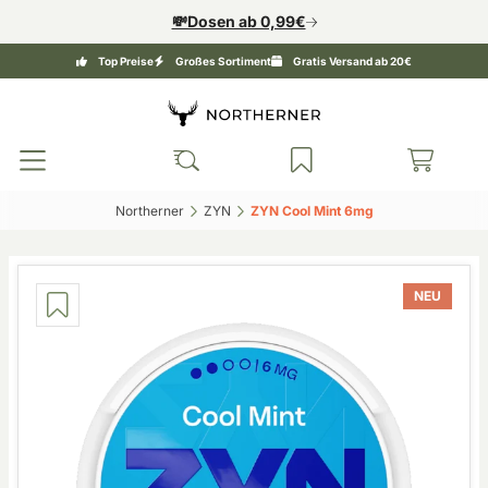
💸Dosen ab 0,99€
Top Preise
Großes Sortiment
Gratis Versand ab 20€
Northerner‎
ZYN‎
ZYN Cool Mint 6mg‎
NEU