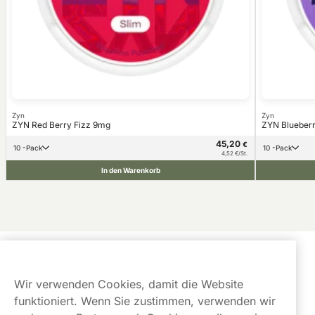
Zyn
Zyn
ZYN Red Berry Fizz 9mg
ZYN Blueberr
45,20
€
10 -Pack
10 -Pack
4,52 €/St.
In den Warenkorb
Kundendienst
Wir verwenden Cookies, damit die Website
Links
funktioniert. Wenn Sie zustimmen, verwenden wir