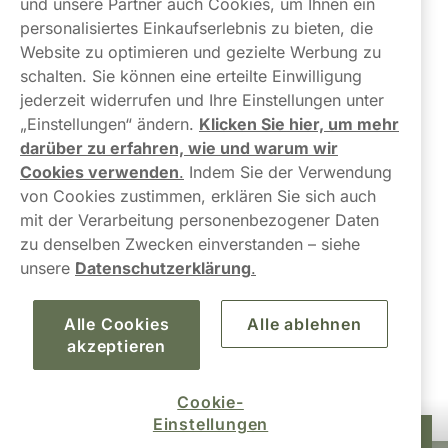
und unsere Partner auch Cookies, um Ihnen ein
Über uns
personalisiertes Einkaufserlebnis zu bieten, die
Website zu optimieren und gezielte Werbung zu
schalten. Sie können eine erteilte Einwilligung
jederzeit widerrufen und Ihre Einstellungen unter
„Einstellungen“ ändern.
Klicken Sie hier, um mehr
darüber zu erfahren, wie und warum wir
Kontaktiere uns!
Cookies verwenden
.
Indem Sie der Verwendung
von Cookies zustimmen, erklären Sie sich auch
hallo@northerner.com
mit der Verarbeitung personenbezogener Daten
zu denselben Zwecken einverstanden – siehe
+498001844282
unsere
Datenschutzerklärung
.
Mo-Do: 08-17 Uhr (Pause: 12-13) Fr: 09-17 Uhr
Alle Cookies
Alle ablehnen
akzeptieren
Cookie-
Einstellungen
45,20 €
In den Warenkorb