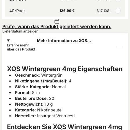
40-Pack
126,99 €
3,17 €
/St.
Prüfe, wann das Produkt geliefert werden kann.
Lieferdatum anzeigen
Mehr Information zu XQS
Erfahre mehr
Wintergreen 4mg
über das Produkt
XQS Wintergreen 4mg Eigenschaften
Geschmack:
Wintergrün
Nikotingehalt (mg/Beutel):
4
Stärke-Kategorie:
Normal
Format:
Slim
Beutel pro Dose:
20
Nettogewicht:
10 g
Kategorie:
Nikotinbeutel
Hersteller:
Insurgent Ventures II
Entdecken Sie XQS Wintergreen 4mg