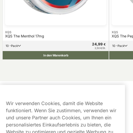
XQS
XQS
XQS The Menthol 17mg
XQS The Pe
24,99
€
10 -Pack
10 -Pack
2,50 €/St.
In den Warenkorb
Kundendienst
Wir verwenden Cookies, damit die Website
Links
funktioniert. Wenn Sie zustimmen, verwenden wir
und unsere Partner auch Cookies, um Ihnen ein
Über uns
personalisiertes Einkaufserlebnis zu bieten, die
Website zu optimieren und gezielte Werbung zu