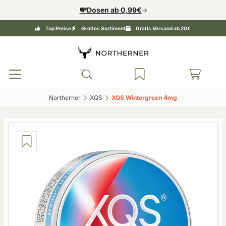
💸Dosen ab 0,99€
Top Preise
Großes Sortiment
Gratis Versand ab 20€
Northerner‎
XQS‎
XQS Wintergreen 4mg‎