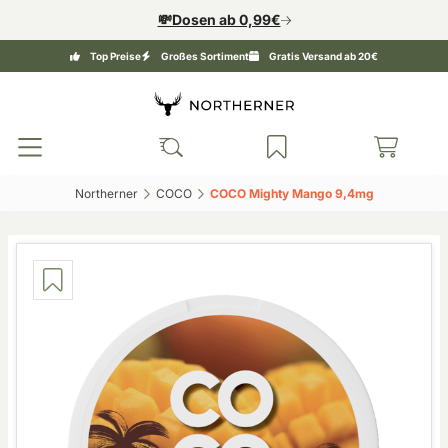
💸Dosen ab 0,99€
Top Preise
Großes Sortiment
Gratis Versand ab 20€
Northerner‎
COCO‎
COCO Mighty Mango 9,4mg‎