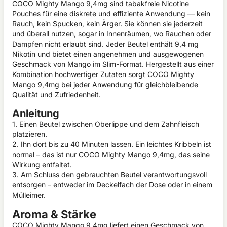
COCO Mighty Mango 9,4mg sind tabakfreie Nicotine
Pouches für eine diskrete und effiziente Anwendung — kein
Rauch, kein Spucken, kein Ärger. Sie können sie jederzeit
und überall nutzen, sogar in Innenräumen, wo Rauchen oder
Dampfen nicht erlaubt sind. Jeder Beutel enthält 9,4 mg
Nikotin und bietet einen angenehmen und ausgewogenen
Geschmack von Mango im Slim-Format. Hergestellt aus einer
Kombination hochwertiger Zutaten sorgt COCO Mighty
Mango 9,4mg bei jeder Anwendung für gleichbleibende
Qualität und Zufriedenheit.
Anleitung
1. Einen Beutel zwischen Oberlippe und dem Zahnfleisch
platzieren.
2. Ihn dort bis zu 40 Minuten lassen. Ein leichtes Kribbeln ist
normal – das ist nur COCO Mighty Mango 9,4mg, das seine
Wirkung entfaltet.
3. Am Schluss den gebrauchten Beutel verantwortungsvoll
entsorgen – entweder im Deckelfach der Dose oder in einem
Mülleimer.
Aroma & Stärke
COCO Mighty Mango 9,4mg liefert einen Geschmack von