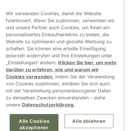
Kundendienst
Wir verwenden Cookies, damit die Website
Links
funktioniert. Wenn Sie zustimmen, verwenden wir
und unsere Partner auch Cookies, um Ihnen ein
Über uns
personalisiertes Einkaufserlebnis zu bieten, die
Website zu optimieren und gezielte Werbung zu
schalten. Sie können eine erteilte Einwilligung
jederzeit widerrufen und Ihre Einstellungen unter
„Einstellungen“ ändern.
Klicken Sie hier, um mehr
darüber zu erfahren, wie und warum wir
Kontaktiere uns!
Cookies verwenden
.
Indem Sie der Verwendung
von Cookies zustimmen, erklären Sie sich auch
hallo@northerner.com
mit der Verarbeitung personenbezogener Daten
zu denselben Zwecken einverstanden – siehe
+498001844282
unsere
Datenschutzerklärung
.
Mo-Do: 08-17 Uhr (Pause: 12-13) Fr: 09-17 Uhr
Alle Cookies
Alle ablehnen
akzeptieren