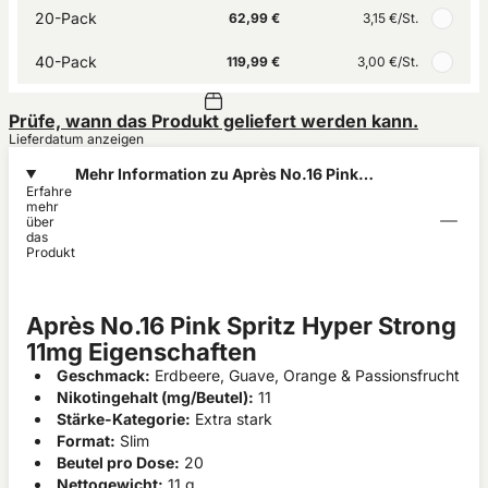
20-Pack
62,99 €
3,15 €
/St.
40-Pack
119,99 €
3,00 €
/St.
Prüfe, wann das Produkt geliefert werden kann.
Lieferdatum anzeigen
Mehr Information zu Après No.16 Pink
Erfahre
Spritz Hyper Strong 11mg
mehr
über
das
Produkt
Après No.16 Pink Spritz Hyper Strong
11mg Eigenschaften
Geschmack:
Erdbeere, Guave, Orange & Passionsfrucht
Nikotingehalt (mg/Beutel):
11
Stärke-Kategorie:
Extra stark
Format:
Slim
Beutel pro Dose:
20
Nettogewicht:
11 g