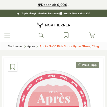
💸Dosen ab 0,99€
Top Preise
Großes Sortiment
Gratis Versand ab 20€
Northerner‎
Après‎
Après No.16 Pink Spritz Hyper Strong 11mg‎
ⓘ Preis-Tipp