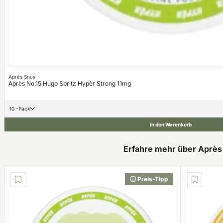
Après Snus
Après No.15 Hugo Spritz Hypèr Strong 11mg
10 -Pack
In den Warenkorb
Erfahre mehr über Après
ⓘ Preis-Tipp