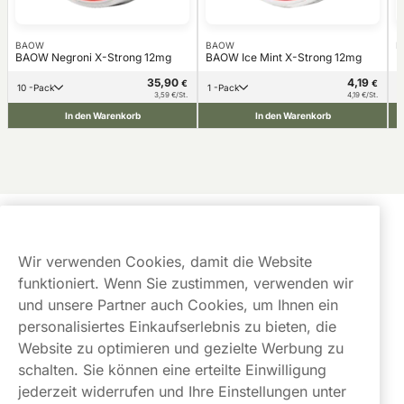
BAOW
BAOW
B
BAOW Negroni X-Strong 12mg
BAOW Ice Mint X-Strong 12mg
B
35,90
4,19
€
€
10 -Pack
1 -Pack
3,59 €/St.
4,19 €/St.
In den Warenkorb
In den Warenkorb
Kundendienst
Wir verwenden Cookies, damit die Website
Links
funktioniert. Wenn Sie zustimmen, verwenden wir
und unsere Partner auch Cookies, um Ihnen ein
Über uns
personalisiertes Einkaufserlebnis zu bieten, die
Website zu optimieren und gezielte Werbung zu
schalten. Sie können eine erteilte Einwilligung
jederzeit widerrufen und Ihre Einstellungen unter