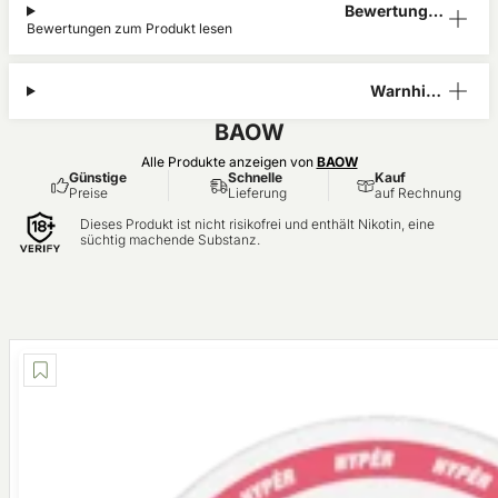
Bewertunge
Bewertungen zum Produkt lesen
n (0)
Warnhinw
eis
BAOW
Alle Produkte anzeigen von
BAOW
Günstige
Schnelle
Kauf
Preise
Lieferung
auf Rechnung
Dieses Produkt ist nicht risikofrei und enthält Nikotin, eine
süchtig machende Substanz.