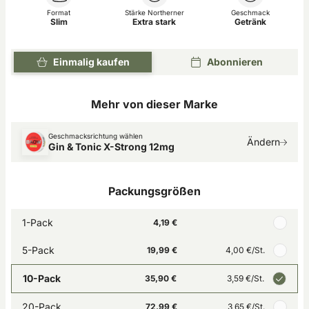
Format
Stärke Northerner
Geschmack
Slim
Extra stark
Getränk
Einmalig kaufen
Abonnieren
Mehr von dieser Marke
Geschmacksrichtung wählen
Ändern
Gin & Tonic X-Strong 12mg
Packungsgrößen
1-Pack
4,19 €
5-Pack
19,99 €
4,00 €
/St.
10-Pack
35,90 €
3,59 €
/St.
20-Pack
72,99 €
3,65 €
/St.