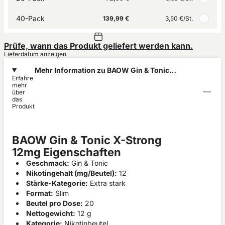
40-Pack
139,99 €
3,50 €
/St.
Prüfe, wann das Produkt geliefert werden kann.
Lieferdatum anzeigen
Mehr Information zu BAOW Gin & Tonic
Erfahre
X-Strong 12mg
mehr
über
das
Produkt
BAOW Gin & Tonic X-Strong
12mg Eigenschaften
Geschmack:
Gin & Tonic
Nikotingehalt (mg/Beutel):
12
Stärke-Kategorie:
Extra stark
Format:
Slim
Beutel pro Dose:
20
Nettogewicht:
12 g
Kategorie:
Nikotinbeutel