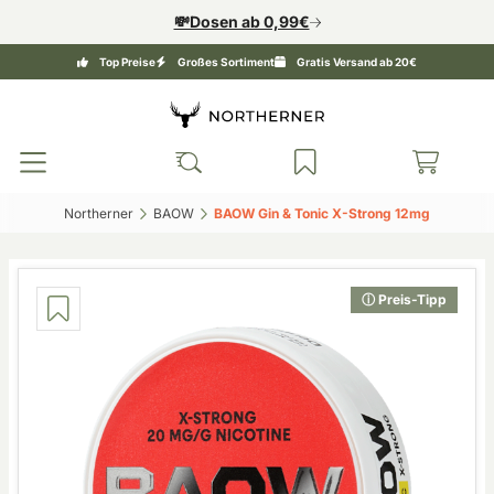
💸Dosen ab 0,99€
Top Preise
Großes Sortiment
Gratis Versand ab 20€
Northerner‎
BAOW‎
BAOW Gin & Tonic X-Strong 12mg‎
ⓘ Preis-Tipp