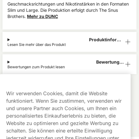
Geschmacksrichtungen und Nikotinstärken in den Formaten
Slim und Large. Die Produktion erfolgt durch The Snus
Brothers.
Mehr zu DUNC
Produktinform
Lesen Sie mehr über das Produkt
ation
Bewertunge
Bewertungen zum Produkt lesen
n (0)
DUNC
Alle Produkte anzeigen von
DUNC
Kauf auf
Gratis
Günstige
Wir verwenden Cookies, damit die Website
Rechnung
Versand
Preise
funktioniert. Wenn Sie zustimmen, verwenden wir
Dieses Produkt ist nicht risikofrei und enthält Nikotin, eine
und unsere Partner auch Cookies, um Ihnen ein
süchtig machende Substanz.
personalisiertes Einkaufserlebnis zu bieten, die
Website zu optimieren und gezielte Werbung zu
schalten. Sie können eine erteilte Einwilligung
jederzeit widerrufen und Ihre Einstellungen unter