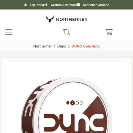
Top Preise
Großes Sortiment
Schneller Versand
Northerner‎
Dunc‎
DUNC Cola 4mg‎