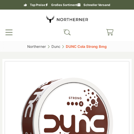
Top Preise
Großes Sortiment
Schneller Versand
Northerner‎
Dunc‎
DUNC Cola Strong 8mg‎