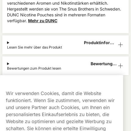
verschiedenen Aromen und Nikotinstärken erhältlich.
Hergestellt werden sie von The Snus Brothers in Schweden.
DUNC Nicotine Pouches sind in mehreren Formaten
verfügbar.
Mehr zu DUNC
Produktinform
Lesen Sie mehr über das Produkt
ation
Bewertunge
Bewertungen zum Produkt lesen
n (0)
DUNC
Alle Produkte anzeigen von
DUNC
Kauf auf
Gratis
Günstige
Wir verwenden Cookies, damit die Website
Rechnung
Versand
Preise
funktioniert. Wenn Sie zustimmen, verwenden wir
Dieses Produkt ist nicht risikofrei und enthält Nikotin, eine
und unsere Partner auch Cookies, um Ihnen ein
süchtig machende Substanz.
personalisiertes Einkaufserlebnis zu bieten, die
Website zu optimieren und gezielte Werbung zu
schalten. Sie können eine erteilte Einwilligung