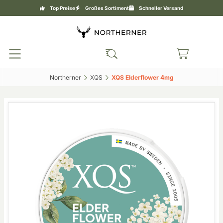
Top Preise
Großes Sortiment
Schneller Versand
Northerner‎
XQS‎
XQS Elderflower 4mg‎