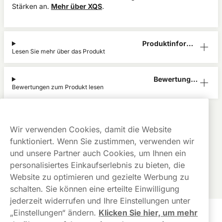
Stärken an.
Mehr über XQS
.
Produktinform
Lesen Sie mehr über das Produkt
ation
Bewertunge
Bewertungen zum Produkt lesen
n (0)
XQS
Alle Produkte anzeigen von
XQS
Kauf auf
Gratis
Günstige
Wir verwenden Cookies, damit die Website
Rechnung
Versand
Preise
funktioniert. Wenn Sie zustimmen, verwenden wir
Dieses Produkt ist nicht risikofrei und enthält Nikotin, eine
und unsere Partner auch Cookies, um Ihnen ein
süchtig machende Substanz.
personalisiertes Einkaufserlebnis zu bieten, die
Website zu optimieren und gezielte Werbung zu
schalten. Sie können eine erteilte Einwilligung
jederzeit widerrufen und Ihre Einstellungen unter
„Einstellungen“ ändern.
Klicken Sie hier, um mehr
Kundendienst