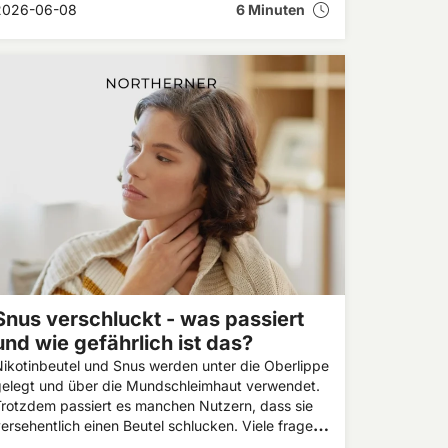
2026-06-08
6 Minuten
rsprünglich aus Schweden und wird seit vielen
ahren als rauchlose Alternative zu anderen
ikotinprodukten verwendet. Wer sich fragt: „Snus
 was ist das?“, findet in diesem Artikel eine
infache Erklärung zu Herkunft, Inhaltsstoffen,
Wirkung, Anwendung und den wichtigsten
Unterschieden zwischen klassischem Snus und
modernen Nikotinbeuteln.
Snus verschluckt - was passiert
und wie gefährlich ist das?
ikotinbeutel und Snus werden unter die Oberlippe
gelegt und über die Mundschleimhaut verwendet.
rotzdem passiert es manchen Nutzern, dass sie
ersehentlich einen Beutel schlucken. Viele fragen
sich dann: Was passiert wenn man Snus