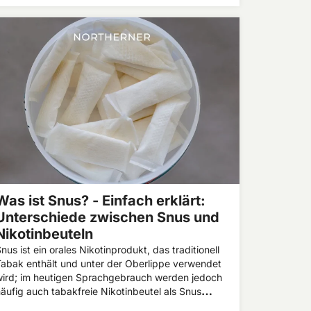
Schnupftabak ist, welche Wirkung er haben kann
nd worauf du beim Kauf achten solltest.
Was ist Snus? - Einfach erklärt:
Unterschiede zwischen Snus und
Nikotinbeuteln
nus ist ein orales Nikotinprodukt, das traditionell
abak enthält und unter der Oberlippe verwendet
wird; im heutigen Sprachgebrauch werden jedoch
äufig auch tabakfreie Nikotinbeutel als Snus
bezeichnet. Was ist Snus? Snus stammt