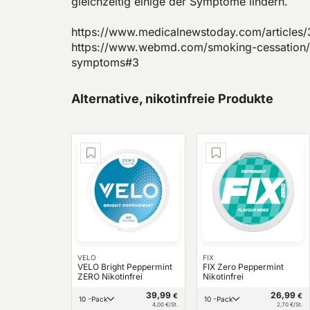
gleichzeitig einige der Symptome lindern.
https://www.medicalnewstoday.com/articles
https://www.webmd.com/smoking-cessation/u
symptoms#3
Alternative, nikotinfreie Produkte
VELO
FIX
VELO Bright Peppermint
FIX Zero Peppermint
ZERO Nikotinfrei
Nikotinfrei
39,99
26,99
€
€
10 -Pack
10 -Pack
4,00 €/St.
2,70 €/St.