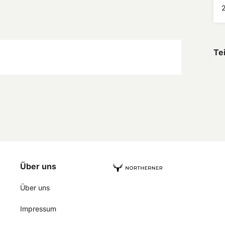
v
v
M
j
Te
Über uns
Über uns
Impressum