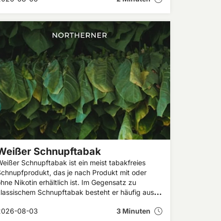
Baow aufweisen.
Weißer Schnupftabak
eißer Schnupftabak ist ein meist tabakfreies
chnupfprodukt, das je nach Produkt mit oder
hne Nikotin erhältlich ist. Im Gegensatz zu
lassischem Schnupftabak besteht er häufig aus
nhaltsstoffen wie Traubenzucker, Menthol und
2026-08-03
3 Minuten
romen. In diesem Artikel erfährst du, was weißer