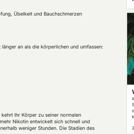
opfung, Übelkeit und Bauchschmerzen
länger an als die körperlichen und umfassen:
W
S
o
 kehrt Ihr Körper zu seiner normalen
k
ehr Nikotin entwickelt sich schnell und
I
erhalb weniger Stunden. Die Stadien des
A