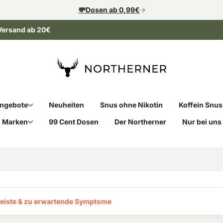
💸Dosen ab 0,99€
Versand ab 20€
ngebote
Neuheiten
Snus ohne Nikotin
Koffein Snus
Marken
99 Cent Dosen
Der Northerner
Nur bei uns
leiste & zu erwartende Symptome‎