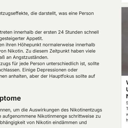
u
entzugseffekte, die darstellt, was eine Person
reten innerhalb der ersten 24 Stunden schnell
esteigerter Appetit.
en ihren Höhepunkt normalerweise innerhalb
on Nikotin. Zu diesem Zeitpunkt haben viele
aß an Angstzuständen.
gs für jede Person unterschiedlich ist, sollte
achlassen. Einige Depressionen oder
n anhalten, aber der Hauptfokus sollte auf
mptome
S
T
können, um die Auswirkungen des Nikotinentzugs
die aufgenommene Nikotinmenge schrittweise zu
h
 Abhängigkeit von Nikotin eindämmen und