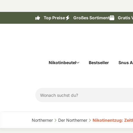
Top Preise
Großes Sortiment
Gratis 
Nikotinbeutel
Bestseller
Snus A
Northerner‎
Der Northerner‎
Nikotinentzug: Zeit