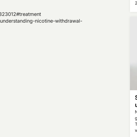
u
J
/323012#treatment
N
nderstanding-nicotine-withdrawal-
–
e
N
T
v