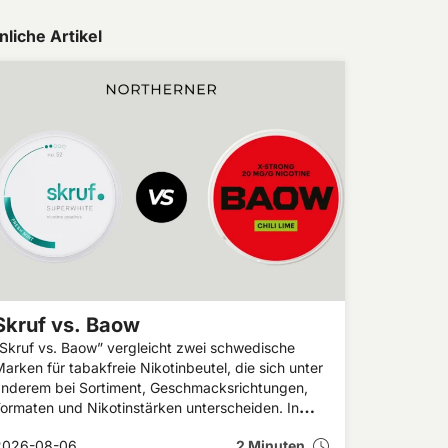
nliche Artikel
Skruf vs. Baow
Skruf vs. Baow” vergleicht zwei schwedische
arken für tabakfreie Nikotinbeutel, die sich unter
anderem bei Sortiment, Geschmacksrichtungen,
ormaten und Nikotinstärken unterscheiden. In
iesem Artikel erfährst du, welche
2026-08-06
2 Minuten
Gemeinsamkeiten und Unterschiede Skruf und