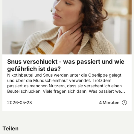
Snus verschluckt - was passiert und wie
gefährlich ist das?
Nikotinbeutel und Snus werden unter die Oberlippe gelegt
und über die Mundschleimhaut verwendet. Trotzdem
passiert es manchen Nutzern, dass sie versehentlich einen
Beutel schlucken. Viele fragen sich dann: Was passiert wenn
man Snus verschluckt? In den meisten Fällen verursacht ein
verschluckter Snus bei Erwachsenen nur vorübergehende
2026-05-28
4 Minuten
Beschwerden wie Übelkeit oder Magenreizungen. Kinder
und Haustiere reagieren jedoch deutlich empfindlicher auf
Nikotin.
Teilen