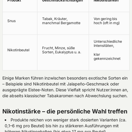
Produkt
Geschmacksrichtungen
Nikotinstärken
Tabak, Kräuter,
Von gering bis
Snus
manchmal Bergamotte
hoch (oft in mg)
Unterschiedliche
Intensitäten,
Frucht, Minze, süße
Nikotinbeutel
Sorten, Eukalyptus u. a.
klar
gekennzeichnet
Einige Marken führen inzwischen besonders exotische Sorten ein
– Beispiele sind Nikotinbeutel mit Jalapeño-Geschmack oder
ausgeprägte Eistee-Noten. Diese Vielfalt spricht Nutzer:innen an,
die abseits klassischer Tabakaromen nach Abwechslung suchen.
Nikotinstärke – die persönliche Wahl treffen
Produkte reichen von weniger stark dosierten Varianten (ca.
0,1–6 mg pro Beutel) bis hin zu stärkeren Ausführungen mit
höheren Nikotingehalten (bis etwa 17 mg pro Beutel).