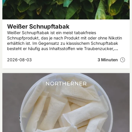
Weißer Schnupftabak
Weißer Schnupftabak ist ein meist tabakfreies
Schnupfprodukt, das je nach Produkt mit oder ohne Nikotin
erhältlich ist. Im Gegensatz zu klassischem Schnupftabak
besteht er häufig aus Inhaltsstoffen wie Traubenzucker,
Menthol und Aromen. In diesem Artikel erfährst du, was
weißer Schnupftabak ist, welche Wirkung er haben kann und
2026-08-03
3 Minuten
worauf du beim Kauf achten solltest.