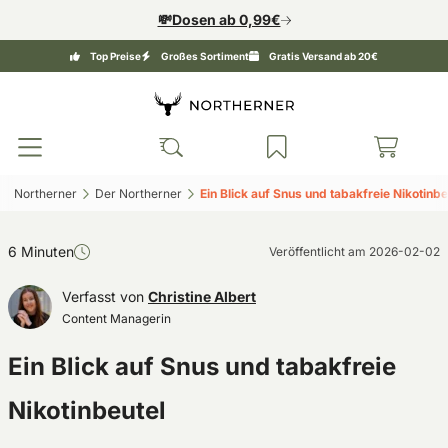
💸Dosen ab 0,99€
Top Preise
Großes Sortiment
Gratis Versand ab 20€
Northerner‎
Der Northerner‎
Ein Blick auf Snus und tabakfreie Nikotinbeu
6 Minuten
Veröffentlicht am
2026-02-02
Verfasst von
Christine Albert
Content Managerin
Ein Blick auf Snus und tabakfreie
Nikotinbeutel