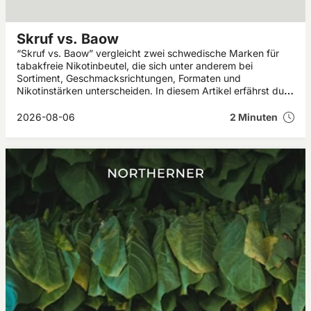
Skruf vs. Baow
“Skruf vs. Baow” vergleicht zwei schwedische Marken für
tabakfreie Nikotinbeutel, die sich unter anderem bei
Sortiment, Geschmacksrichtungen, Formaten und
Nikotinstärken unterscheiden. In diesem Artikel erfährst du,
welche Gemeinsamkeiten und Unterschiede Skruf und Baow
aufweisen.
2026-08-06
2 Minuten