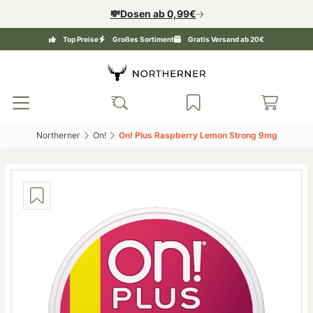
💸Dosen ab 0,99€
Top Preise
Großes Sortiment
Gratis Versand ab 20€
Northerner‎
On!‎
On! Plus Raspberry Lemon Strong 9mg‎