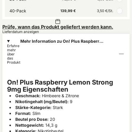
40-Pack
139,99 €
3,50 €
/St.
Prüfe, wann das Produkt geliefert werden kann.
Lieferdatum anzeigen
Mehr Information zu On! Plus Raspberry
Erfahre
Lemon Strong 9mg
mehr
über
das
Produkt
On! Plus Raspberry Lemon Strong
9mg Eigenschaften
Geschmack:
Himbeere & Zitrone
Nikotingehalt (mg/Beutel):
9
Stärke-Kategorie:
Stark
Format:
Slim
Beutel pro Dose:
20
Nettogewicht:
14,3 g
Kategorie:
Nikotinbeutel