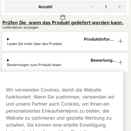
Anzahl
Prüfen Sie, wann das Produkt geliefert werden kann.
Lieferdatum anzeigen
Produktinform
Lesen Sie mehr über das Produkt
ation
Bewertunge
Bewertungen zum Produkt lesen
n (0)
RUSH
Alle Produkte anzeigen von
RUSH
Kauf auf
Gratis
Günstige
Wir verwenden Cookies, damit die Website
Rechnung
Versand
Preise
funktioniert. Wenn Sie zustimmen, verwenden wir
Dieses Produkt ist nicht risikofrei und enthält Nikotin, eine
und unsere Partner auch Cookies, um Ihnen ein
süchtig machende Substanz.
personalisiertes Einkaufserlebnis zu bieten, die
Website zu optimieren und gezielte Werbung zu
schalten. Sie können eine erteilte Einwilligung