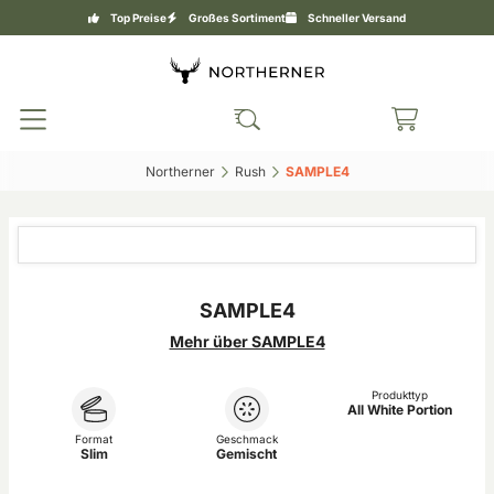
Top Preise
Großes Sortiment
Schneller Versand
Northerner‎
Rush‎
SAMPLE4‎
SAMPLE4
Mehr über SAMPLE4
Produkttyp
All White Portion
Format
Geschmack
Slim
Gemischt