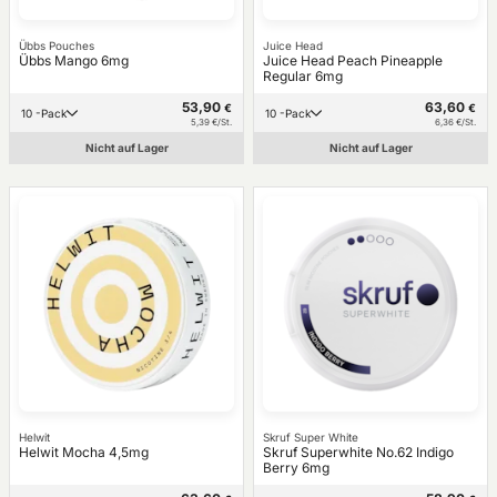
Übbs Pouches
Juice Head
Übbs Mango 6mg
Juice Head Peach Pineapple
Regular 6mg
53,90
63,60
€
€
10 -Pack
10 -Pack
5,39 €/St.
6,36 €/St.
Nicht auf Lager
Nicht auf Lager
Helwit
Skruf Super White
Helwit Mocha 4,5mg
Skruf Superwhite No.62 Indigo
Berry 6mg