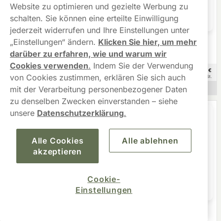
Website zu optimieren und gezielte Werbung zu
schalten. Sie können eine erteilte Einwilligung
jederzeit widerrufen und Ihre Einstellungen unter
„Einstellungen“ ändern.
Klicken Sie hier, um mehr
On!
Après Snus
On! Plus Smooth Mint Regular
Après No.8 Raspberry Liqorice
darüber zu erfahren, wie und warum wir
6mg
4,4mg
Cookies verwenden
.
Indem Sie der Verwendung
53,99
58,90
€
€
10 -Pack
10 -Pack
von Cookies zustimmen, erklären Sie sich auch
5,40 €/St.
5,89 €/St.
mit der Verarbeitung personenbezogener Daten
Nicht auf Lager
Nicht auf Lager
zu denselben Zwecken einverstanden – siehe
unsere
Datenschutzerklärung
.
Alle Cookies
Alle ablehnen
akzeptieren
Cookie-
Einstellungen
On!
On!
On! Tropical Spice Strong Mini
On! Mint Strong Mini 6mg