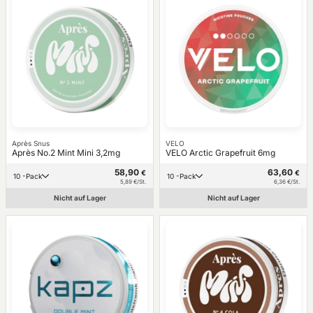
Après Snus
VELO
Après No.2 Mint Mini 3,2mg
VELO Arctic Grapefruit 6mg
58,90
63,60
€
€
10 -Pack
10 -Pack
5,89 €/St.
6,36 €/St.
Nicht auf Lager
Nicht auf Lager