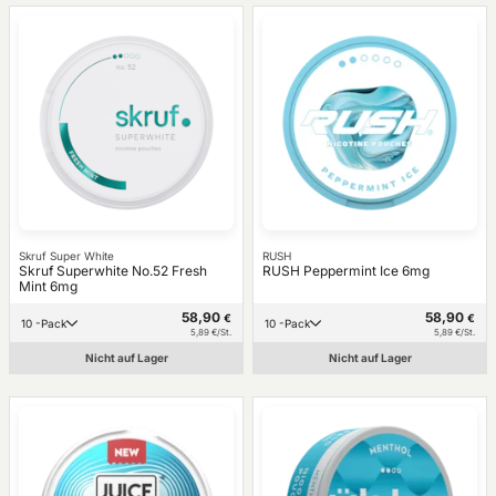
Skruf Super White
RUSH
Skruf Superwhite No.52 Fresh
RUSH Peppermint Ice 6mg
Mint 6mg
58,90
58,90
€
€
10 -Pack
10 -Pack
5,89 €/St.
5,89 €/St.
Nicht auf Lager
Nicht auf Lager