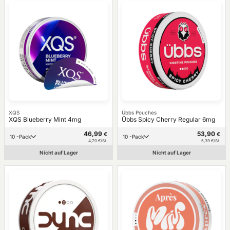
XQS
Übbs Pouches
XQS Blueberry Mint 4mg
Übbs Spicy Cherry Regular 6mg
46,99
53,90
€
€
10 -Pack
10 -Pack
4,70 €/St.
5,39 €/St.
Nicht auf Lager
Nicht auf Lager