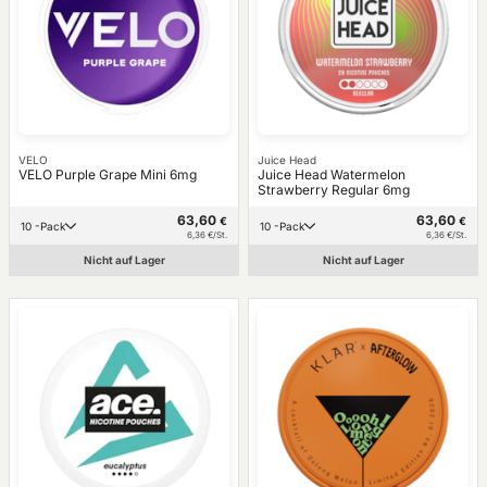
VELO
Juice Head
VELO Purple Grape Mini 6mg
Juice Head Watermelon
Strawberry Regular 6mg
63,60
63,60
€
€
10 -Pack
10 -Pack
6,36 €/St.
6,36 €/St.
Nicht auf Lager
Nicht auf Lager