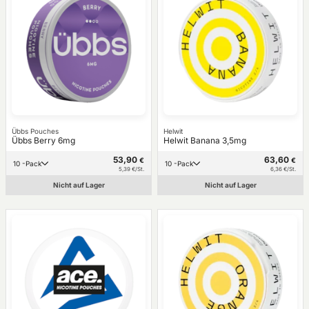
Übbs Pouches
Helwit
Übbs Berry 6mg
Helwit Banana 3,5mg
53,90
63,60
€
€
10 -Pack
10 -Pack
5,39 €/St.
6,36 €/St.
Nicht auf Lager
Nicht auf Lager