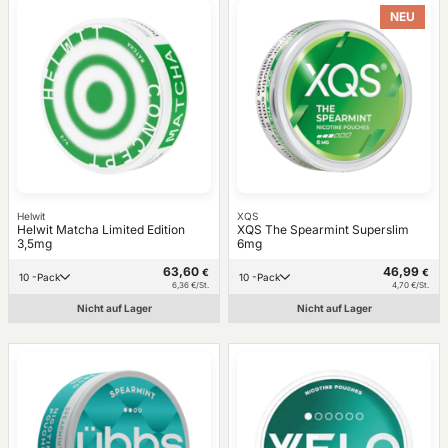
NEU
Helwit
XQS
Helwit Matcha Limited Edition
XQS The Spearmint Superslim
3,5mg
6mg
63,60
46,99
€
€
10 -Pack
10 -Pack
6,36 €/St.
4,70 €/St.
Nicht auf Lager
Nicht auf Lager