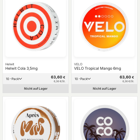
Helwit
VELO
Helwit Cola 3,5mg
VELO Tropical Mango 6mg
63,60
63,60
€
€
10 -Pack
10 -Pack
6,36 €/St.
6,36 €/St.
Nicht auf Lager
Nicht auf Lager