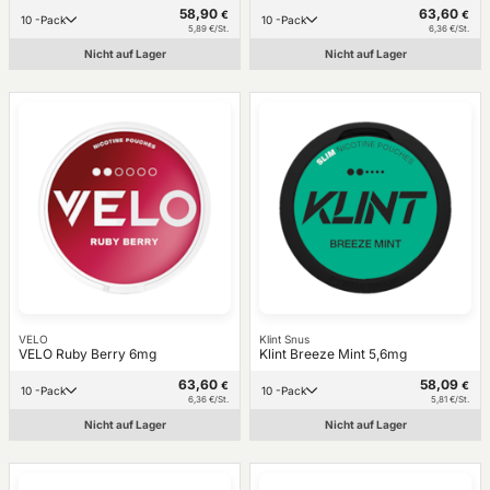
58,90
63,60
€
€
10 -Pack
10 -Pack
5,89 €/St.
6,36 €/St.
Nicht auf Lager
Nicht auf Lager
VELO
Klint Snus
VELO Ruby Berry 6mg
Klint Breeze Mint 5,6mg
63,60
58,09
€
€
10 -Pack
10 -Pack
6,36 €/St.
5,81 €/St.
Nicht auf Lager
Nicht auf Lager