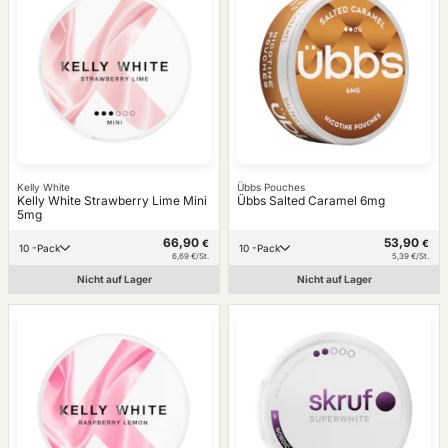
Kelly White
Übbs Pouches
Kelly White Strawberry Lime Mini
Übbs Salted Caramel 6mg
5mg
66,90
53,90
€
€
10 -Pack
10 -Pack
6,69 €/St.
5,39 €/St.
Nicht auf Lager
Nicht auf Lager