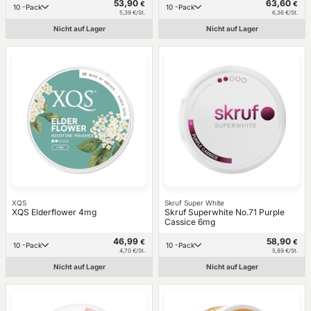
53,90
63,60
€
€
10 -Pack
10 -Pack
5,39 €/St.
6,36 €/St.
Nicht auf Lager
Nicht auf Lager
XQS
Skruf Super White
XQS Elderflower 4mg
Skruf Superwhite No.71 Purple
Cassice 6mg
46,99
58,90
€
€
10 -Pack
10 -Pack
4,70 €/St.
5,89 €/St.
Nicht auf Lager
Nicht auf Lager