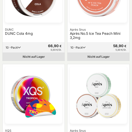
DUNC
Après Snus
DUNC Cola 4mg
Après No.5 Ice Tea Peach Mini
3,2mg
66,90
58,90
€
€
10 -Pack
10 -Pack
6,69 €/St.
5,89 €/St.
Nicht auf Lager
Nicht auf Lager
XQS
Après Snus