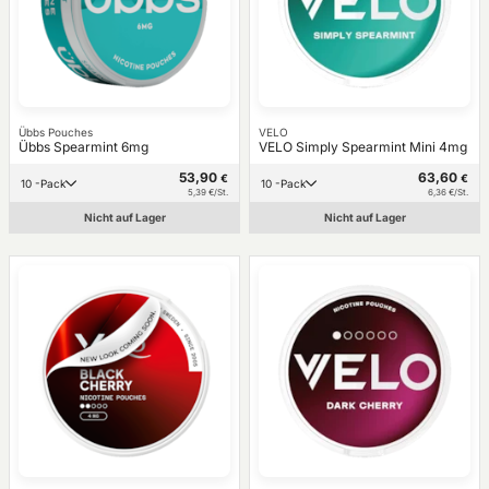
Übbs Pouches
VELO
Übbs Spearmint 6mg
VELO Simply Spearmint Mini 4mg
53,90
63,60
€
€
10 -Pack
10 -Pack
5,39 €/St.
6,36 €/St.
Nicht auf Lager
Nicht auf Lager