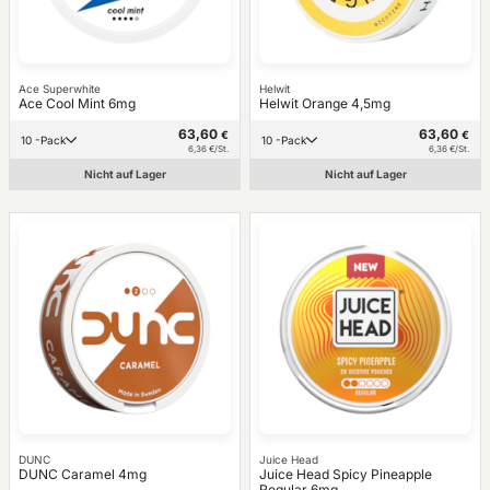
Ace Superwhite
Helwit
Ace Cool Mint 6mg
Helwit Orange 4,5mg
63,60
63,60
€
€
10 -Pack
10 -Pack
6,36 €/St.
6,36 €/St.
Nicht auf Lager
Nicht auf Lager
DUNC
Juice Head
DUNC Caramel 4mg
Juice Head Spicy Pineapple
Regular 6mg