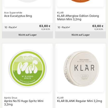
Ace Superwhite
KLAR
Ace Eucalyptus 6mg
KLAR Afterglow Edition Oolong
Melon Mini 3,2mg
63,60
63,60
€
€
10 -Pack
10 -Pack
6,36 €/St.
6,36 €/St.
Nicht auf Lager
Nicht auf Lager
Après Snus
KLAR
Après No.15 Hugo Spritz Mini
KLAR BLANK Regular Mini 3,2mg
3,2mg