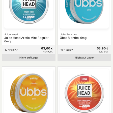
Juice Head
Übbs Pouches
Juice Head Arctic Mint Regular
Übbs Menthol 6mg
6mg
63,60
53,90
€
€
10 -Pack
10 -Pack
6,36 €/St.
5,39 €/St.
Nicht auf Lager
Nicht auf Lager