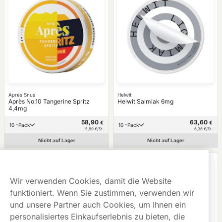
Après Snus
Helwit
Après No.10 Tangerine Spritz
Helwit Salmiak 6mg
4,4mg
58,90
63,60
€
€
10 -Pack
10 -Pack
5,89 €/St.
6,36 €/St.
Nicht auf Lager
Nicht auf Lager
Wir verwenden Cookies, damit die Website
funktioniert. Wenn Sie zustimmen, verwenden wir
und unsere Partner auch Cookies, um Ihnen ein
personalisiertes Einkaufserlebnis zu bieten, die