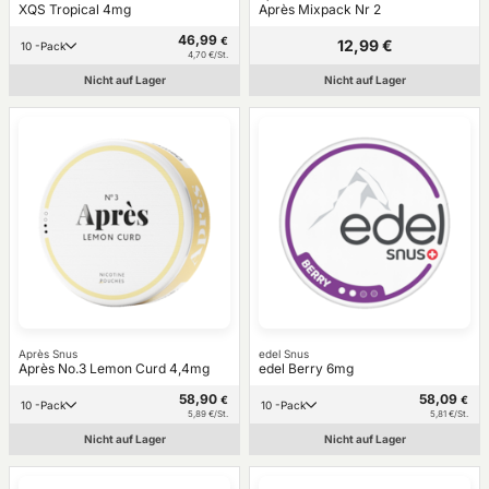
XQS Tropical 4mg
Après Mixpack Nr 2
46,99
€
12,99 €
10 -Pack
4,70 €/St.
Nicht auf Lager
Nicht auf Lager
Après Snus
edel Snus
Après No.3 Lemon Curd 4,4mg
edel Berry 6mg
58,90
58,09
€
€
10 -Pack
10 -Pack
5,89 €/St.
5,81 €/St.
Nicht auf Lager
Nicht auf Lager