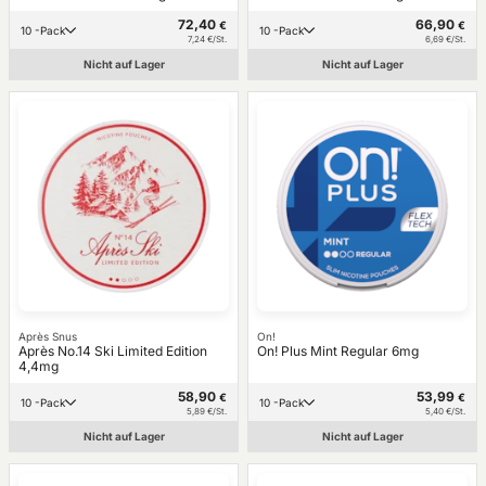
72,40
66,90
€
€
10 -Pack
10 -Pack
7,24 €/St.
6,69 €/St.
Nicht auf Lager
Nicht auf Lager
Après Snus
On!
Après No.14 Ski Limited Edition
On! Plus Mint Regular 6mg
4,4mg
58,90
53,99
€
€
10 -Pack
10 -Pack
5,89 €/St.
5,40 €/St.
Nicht auf Lager
Nicht auf Lager