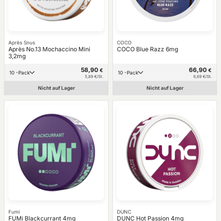
Après Snus
COCO
Après No.13 Mochaccino Mini
COCO Blue Razz 6mg
3,2mg
58,90
66,90
€
€
10 -Pack
10 -Pack
5,89 €/St.
6,69 €/St.
Nicht auf Lager
Nicht auf Lager
Fumi
DUNC
FUMi Blackcurrant 4mg
DUNC Hot Passion 4mg