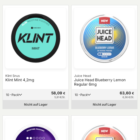
Klint Snus
Juice Head
Klint Mint 4,2mg
Juice Head Blueberry Lemon
Regular 6mg
58,09
63,60
€
€
10 -Pack
10 -Pack
5,81 €/St.
6,36 €/St.
Nicht auf Lager
Nicht auf Lager