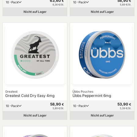
63,60
58,90
€
€
10 -Pack
10 -Pack
6,36 €/St.
5,89 €/St.
Nicht auf Lager
Nicht auf Lager
Greatest
Übbs Pouches
Greatest Cold Dry Easy 4mg
Übbs Peppermint 6mg
58,90
53,90
€
€
10 -Pack
10 -Pack
5,89 €/St.
5,39 €/St.
Nicht auf Lager
Nicht auf Lager