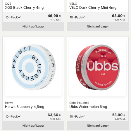
XQS
VELO
XQS Black Cherry 4mg
VELO Dark Cherry Mini 4mg
46,99
63,60
€
€
10 -Pack
10 -Pack
4,70 €/St.
6,36 €/St.
Nicht auf Lager
Nicht auf Lager
Helwit
Übbs Pouches
Helwit Blueberry 4,5mg
Übbs Watermelon 6mg
63,60
53,90
€
€
10 -Pack
10 -Pack
6,36 €/St.
5,39 €/St.
Nicht auf Lager
Nicht auf Lager