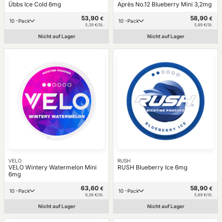
Übbs Ice Cold 6mg
Après No.12 Blueberry Mini 3,2mg
53,90
58,90
€
€
10 -Pack
10 -Pack
5,39 €/St.
5,89 €/St.
Nicht auf Lager
Nicht auf Lager
VELO
RUSH
VELO Wintery Watermelon Mini
RUSH Blueberry Ice 6mg
6mg
63,60
58,90
€
€
10 -Pack
10 -Pack
6,36 €/St.
5,89 €/St.
Nicht auf Lager
Nicht auf Lager