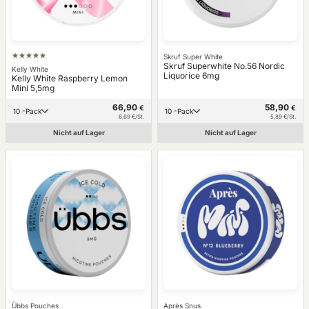
Skruf Super White
Skruf Superwhite No.56 Nordic
Kelly White
Liquorice 6mg
Kelly White Raspberry Lemon
Mini 5,5mg
66,90
58,90
€
€
10 -Pack
10 -Pack
6,69 €/St.
5,89 €/St.
Nicht auf Lager
Nicht auf Lager
Übbs Pouches
Après Snus