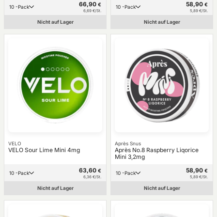
66,90
58,90
€
€
10 -Pack
10 -Pack
6,69 €/St.
5,89 €/St.
Nicht auf Lager
Nicht auf Lager
VELO
Après Snus
VELO Sour Lime Mini 4mg
Après No.8 Raspberry Liqorice
Mini 3,2mg
63,60
58,90
€
€
10 -Pack
10 -Pack
6,36 €/St.
5,89 €/St.
Nicht auf Lager
Nicht auf Lager