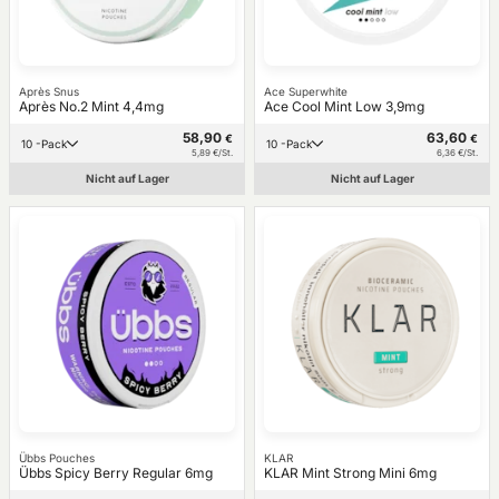
Après Snus
Ace Superwhite
Après No.2 Mint 4,4mg
Ace Cool Mint Low 3,9mg
58,90
63,60
€
€
10 -Pack
10 -Pack
5,89 €/St.
6,36 €/St.
Nicht auf Lager
Nicht auf Lager
Übbs Pouches
KLAR
Übbs Spicy Berry Regular 6mg
KLAR Mint Strong Mini 6mg