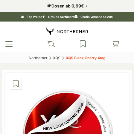
💸Dosen ab 0,99€
Top Preise
Großes Sortiment
Gratis Versand ab 20€
Northerner‎
XQS‎
XQS Black Cherry 4mg‎