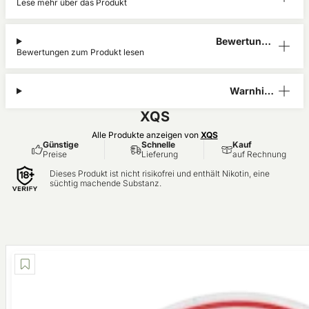
Lese mehr über das Produkt
ation
Bewertunge
Bewertungen zum Produkt lesen
n (1)
Warnhinw
eis
XQS
Alle Produkte anzeigen von
XQS
Günstige
Schnelle
Kauf
Preise
Lieferung
auf Rechnung
Dieses Produkt ist nicht risikofrei und enthält Nikotin, eine
süchtig machende Substanz.