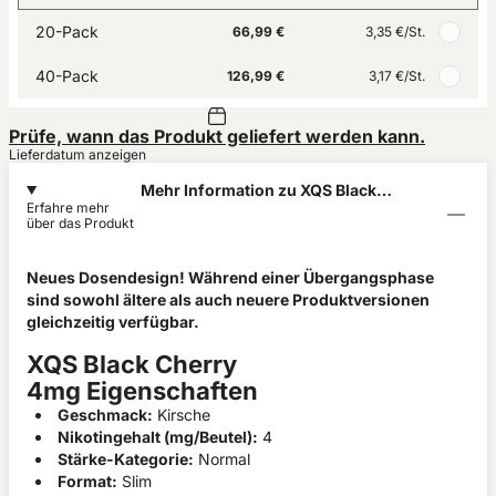
20-Pack
66,99 €
3,35 €
/St.
40-Pack
126,99 €
3,17 €
/St.
Prüfe, wann das Produkt geliefert werden kann.
Lieferdatum anzeigen
Mehr Information zu XQS Black
Erfahre mehr
Cherry 4mg
über das Produkt
Neues Dosendesign! Während einer Übergangsphase
sind sowohl ältere als auch neuere Produktversionen
gleichzeitig verfügbar.
XQS Black Cherry
4mg Eigenschaften
Geschmack:
Kirsche
Nikotingehalt (mg/Beutel):
4
Stärke-Kategorie:
Normal
Format:
Slim