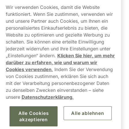
Wir verwenden Cookies, damit die Website
Links
funktioniert. Wenn Sie zustimmen, verwenden wir
und unsere Partner auch Cookies, um Ihnen ein
Über uns
personalisiertes Einkaufserlebnis zu bieten, die
Website zu optimieren und gezielte Werbung zu
schalten. Sie können eine erteilte Einwilligung
jederzeit widerrufen und Ihre Einstellungen unter
„Einstellungen“ ändern.
Klicken Sie hier, um mehr
darüber zu erfahren, wie und warum wir
Kontaktiere uns!
Cookies verwenden
.
Indem Sie der Verwendung
von Cookies zustimmen, erklären Sie sich auch
hallo@northerner.com
mit der Verarbeitung personenbezogener Daten
zu denselben Zwecken einverstanden – siehe
+498001844282
unsere
Datenschutzerklärung
.
Mo-Do: 08-17 Uhr (Pause: 12-13) Fr: 09-17 Uhr
Alle Cookies
Alle ablehnen
akzeptieren