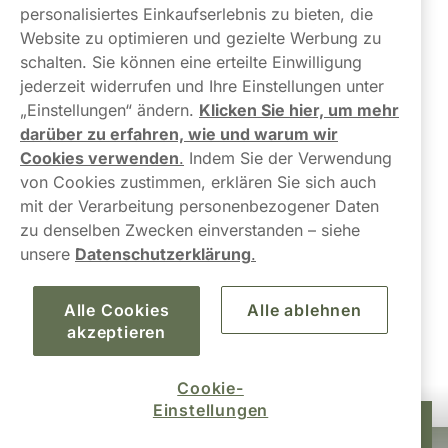
Über uns
personalisiertes Einkaufserlebnis zu bieten, die
Website zu optimieren und gezielte Werbung zu
schalten. Sie können eine erteilte Einwilligung
jederzeit widerrufen und Ihre Einstellungen unter
„Einstellungen“ ändern.
Klicken Sie hier, um mehr
darüber zu erfahren, wie und warum wir
Kontaktiere uns!
Cookies verwenden
.
Indem Sie der Verwendung
von Cookies zustimmen, erklären Sie sich auch
hallo@northerner.com
mit der Verarbeitung personenbezogener Daten
zu denselben Zwecken einverstanden – siehe
+498001844282
unsere
Datenschutzerklärung
.
Mo-Do: 08-17 Uhr (Pause: 12-13) Fr: 09-17 Uhr
Alle Cookies
Alle ablehnen
akzeptieren
Cookie-
Einstellungen
34,99 €
In den Warenkorb
10-Pack