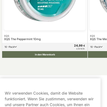
XQS
XQS
XQS The Peppermint 10mg
XQS The Me
24,99
€
10 -Pack
10 -Pack
2,50 €/St.
In den Warenkorb
Kundendienst
Wir verwenden Cookies, damit die Website
Links
funktioniert. Wenn Sie zustimmen, verwenden wir
und unsere Partner auch Cookies, um Ihnen ein