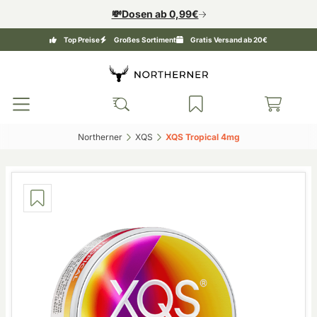
💸Dosen ab 0,99€
Top Preise
Großes Sortiment
Gratis Versand ab 20€
Northerner‎
XQS‎
XQS Tropical 4mg‎