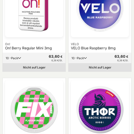
On!
VELO
On! Berry Regular Mini 3mg
VELO Blue Raspberry 8mg
63,60
63,60
€
€
10 -Pack
10 -Pack
6,36 €/St.
6,36 €/St.
Nicht auf Lager
Nicht auf Lager