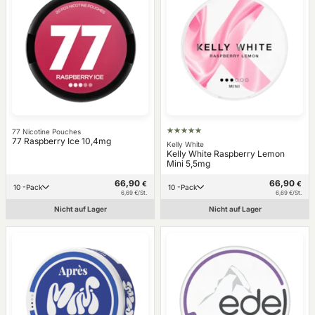
77 Nicotine Pouches
77 Raspberry Ice 10,4mg
Kelly White
Kelly White Raspberry Lemon
Mini 5,5mg
66,90
66,90
€
€
10 -Pack
10 -Pack
6,69 €/St.
6,69 €/St.
Nicht auf Lager
Nicht auf Lager