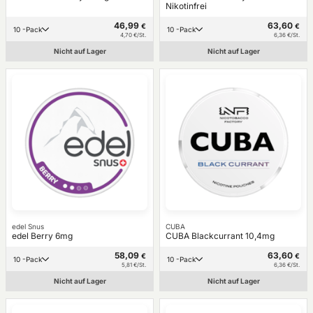
Nikotinfrei
46,99
63,60
€
€
10 -Pack
10 -Pack
4,70 €/St.
6,36 €/St.
Nicht auf Lager
Nicht auf Lager
edel Snus
CUBA
edel Berry 6mg
CUBA Blackcurrant 10,4mg
58,09
63,60
€
€
10 -Pack
10 -Pack
5,81 €/St.
6,36 €/St.
Nicht auf Lager
Nicht auf Lager