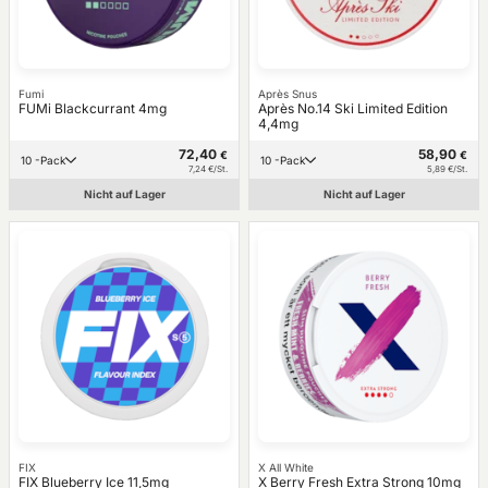
Fumi
Après Snus
FUMi Blackcurrant 4mg
Après No.14 Ski Limited Edition
4,4mg
72,40
58,90
€
€
10 -Pack
10 -Pack
7,24 €/St.
5,89 €/St.
Nicht auf Lager
Nicht auf Lager
FIX
X All White
FIX Blueberry Ice 11,5mg
X Berry Fresh Extra Strong 10mg