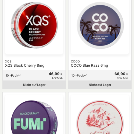
XQS
COCO
XQS Black Cherry 8mg
COCO Blue Razz 6mg
46,99
66,90
€
€
10 -Pack
10 -Pack
4,70 €/St.
6,69 €/St.
Nicht auf Lager
Nicht auf Lager