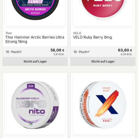
Thor
VELO
Thor Hammer Arctic Berries Ultra
VELO Ruby Berry 6mg
Strong 16mg
58,09
63,60
€
€
10 -Pack
10 -Pack
5,81 €/St.
6,36 €/St.
Nicht auf Lager
Nicht auf Lager