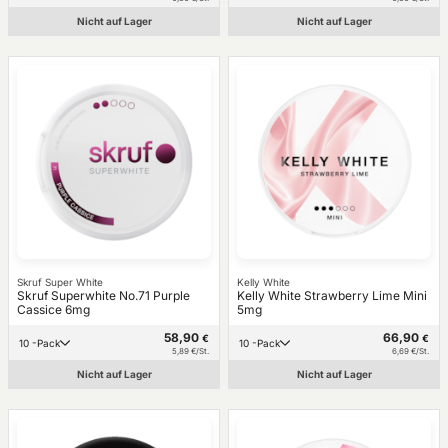
Nicht auf Lager
Nicht auf Lager
Skruf Super White
Kelly White
Skruf Superwhite No.71 Purple
Kelly White Strawberry Lime Mini
Cassice 6mg
5mg
58,90
66,90
€
€
10 -Pack
10 -Pack
5,89 €/St.
6,69 €/St.
Nicht auf Lager
Nicht auf Lager