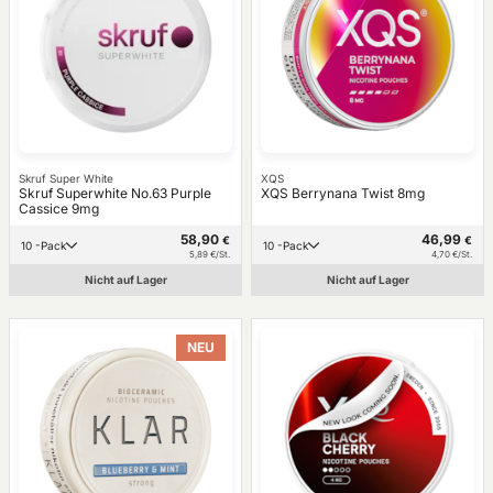
Skruf Super White
XQS
Skruf Superwhite No.63 Purple
XQS Berrynana Twist 8mg
Cassice 9mg
58,90
46,99
€
€
10 -Pack
10 -Pack
5,89 €/St.
4,70 €/St.
Nicht auf Lager
Nicht auf Lager
NEU