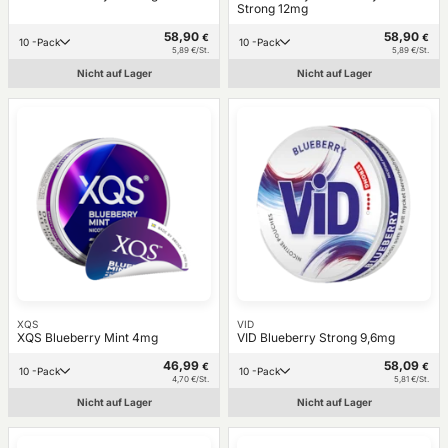
Strong 12mg
58,90
58,90
€
€
10 -Pack
10 -Pack
5,89 €/St.
5,89 €/St.
Nicht auf Lager
Nicht auf Lager
XQS
VID
XQS Blueberry Mint 4mg
VID Blueberry Strong 9,6mg
46,99
58,09
€
€
10 -Pack
10 -Pack
4,70 €/St.
5,81 €/St.
Nicht auf Lager
Nicht auf Lager