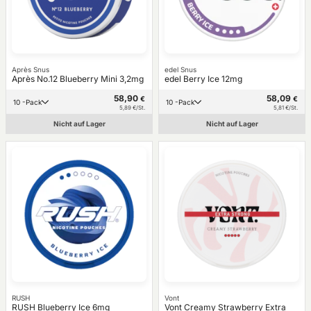
Après Snus
edel Snus
Après No.12 Blueberry Mini 3,2mg
edel Berry Ice 12mg
58,90
58,09
€
€
10 -Pack
10 -Pack
5,89 €/St.
5,81 €/St.
Nicht auf Lager
Nicht auf Lager
RUSH
Vont
RUSH Blueberry Ice 6mg
Vont Creamy Strawberry Extra