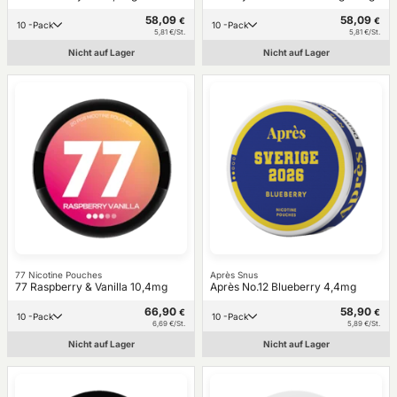
58,09
58,09
€
€
10 -Pack
10 -Pack
5,81 €/St.
5,81 €/St.
Nicht auf Lager
Nicht auf Lager
77 Nicotine Pouches
Après Snus
77 Raspberry & Vanilla 10,4mg
Après No.12 Blueberry 4,4mg
66,90
58,90
€
€
10 -Pack
10 -Pack
6,69 €/St.
5,89 €/St.
Nicht auf Lager
Nicht auf Lager