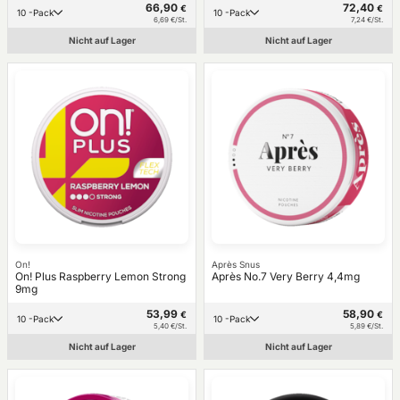
66,90
72,40
€
€
10 -Pack
10 -Pack
6,69 €/St.
7,24 €/St.
Nicht auf Lager
Nicht auf Lager
On!
Après Snus
On! Plus Raspberry Lemon Strong
Après No.7 Very Berry 4,4mg
9mg
53,99
58,90
€
€
10 -Pack
10 -Pack
5,40 €/St.
5,89 €/St.
Nicht auf Lager
Nicht auf Lager