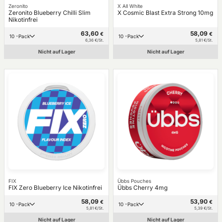
Zeronito
X All White
Zeronito Blueberry Chilli Slim
X Cosmic Blast Extra Strong 10mg
Nikotinfrei
63,60
58,09
€
€
10 -Pack
10 -Pack
6,36 €/St.
5,81 €/St.
Nicht auf Lager
Nicht auf Lager
FIX
Übbs Pouches
FIX Zero Blueberry Ice Nikotinfrei
Übbs Cherry 4mg
58,09
53,90
€
€
10 -Pack
10 -Pack
5,81 €/St.
5,39 €/St.
Nicht auf Lager
Nicht auf Lager