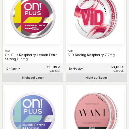
On!
VID
On! Plus Raspberry Lemon Extra
VID Racing Raspberry 7,2mg
Strong 11,5mg
53,99
58,09
€
€
10 -Pack
10 -Pack
5,40 €/St.
5,81 €/St.
Nicht auf Lager
Nicht auf Lager