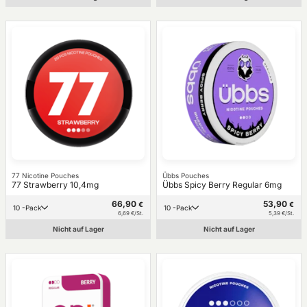
77 Nicotine Pouches
Übbs Pouches
77 Strawberry 10,4mg
Übbs Spicy Berry Regular 6mg
66,90
53,90
€
€
10 -Pack
10 -Pack
6,69 €/St.
5,39 €/St.
Nicht auf Lager
Nicht auf Lager