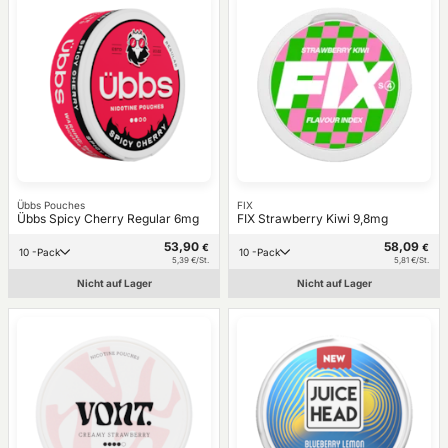
Übbs Pouches
FIX
Übbs Spicy Cherry Regular 6mg
FIX Strawberry Kiwi 9,8mg
53,90
58,09
€
€
10 -Pack
10 -Pack
5,39 €/St.
5,81 €/St.
Nicht auf Lager
Nicht auf Lager