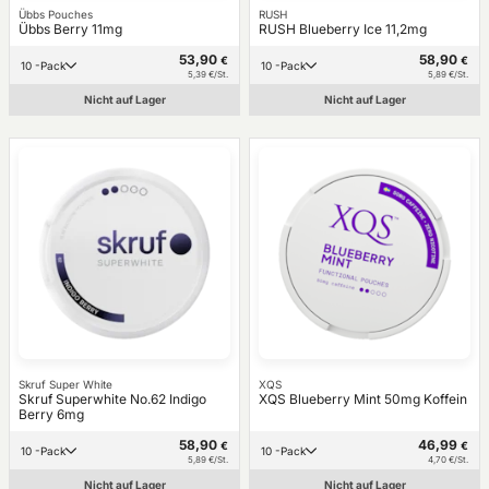
Übbs Pouches
RUSH
Übbs Berry 11mg
RUSH Blueberry Ice 11,2mg
53,90
58,90
€
€
10 -Pack
10 -Pack
5,39 €/St.
5,89 €/St.
Nicht auf Lager
Nicht auf Lager
Skruf Super White
XQS
Skruf Superwhite No.62 Indigo
XQS Blueberry Mint 50mg Koffein
Berry 6mg
58,90
46,99
€
€
10 -Pack
10 -Pack
5,89 €/St.
4,70 €/St.
Nicht auf Lager
Nicht auf Lager