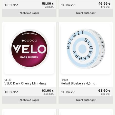
58,09
46,99
€
€
10 -Pack
10 -Pack
5,81 €/St.
4,70 €/St.
Nicht auf Lager
Nicht auf Lager
VELO
Helwit
VELO Dark Cherry Mini 4mg
Helwit Blueberry 4,5mg
63,60
63,60
€
€
10 -Pack
10 -Pack
6,36 €/St.
6,36 €/St.
Nicht auf Lager
Nicht auf Lager