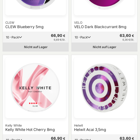
CLEW
VELO
CLEW Blueberry 5mg
VELO Dark Blackcurrant 8mg
66,90
63,60
€
€
10 -Pack
10 -Pack
6,69 €/St.
6,36 €/St.
Nicht auf Lager
Nicht auf Lager
Kelly White
Helwit
Kelly White Hot Cherry 8mg
Helwit Acai 3,5mg
66,90
63,60
€
€
10 -Pack
10 -Pack