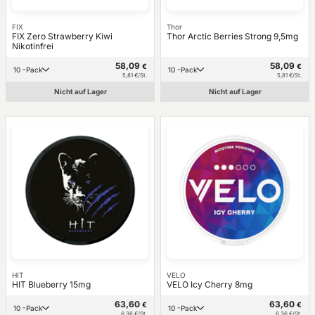
FIX
Thor
FIX Zero Strawberry Kiwi
Thor Arctic Berries Strong 9,5mg
Nikotinfrei
58,09
58,09
€
€
10 -Pack
10 -Pack
5,81 €/St.
5,81 €/St.
Nicht auf Lager
Nicht auf Lager
HIT
VELO
HIT Blueberry 15mg
VELO Icy Cherry 8mg
63,60
63,60
€
€
10 -Pack
10 -Pack
6,36 €/St.
6,36 €/St.