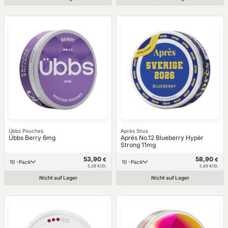
Übbs Pouches
Après Snus
Übbs Berry 6mg
Après No.12 Blueberry Hypèr
Strong 11mg
53,90
58,90
€
€
10 -Pack
10 -Pack
5,39 €/St.
5,89 €/St.
Nicht auf Lager
Nicht auf Lager