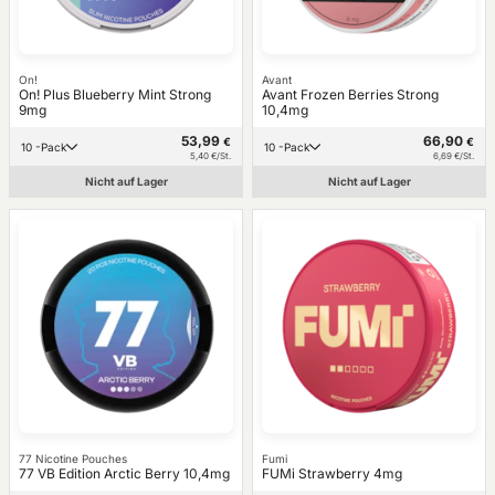
On!
Avant
On! Plus Blueberry Mint Strong
Avant Frozen Berries Strong
9mg
10,4mg
53,99
66,90
€
€
10 -Pack
10 -Pack
5,40 €/St.
6,69 €/St.
Nicht auf Lager
Nicht auf Lager
77 Nicotine Pouches
Fumi
77 VB Edition Arctic Berry 10,4mg
FUMi Strawberry 4mg