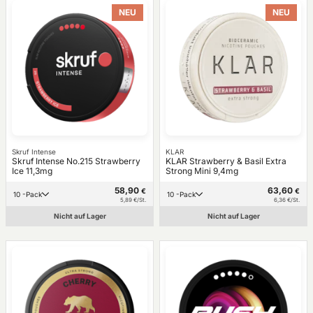
NEU
NEU
Skruf Intense
KLAR
Skruf Intense No.215 Strawberry
KLAR Strawberry & Basil Extra
Ice 11,3mg
Strong Mini 9,4mg
58,90
63,60
€
€
10 -Pack
10 -Pack
5,89 €/St.
6,36 €/St.
Nicht auf Lager
Nicht auf Lager