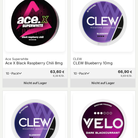
Ace Superwhite
CLEW
Ace X Black Raspberry Chili 8mg
CLEW Blueberry 10mg
63,60
66,90
€
€
10 -Pack
10 -Pack
6,36 €/St.
6,69 €/St.
Nicht auf Lager
Nicht auf Lager