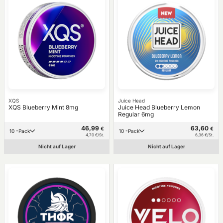
XQS
Juice Head
XQS Blueberry Mint 8mg
Juice Head Blueberry Lemon
Regular 6mg
46,99
63,60
€
€
10 -Pack
10 -Pack
4,70 €/St.
6,36 €/St.
Nicht auf Lager
Nicht auf Lager