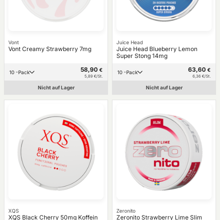
Vont
Juice Head
Vont Creamy Strawberry 7mg
Juice Head Blueberry Lemon
Super Stong 14mg
58,90
63,60
€
€
10 -Pack
10 -Pack
5,89 €/St.
6,36 €/St.
Nicht auf Lager
Nicht auf Lager
XQS
Zeronito
XQS Black Cherry 50mg Koffein
Zeronito Strawberry Lime Slim