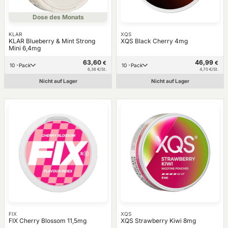
Dose des Monats
KLAR
XQS
KLAR Blueberry & Mint Strong
XQS Black Cherry 4mg
Mini 6,4mg
63,60
46,99
€
€
10 -Pack
10 -Pack
6,36 €/St.
4,70 €/St.
Nicht auf Lager
Nicht auf Lager
FIX
XQS
FIX Cherry Blossom 11,5mg
XQS Strawberry Kiwi 8mg