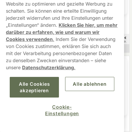
Website zu optimieren und gezielte Werbung zu
schalten. Sie können eine erteilte Einwilligung
jederzeit widerrufen und Ihre Einstellungen unter
XQS
Après Snus
„Einstellungen“ ändern.
Klicken Sie hier, um mehr
XQS Hallonsoda 8mg
Après ZERO No.12 Blueberry
Nikotinfrei
darüber zu erfahren, wie und warum wir
46,99
58,90
€
€
Cookies verwenden
.
Indem Sie der Verwendung
10 -Pack
10 -Pack
4,70 €/St.
5,89 €/St.
von Cookies zustimmen, erklären Sie sich auch
Nicht auf Lager
Nicht auf Lager
mit der Verarbeitung personenbezogener Daten
zu denselben Zwecken einverstanden – siehe
unsere
Datenschutzerklärung
.
Alle Cookies
Alle ablehnen
akzeptieren
Cookie-
Einstellungen
Helwit
Helwit
Helwit Cherry 4,5mg
Helwit Strawberry 4,5mg