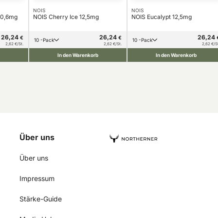
NOIS
NOIS
10,6mg
NOIS Cherry Ice 12,5mg
NOIS Eucalypt 12,5mg
26,24
26,24
26,24
€
€
10 -Pack
10 -Pack
2,62 €/St.
2,62 €/St.
2,62 €/S
In den Warenkorb
In den Warenkorb
Über uns
Über uns
Impressum
Stärke-Guide