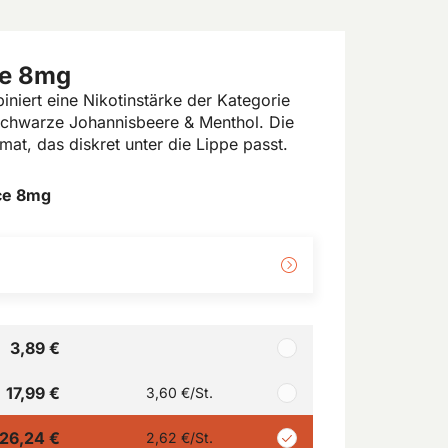
ce 8mg
niert eine Nikotinstärke der Kategorie
chwarze Johannisbeere & Menthol. Die
mat, das diskret unter die Lippe passt.
Ice 8mg
3,89 €
17,99 €
3,60 €
/St.
26,24 €
2,62 €
/St.