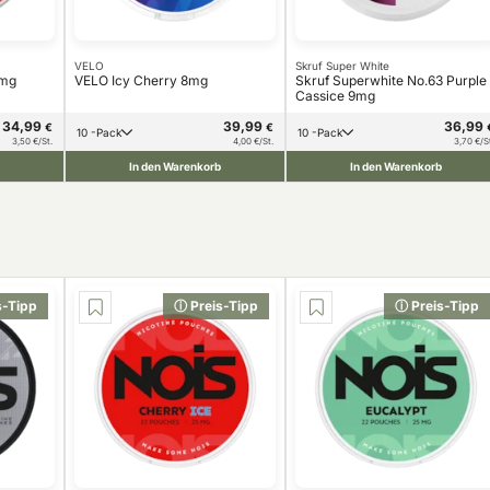
VELO
Skruf Super White
8mg
VELO Icy Cherry 8mg
Skruf Superwhite No.63 Purple
Cassice 9mg
34,99
39,99
36,99
€
€
10 -Pack
10 -Pack
3,50 €/St.
4,00 €/St.
3,70 €/S
In den Warenkorb
In den Warenkorb
s-Tipp
ⓘ Preis-Tipp
ⓘ Preis-Tipp