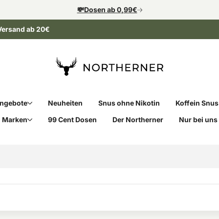
💸Dosen ab 0,99€
Versand ab 20€
ngebote
Neuheiten
Snus ohne Nikotin
Koffein Snus
Marken
99 Cent Dosen
Der Northerner
Nur bei uns