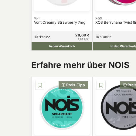
Vont
XQS
Vont Creamy Strawberry 7mg
XQS Berrynana Twist 
28,69
€
10 -Pack
10 -Pack
2,87 €/St.
In den Warenkorb
In den Warenkorb
Erfahre mehr über NOIS
ⓘ Preis-Tipp
ⓘ Prei