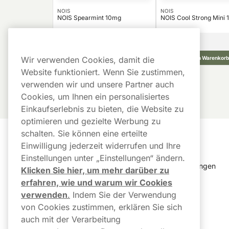
NOIS
NOIS
NOIS Spearmint 10mg
NOIS Cool Strong Mini 
26,24
€
10 -Pack
10 -Pack
2,62 €/St.
In den Warenkorb
In den Warenkorb
Wir verwenden Cookies, damit die
Website funktioniert. Wenn Sie zustimmen,
verwenden wir und unsere Partner auch
Cookies, um Ihnen ein personalisiertes
Einkaufserlebnis zu bieten, die Website zu
optimieren und gezielte Werbung zu
schalten. Sie können eine erteilte
Kundendienst
Links
Einwilligung jederzeit widerrufen und Ihre
Einstellungen unter „Einstellungen“ ändern.
Kundendienst
Cookie Einstellungen
Klicken Sie hier, um mehr darüber zu
erfahren, wie und warum wir Cookies
FAQ
Bestellverlauf
verwenden
.
Indem Sie der Verwendung
von Cookies zustimmen, erklären Sie sich
Paketstatus & 
Newsletter
Sendungsverfolgung
auch mit der Verarbeitung