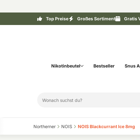
Top Preise
Großes Sortiment
Gratis 
Nikotinbeutel
Bestseller
Snus A
Northerner‎
NOIS‎
NOIS Blackcurrant Ice 8mg‎