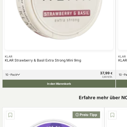
KLAR
KLAR
KLAR Strawberry & Basil Extra Strong Mini 9mg
KLAR 
37,99
€
10 -Pack
10 -
3,80 €/St.
In den Warenkorb
Erfahre mehr über N
ⓘ Preis-Tipp