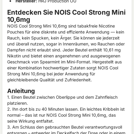
Hersteller:
HRJ Production OÜ
Entdecken Sie NOIS Cool Strong Mini
10,6mg
NOIS Cool Strong Mini 10,6mg sind tabakfreie Nicotine
Pouches für eine diskrete und effiziente Anwendung — kein
Rauch, kein Spucken, kein Ärger. Sie können sie jederzeit
und überall nutzen, sogar in Innenräumen, wo Rauchen oder
Dampfen nicht erlaubt sind. Jeder Beutel enthält 10,61 mg
Nikotin und bietet einen angenehmen und ausgewogenen
Geschmack von Spearmint im Mini-Format. Hergestellt aus
einer Kombination hochwertiger Zutaten sorgt NOIS Cool
Strong Mini 10,6mg bei jeder Anwendung für
gleichbleibende Qualität und Zufriedenheit.
Anleitung
1. Einen Beutel zwischen Oberlippe und dem Zahnfleisch
platzieren.
2. Ihn dort bis zu 40 Minuten lassen. Ein leichtes Kribbeln ist
normal – das ist nur NOIS Cool Strong Mini 10,6mg, das
seine Wirkung entfaltet.
3. Am Schluss den gebrauchten Beutel verantwortungsvoll
entsorgen – entweder im Deckelfach der Dose oder in einem