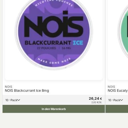
NOIS
NOIS
NOIS Blackcurrant Ice 8mg
NOIS Eucaly
26,24
€
10 -Pack
10 -Pack
2,62 €/St.
In den Warenkorb