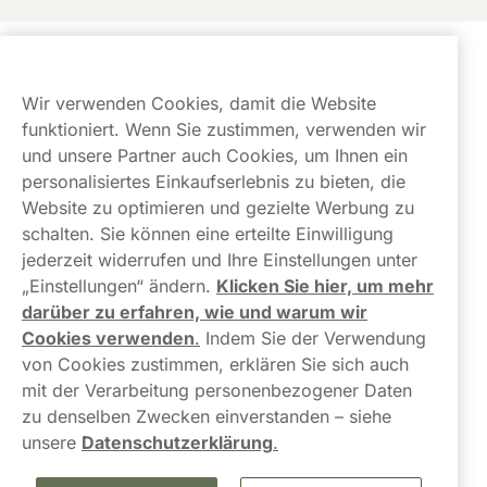
Kundendienst
Wir verwenden Cookies, damit die Website
Links
funktioniert. Wenn Sie zustimmen, verwenden wir
und unsere Partner auch Cookies, um Ihnen ein
Über uns
personalisiertes Einkaufserlebnis zu bieten, die
Website zu optimieren und gezielte Werbung zu
schalten. Sie können eine erteilte Einwilligung
jederzeit widerrufen und Ihre Einstellungen unter
„Einstellungen“ ändern.
Klicken Sie hier, um mehr
darüber zu erfahren, wie und warum wir
Kontaktiere uns!
Cookies verwenden
.
Indem Sie der Verwendung
von Cookies zustimmen, erklären Sie sich auch
hallo@northerner.com
mit der Verarbeitung personenbezogener Daten
zu denselben Zwecken einverstanden – siehe
+498001844282
unsere
Datenschutzerklärung
.
Mo-Do: 08-17 Uhr (Pause: 12-13) Fr: 09-17 Uhr