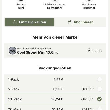
Format
Stärke Northerner
Geschmack
Mini
Extra stark
Menthol
Einmalig kaufen
Abonnieren
Mehr von dieser Marke
Geschmacksrichtung wählen
Ändern
Cool Strong Mini 10,6mg
Packungsgrößen
1-Pack
3,89 €
5-Pack
17,99 €
3,60 €
/St.
10-Pack
26,24 €
2,62 €
/St.
20-Pack
50,24 €
2,51 €
/St.