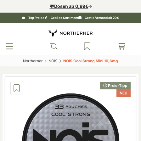
💸Dosen ab 0,99€
Top Preise
Großes Sortiment
Gratis Versand ab 20€
Northerner‎
NOIS‎
NOIS Cool Strong Mini 10,6mg‎
ⓘ Preis-Tipp
NEU