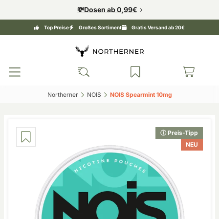
💸Dosen ab 0,99€
Top Preise
Großes Sortiment
Gratis Versand ab 20€
Northerner‎
NOIS‎
NOIS Spearmint 10mg‎
ⓘ Preis-Tipp
NEU