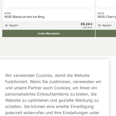
NOIS
NOIS
NOIS Blackcurrant Ice 8mg
NOIS Cherry
26,24
€
10 -Pack
10 -Pack
2,62 €/St.
In den Warenkorb
Kundendienst
Wir verwenden Cookies, damit die Website
Links
funktioniert. Wenn Sie zustimmen, verwenden wir
und unsere Partner auch Cookies, um Ihnen ein
Über uns
personalisiertes Einkaufserlebnis zu bieten, die
Website zu optimieren und gezielte Werbung zu
schalten. Sie können eine erteilte Einwilligung
jederzeit widerrufen und Ihre Einstellungen unter