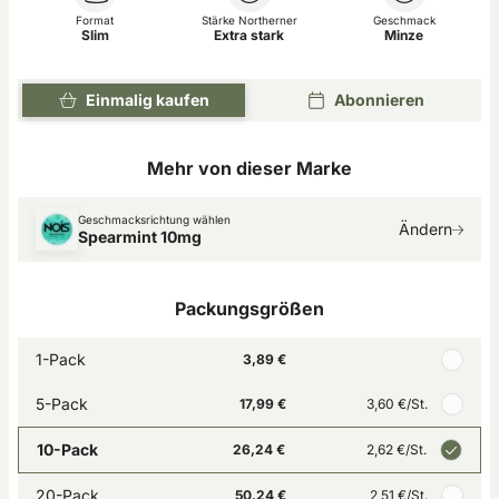
Format
Stärke Northerner
Geschmack
Slim
Extra stark
Minze
Einmalig kaufen
Abonnieren
Mehr von dieser Marke
Geschmacksrichtung wählen
Ändern
Spearmint 10mg
Packungsgrößen
1-Pack
3,89 €
5-Pack
17,99 €
3,60 €
/St.
10-Pack
26,24 €
2,62 €
/St.
20-Pack
50,24 €
2,51 €
/St.