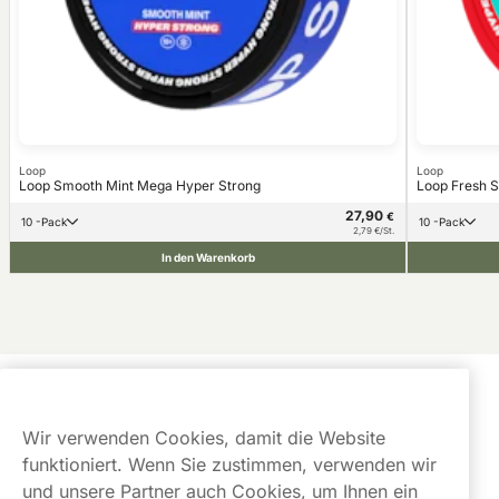
Loop
Loop
Loop Smooth Mint Mega Hyper Strong
Loop Fresh S
27,90
€
10 -Pack
10 -Pack
2,79 €/St.
In den Warenkorb
Kundendienst
Wir verwenden Cookies, damit die Website
Links
funktioniert. Wenn Sie zustimmen, verwenden wir
und unsere Partner auch Cookies, um Ihnen ein