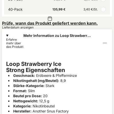
40-Pack
135,99 €
3,40 €
/St.
Prüfe, wann das Produkt geliefert werden kann.
Lieferdatum anzeigen
Mehr Information zu Loop Strawberry
Erfahre
Ice Strong
mehr über
das Produkt
Loop Strawberry Ice
Strong Eigenschaften
Geschmack:
Erdbeere & Pfefferminze
Nikotingehalt (mg/Beutel):
8,9
Stärke-Kategorie:
Stark
Format:
Slim
Beutel pro Dose:
20
Nettogewicht:
12,5 g
Kategorie:
Nikotinbeutel
Hersteller:
Another Snus Factory