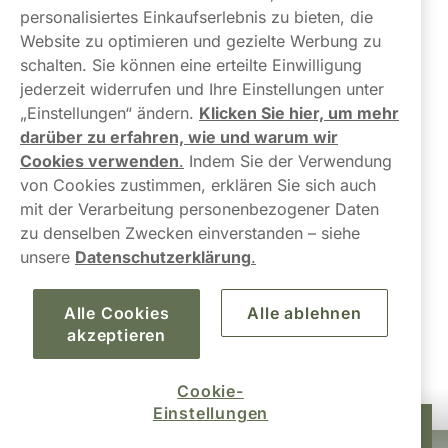
Über uns
personalisiertes Einkaufserlebnis zu bieten, die
Website zu optimieren und gezielte Werbung zu
schalten. Sie können eine erteilte Einwilligung
jederzeit widerrufen und Ihre Einstellungen unter
„Einstellungen“ ändern.
Klicken Sie hier, um mehr
darüber zu erfahren, wie und warum wir
Kontaktiere uns!
Cookies verwenden
.
Indem Sie der Verwendung
von Cookies zustimmen, erklären Sie sich auch
hallo@northerner.com
mit der Verarbeitung personenbezogener Daten
zu denselben Zwecken einverstanden – siehe
+498001844282
unsere
Datenschutzerklärung
.
Mo-Do: 08-17 Uhr (Pause: 12-13) Fr: 09-17 Uhr
Alle Cookies
Alle ablehnen
akzeptieren
Cookie-
Einstellungen
36,99 €
In den Warenkorb
10-Pack