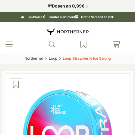
💸Dosen ab 0,99€
Top Preise
Großes Sortiment
Gratis Versand ab 20€
Northerner‎
Loop‎
Loop Strawberry Ice Strong‎