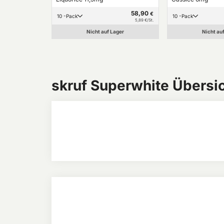
58,90
€
10 -Pack
10 -Pack
5,89 €/St.
Nicht auf Lager
Nicht au
skruf Superwhite Übersi