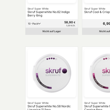
Skruf Super White
Skruf Super White
Skruf Superwhite No.62 Indigo
Skruf Cool & Cris
Berry 6mg
58,90
€
6,9
10 -Pack
5,89 €/St.
Nicht auf Lager
Nicht au
Skruf Super White
Skruf Super White
Skruf Superwhite No.58 Nordic
Skruf Superwhite 
Liquorice 11,5mg
Cassice 6mg