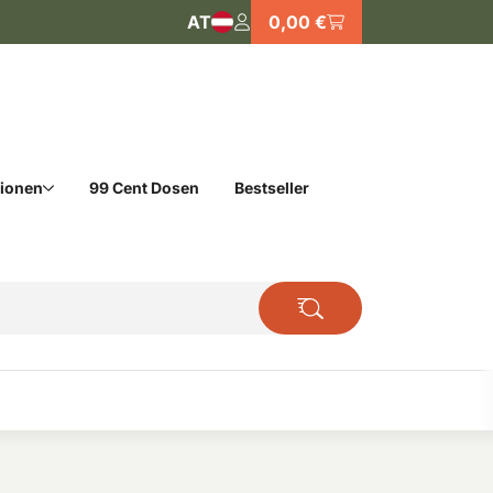
AT
0,00 €
tionen
99 Cent Dosen
Bestseller