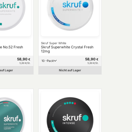
Skruf Super White
e No.52 Fresh
Skruf Superwhite Crystal Fresh
12mg
58,90
58,90
€
€
10 -Pack
5,89 €/St.
5,89 €/St.
auf Lager
Nicht auf Lager