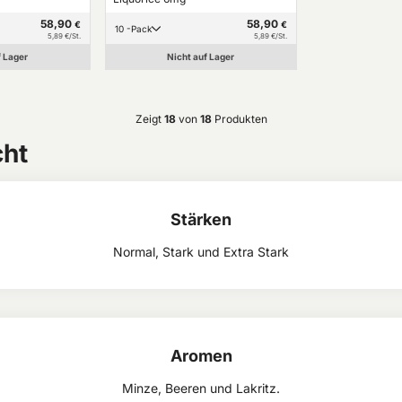
58,90
58,90
€
€
10 -Pack
5,89 €/St.
5,89 €/St.
f Lager
Nicht auf Lager
Zeigt
18
von
18
Produkten
cht
Stärken
Normal, Stark und Extra Stark
Aromen
Minze, Beeren und Lakritz.