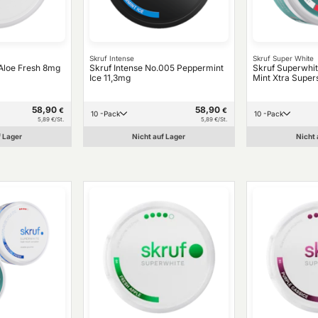
Skruf Intense
Skruf Super White
Aloe Fresh 8mg
Skruf Intense No.005 Peppermint
Skruf Superwhi
Ice 11,3mg
Mint Xtra Super
58,90
58,90
€
€
10 -Pack
10 -Pack
5,89 €/St.
5,89 €/St.
f Lager
Nicht auf Lager
Nicht 