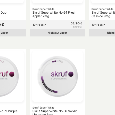
Skruf Super White
Skruf Super White
p Duo
Skruf Superwhite No.64 Fresh
Skruf Superwhit
Apple 12mg
Cassice 9mg
58,90
€
9 €
10 -Pack
10 -Pack
5,89 €/St.
f Lager
Nicht auf Lager
Nicht 
Skruf Super White
No.71 Purple
Skruf Superwhite No.56 Nordic
Liquorice 6mg