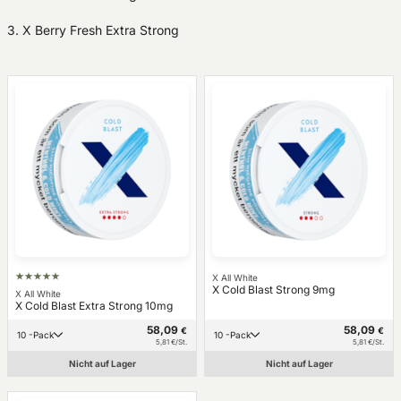
3. X Berry Fresh Extra Strong
X All White
X Cold Blast Strong 9mg
X All White
X Cold Blast Extra Strong 10mg
58,09
58,09
€
€
10 -Pack
10 -Pack
5,81 €/St.
5,81 €/St.
Nicht auf Lager
Nicht auf Lager