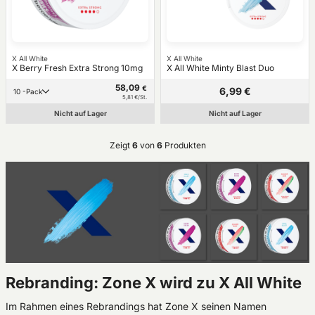
X All White
X All White
X Berry Fresh Extra Strong 10mg
X All White Minty Blast Duo
58,09
€
6,99 €
10 -Pack
5,81 €/St.
Nicht auf Lager
Nicht auf Lager
Zeigt
6
von
6
Produkten
Rebranding: Zone X wird zu X All White
Im Rahmen eines Rebrandings hat Zone X seinen Namen