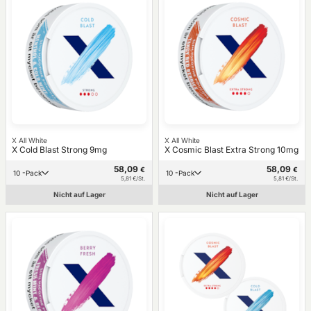
X All White
X All White
X Cold Blast Strong 9mg
X Cosmic Blast Extra Strong 10mg
58,09
58,09
€
€
10 -Pack
10 -Pack
5,81 €/St.
5,81 €/St.
Nicht auf Lager
Nicht auf Lager