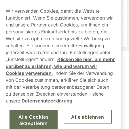
Wie benutzt man X?
Wir verwenden Cookies, damit die Website
funktioniert. Wenn Sie zustimmen, verwenden wir
Wie stark ist X?
und unsere Partner auch Cookies, um Ihnen ein
personalisiertes Einkaufserlebnis zu bieten, die
Wie viele Beutel befinden sich pro Dose?
Website zu optimieren und gezielte Werbung zu
schalten. Sie können eine erteilte Einwilligung
jederzeit widerrufen und Ihre Einstellungen unter
„Einstellungen“ ändern.
Klicken Sie hier, um mehr
Kundendienst
darüber zu erfahren, wie und warum wir
Cookies verwenden
.
Indem Sie der Verwendung
Links
von Cookies zustimmen, erklären Sie sich auch
mit der Verarbeitung personenbezogener Daten
Über uns
zu denselben Zwecken einverstanden – siehe
unsere
Datenschutzerklärung
.
Alle Cookies
Alle ablehnen
akzeptieren