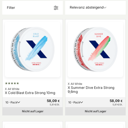
Relevanz absteigend
Filter
X All White
X Summer Dive Extra Strong
X All White
9,6mg
X Cold Blast Extra Strong 10mg
58,09
58,09
€
€
10 -Pack
10 -Pack
5,81 €/St.
5,81 €/St.
Nicht auf Lager
Nicht auf Lager