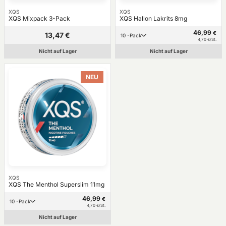
XQS
XQS
XQS Mixpack 3-Pack
XQS Hallon Lakrits 8mg
46,99
€
13,47 €
10 -Pack
4,70 €/St.
Nicht auf Lager
Nicht auf Lager
NEU
XQS
XQS The Menthol Superslim 11mg
46,99
€
10 -Pack
4,70 €/St.
Nicht auf Lager