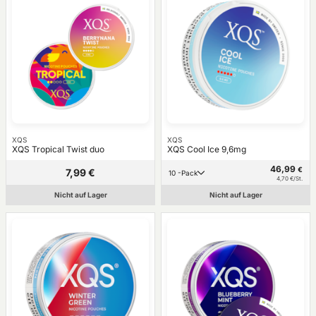
XQS
XQS
XQS Tropical Twist duo
XQS Cool Ice 9,6mg
46,99
€
7,99 €
10 -Pack
4,70 €/St.
Nicht auf Lager
Nicht auf Lager