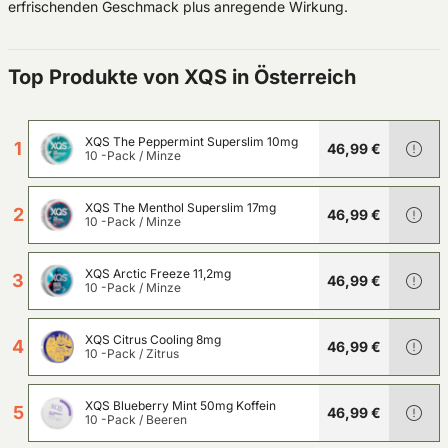
erfrischenden Geschmack plus anregende Wirkung.
Top Produkte von XQS in Österreich
XQS The Peppermint Superslim 10mg
1
46,99 €
10 -Pack
/
Minze
XQS The Menthol Superslim 17mg
2
46,99 €
10 -Pack
/
Minze
XQS Arctic Freeze 11,2mg
3
46,99 €
10 -Pack
/
Minze
XQS Citrus Cooling 8mg
4
46,99 €
10 -Pack
/
Zitrus
XQS Blueberry Mint 50mg Koffein
5
46,99 €
10 -Pack
/
Beeren