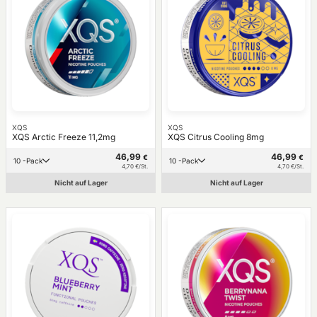
XQS
XQS
XQS Arctic Freeze 11,2mg
XQS Citrus Cooling 8mg
46,99
46,99
€
€
10 -Pack
10 -Pack
4,70 €/St.
4,70 €/St.
Nicht auf Lager
Nicht auf Lager