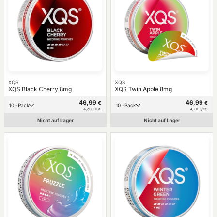
XQS
XQS
XQS Black Cherry 8mg
XQS Twin Apple 8mg
46,99
46,99
€
€
10 -Pack
10 -Pack
4,70 €/St.
4,70 €/St.
Nicht auf Lager
Nicht auf Lager