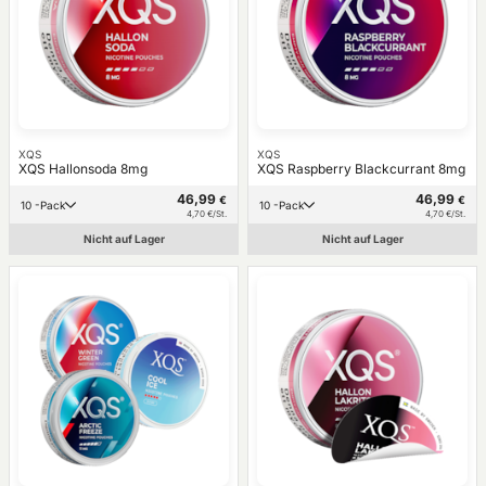
XQS
XQS
XQS Hallonsoda 8mg
XQS Raspberry Blackcurrant 8mg
46,99
46,99
€
€
10 -Pack
10 -Pack
4,70 €/St.
4,70 €/St.
Nicht auf Lager
Nicht auf Lager