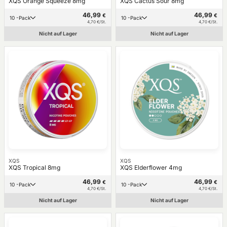
XQS Orange Squeeze 8mg
XQS Cactus Sour 8mg
46,99
46,99
€
€
10 -Pack
10 -Pack
4,70 €/St.
4,70 €/St.
Nicht auf Lager
Nicht auf Lager
XQS
XQS
XQS Tropical 8mg
XQS Elderflower 4mg
46,99
46,99
€
€
10 -Pack
10 -Pack
4,70 €/St.
4,70 €/St.
Nicht auf Lager
Nicht auf Lager