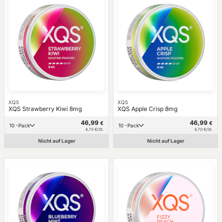
XQS
XQS
XQS Strawberry Kiwi 8mg
XQS Apple Crisp 8mg
46,99
46,99
€
€
10 -Pack
10 -Pack
4,70 €/St.
4,70 €/St.
Nicht auf Lager
Nicht auf Lager