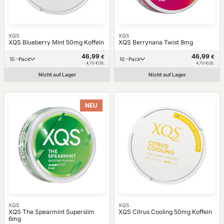
XQS
XQS
XQS Blueberry Mint 50mg Koffein
XQS Berrynana Twist 8mg
46,99
46,99
€
€
10 -Pack
10 -Pack
4,70 €/St.
4,70 €/St.
Nicht auf Lager
Nicht auf Lager
NEU
XQS
XQS
XQS The Spearmint Superslim
XQS Citrus Cooling 50mg Koffein
6mg