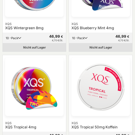
XQS
XQS
XQS Wintergreen 8mg
XQS Blueberry Mint 4mg
46,99
46,99
€
€
10 -Pack
10 -Pack
4,70 €/St.
4,70 €/St.
Nicht auf Lager
Nicht auf Lager
XQS
XQS
XQS Tropical 4mg
XQS Tropical 50mg Koffein