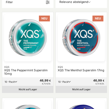
Relevanz absteigend
Filter
NEU
NEU
XQS
XQS
XQS The Peppermint Superslim
XQS The Menthol Superslim 17mg
10mg
46,99
46,99
€
€
10 -Pack
10 -Pack
4,70 €/St.
4,70 €/St.
Nicht auf Lager
Nicht auf Lager