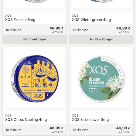
XQS
XQS
XQS Fruzzle 8mg
XQS Wintergreen 4mg
46,99
46,99
€
€
10 -Pack
10 -Pack
4,70 €/St.
4,70 €/St.
Nicht auf Lager
Nicht auf Lager
XQS
XQS
XQS Citrus Cooling 4mg
XQS Elderflower 8mg
46,99
46,99
€
€
10 -Pack
10 -Pack
4,70 €/St.
4,70 €/St.