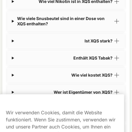
Wie viel Nikotin ist in XQS enthalten?
Wie viele Snusbeutel sind in einer Dose von
XQS enthalten?
Ist XQS stark?
Enthält XQS Tabak?
Wie viel kostet XQS?
Wer ist Eigentümer von XQS?
Wie unterscheidet sich XQS von
Wir verwenden Cookies, damit die Website
herkömmlichem Snus?
funktioniert. Wenn Sie zustimmen, verwenden wir
und unsere Partner auch Cookies, um Ihnen ein
Wie schnell wird der XQS-Snus von Northerner