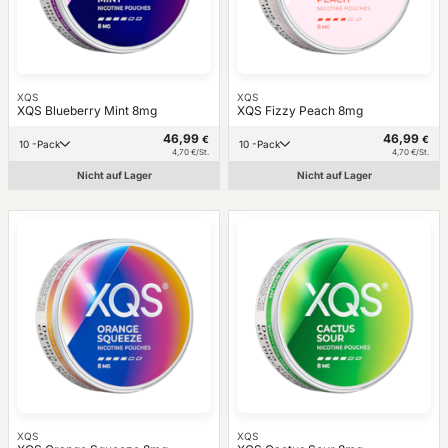
XQS
XQS
XQS Blueberry Mint 8mg
XQS Fizzy Peach 8mg
46,99
46,99
€
€
10 -Pack
10 -Pack
4,70 €/St.
4,70 €/St.
Nicht auf Lager
Nicht auf Lager
XQS
XQS