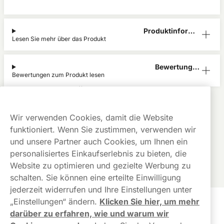
Produktinform
Lesen Sie mehr über das Produkt
ation
Bewertunge
Bewertungen zum Produkt lesen
n (0)
Übbs Pouches
Alle Produkte anzeigen von
Übbs Pouches
Kauf auf
Gratis
Günstige
Wir verwenden Cookies, damit die Website
Rechnung
Versand
Preise
funktioniert. Wenn Sie zustimmen, verwenden wir
Dieses Produkt ist nicht risikofrei und enthält Nikotin, eine
und unsere Partner auch Cookies, um Ihnen ein
süchtig machende Substanz.
personalisiertes Einkaufserlebnis zu bieten, die
Website zu optimieren und gezielte Werbung zu
schalten. Sie können eine erteilte Einwilligung
jederzeit widerrufen und Ihre Einstellungen unter
„Einstellungen“ ändern.
Klicken Sie hier, um mehr
Kundendienst
darüber zu erfahren, wie und warum wir