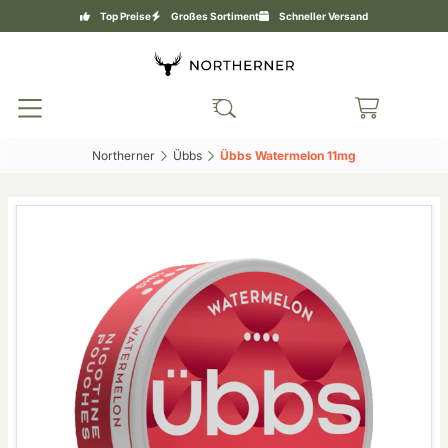
Top Preise
Großes Sortiment
Schneller Versand
Northerner‎
Übbs‎
Übbs Watermelon 11mg‎