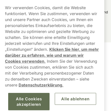
Nikotinbeuteln
Wir verwenden Cookies, damit die Website
Alle Vont Pouches enthalten nicht nur keinen Tabak, sondern sind
funktioniert. Wenn Sie zustimmen, verwenden wir
auch All-White, was die Zutaten betrifft. Somit muss man keine
und unsere Partner auch Cookies, um Ihnen ein
Verfärbung der Zähne befürchten. Zudem ist das Format der
personalisiertes Einkaufserlebnis zu bieten, die
Nikotinbeutel Slim, sodass sie ganz diskret und unbemerkt im
Website zu optimieren und gezielte Werbung zu
Mund bleiben.
schalten. Sie können eine erteilte Einwilligung
jederzeit widerrufen und Ihre Einstellungen unter
„Einstellungen“ ändern.
Klicken Sie hier, um mehr
Kundendienst
darüber zu erfahren, wie und warum wir
Cookies verwenden
.
Indem Sie der Verwendung
Links
von Cookies zustimmen, erklären Sie sich auch
mit der Verarbeitung personenbezogener Daten
Über uns
zu denselben Zwecken einverstanden – siehe
unsere
Datenschutzerklärung
.
Alle Cookies
Alle ablehnen
akzeptieren