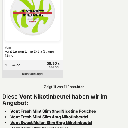
Vont
Vont Lemon Lime Extra Strong
12mg
58,90
€
10 -Pack
5,89 €/St.
Nicht auf Lager
Zeigt
11
von
11
Produkten
Diese Vont Nikotinbeutel haben wir im
Angebot:
Vont Fresh Mint Slim 9mg Nicotine Pouches
Vont Fresh Mint Slim 4mg Nikotinbeutel
Vont Sweet Melon Slim 6mg Nikotinbeutel