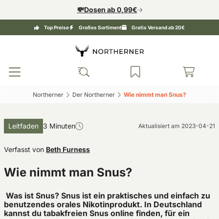
💸Dosen ab 0,99€
Top Preise
Großes Sortiment
Gratis Versand ab 20€
Northerner‎
Der Northerner‎
Wie nimmt man Snus?‎
Leitfaden
3 Minuten
Aktualisiert am
2023-04-21
Verfasst von
Beth Furness
Wie nimmt man Snus?
Was ist Snus? Snus ist ein praktisches und einfach zu
benutzendes orales Nikotinprodukt. In Deutschland
kannst du tabakfreien Snus online finden, für ein