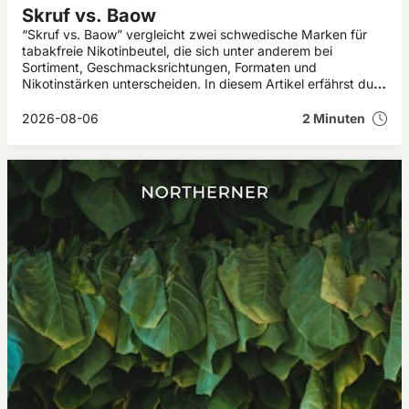
Skruf vs. Baow
“Skruf vs. Baow” vergleicht zwei schwedische Marken für
tabakfreie Nikotinbeutel, die sich unter anderem bei
Sortiment, Geschmacksrichtungen, Formaten und
Nikotinstärken unterscheiden. In diesem Artikel erfährst du,
welche Gemeinsamkeiten und Unterschiede Skruf und Baow
aufweisen.
2026-08-06
2 Minuten