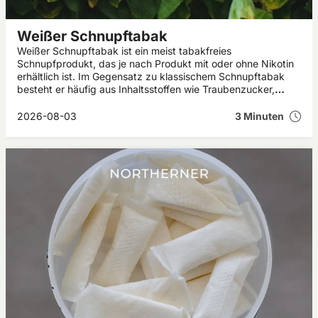
Weißer Schnupftabak
Weißer Schnupftabak ist ein meist tabakfreies
Schnupfprodukt, das je nach Produkt mit oder ohne Nikotin
erhältlich ist. Im Gegensatz zu klassischem Schnupftabak
besteht er häufig aus Inhaltsstoffen wie Traubenzucker,
Menthol und Aromen. In diesem Artikel erfährst du, was
weißer Schnupftabak ist, welche Wirkung er haben kann und
2026-08-03
3 Minuten
worauf du beim Kauf achten solltest.