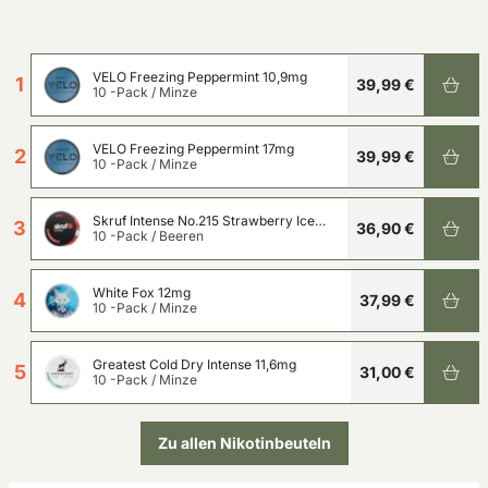
VELO Freezing Peppermint 10,9mg
1
39,99 €
10 -Pack
/
Minze
VELO Freezing Peppermint 17mg
2
39,99 €
10 -Pack
/
Minze
Skruf Intense No.215 Strawberry Ice
3
36,90 €
11,3mg
10 -Pack
/
Beeren
White Fox 12mg
4
37,99 €
10 -Pack
/
Minze
Greatest Cold Dry Intense 11,6mg
5
31,00 €
10 -Pack
/
Minze
Zu allen Nikotinbeuteln