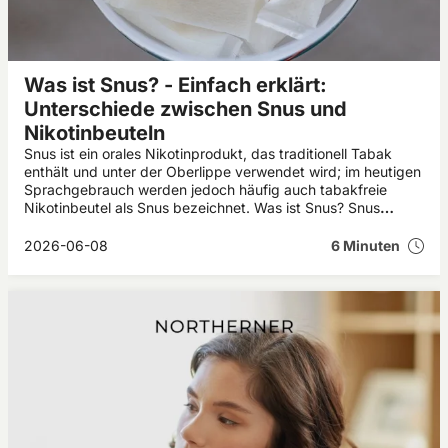
Was ist Snus? - Einfach erklärt:
Unterschiede zwischen Snus und
Nikotinbeuteln
Snus ist ein orales Nikotinprodukt, das traditionell Tabak
enthält und unter der Oberlippe verwendet wird; im heutigen
Sprachgebrauch werden jedoch häufig auch tabakfreie
Nikotinbeutel als Snus bezeichnet. Was ist Snus? Snus
stammt ursprünglich aus Schweden und wird seit vielen
Jahren als rauchlose Alternative zu anderen
2026-06-08
6 Minuten
Nikotinprodukten verwendet. Wer sich fragt: „Snus – was ist
das?“, findet in diesem Artikel eine einfache Erklärung zu
Herkunft, Inhaltsstoffen, Wirkung, Anwendung und den
wichtigsten Unterschieden zwischen klassischem Snus und
modernen Nikotinbeuteln.