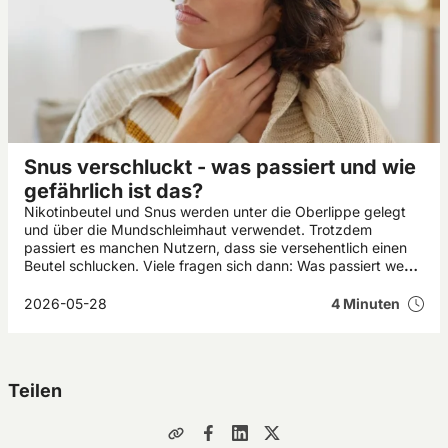
Snus verschluckt - was passiert und wie
gefährlich ist das?
Nikotinbeutel und Snus werden unter die Oberlippe gelegt
und über die Mundschleimhaut verwendet. Trotzdem
passiert es manchen Nutzern, dass sie versehentlich einen
Beutel schlucken. Viele fragen sich dann: Was passiert wenn
man Snus verschluckt? In den meisten Fällen verursacht ein
verschluckter Snus bei Erwachsenen nur vorübergehende
2026-05-28
4 Minuten
Beschwerden wie Übelkeit oder Magenreizungen. Kinder
und Haustiere reagieren jedoch deutlich empfindlicher auf
Nikotin.
Teilen