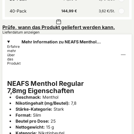
40-Pack
144,99 €
3,62 €
/St.
Prüfe, wann das Produkt geliefert werden kann.
Lieferdatum anzeigen
Mehr Information zu NEAFS Menthol
Erfahre
Regular 7,8mg
mehr
über
das
Produkt
NEAFS Menthol Regular
7,8mg Eigenschaften
Geschmack:
Menthol
Nikotingehalt (mg/Beutel):
7,8
Stärke-Kategorie:
Stark
Format:
Slim
Beutel pro Dose:
25
Nettogewicht:
15 g
Kategorie:
Nikotinbeutel