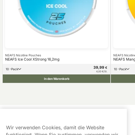
NEAFS Nicotine Pouches
NEAFS Nicotin
NEAFS Ice Cool XStrong 16,2mg
NEAFS Mango
39,99
€
10 -Pack
10 -Pack
4,00 €/St.
In den Warenkorb
Kundendienst
Wir verwenden Cookies, damit die Website
Links
funktioniert. Wenn Sie zustimmen, verwenden wir