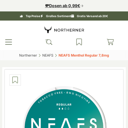
💸Dosen ab 0,99€
Top Preise
Großes Sortiment
Gratis Versand ab 20€
Northerner‎
NEAFS‎
NEAFS Menthol Regular 7,8mg‎