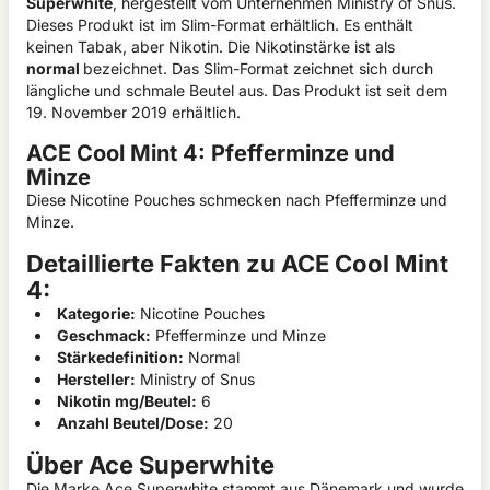
Superwhite
, hergestellt vom Unternehmen Ministry of Snus.
Dieses Produkt ist im Slim-Format erhältlich. Es enthält
keinen Tabak, aber Nikotin. Die Nikotinstärke ist als
normal
bezeichnet. Das Slim-Format zeichnet sich durch
längliche und schmale Beutel aus. Das Produkt ist seit dem
19. November 2019 erhältlich.
ACE Cool Mint 4: Pfefferminze und
Minze
Diese Nicotine Pouches schmecken nach Pfefferminze und
Minze.
Detaillierte Fakten zu ACE Cool Mint
4:
Kategorie:
Nicotine Pouches
Geschmack:
Pfefferminze und Minze
Stärkedefinition:
Normal
Hersteller:
Ministry of Snus
Nikotin mg/Beutel:
6
Anzahl Beutel/Dose:
20
Über Ace Superwhite
Die Marke Ace Superwhite stammt aus Dänemark und wurde