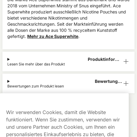
2018 vom Unternehmen Ministry of Snus eingeführt. Ace
Superwhite produziert ausschließlich Nicotine Pouches und
bietet verschiedene Nikotinmengen und
Geschmacksrichtungen. Seit der Markteinführung werden
alle Dosen der Marke aus 100 % recyceltem Kunststoff
gefertigt.
Mehr zu Ace Superwhite
.
Produktinform
Lesen Sie mehr über das Produkt
ation
Bewertunge
Bewertungen zum Produkt lesen
n (0)
Ace Superwhite
Alle Produkte anzeigen von
Ace Superwhite
Kauf auf
Gratis
Günstige
Wir verwenden Cookies, damit die Website
Rechnung
Versand
Preise
funktioniert. Wenn Sie zustimmen, verwenden wir
Dieses Produkt ist nicht risikofrei und enthält Nikotin, eine
und unsere Partner auch Cookies, um Ihnen ein
süchtig machende Substanz.
personalisiertes Einkaufserlebnis zu bieten, die