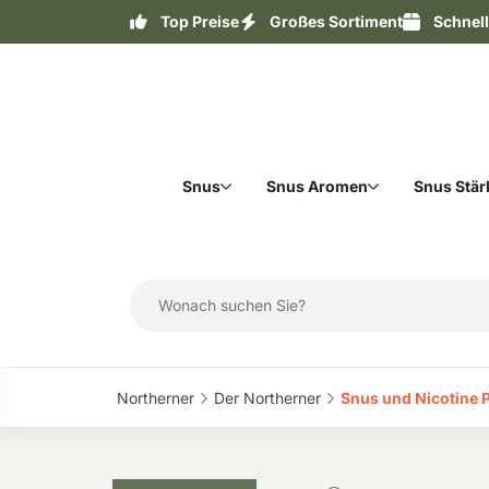
Top Preise
Großes Sortiment
Schnel
Snus
Snus Aromen
Snus Stär
Northerner‎
Der Northerner‎
Snus und Nicotine 