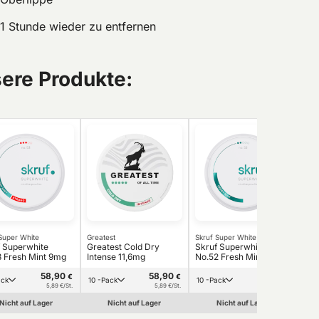
 1 Stunde wieder zu entfernen
sere Produkte:
Super White
Greatest
Skruf Super White
 Superwhite
Greatest Cold Dry
Skruf Superwhite
 Fresh Mint 9mg
Intense 11,6mg
No.52 Fresh Mint 6mg
58,90
58,90
58,90
€
€
€
Pack
10 -Pack
10 -Pack
5,89 €/St.
5,89 €/St.
5,89 €/St.
Nicht auf Lager
Nicht auf Lager
Nicht auf Lager