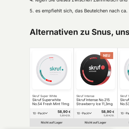
5. es empfiehlt sich, das Beutelchen nach ca.
Alternativen zu Snus, un
NEU
Skruf Super White
Skruf Intense
Skruf 
Skruf Superwhite
Skruf Intense No.215
Skruf
No.54 Fresh Mint 11mg
Strawberry Ice 11,3mg
No.53
58,90
58,90
€
€
10 -Pack
10 -Pack
10 -
5,89 €/St.
5,89 €/St.
Nicht auf Lager
Nicht auf Lager