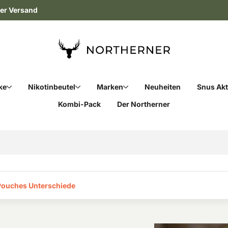
ler Versand
ke
Nikotinbeutel
Marken
Neuheiten
Snus Ak
Kombi-Pack
Der Northerner
Pouches Unterschiede‎