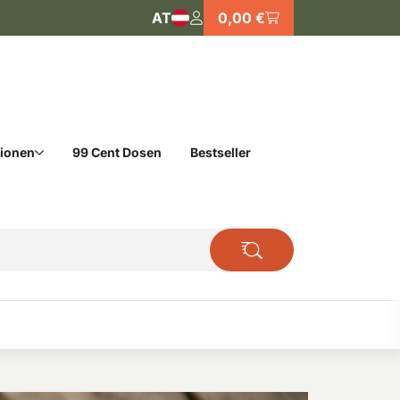
AT
0,00 €
tionen
99 Cent Dosen
Bestseller