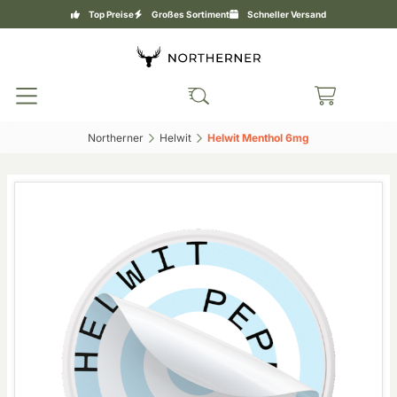
Top Preise
Großes Sortiment
Schneller Versand
Northerner‎
Helwit‎
Helwit Menthol 6mg‎