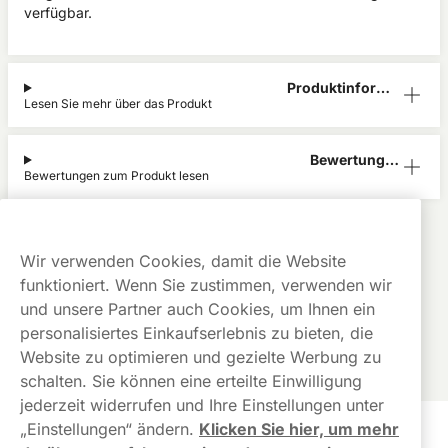
verfügbar.
Produktinform
Lesen Sie mehr über das Produkt
ation
Bewertunge
Bewertungen zum Produkt lesen
n (0)
Helwit
Alle Produkte anzeigen von
Helwit
Kauf auf
Gratis
Günstige
Wir verwenden Cookies, damit die Website
Rechnung
Versand
Preise
funktioniert. Wenn Sie zustimmen, verwenden wir
Dieses Produkt ist nicht risikofrei und enthält Nikotin, eine
und unsere Partner auch Cookies, um Ihnen ein
süchtig machende Substanz.
personalisiertes Einkaufserlebnis zu bieten, die
Website zu optimieren und gezielte Werbung zu
schalten. Sie können eine erteilte Einwilligung
jederzeit widerrufen und Ihre Einstellungen unter
„Einstellungen“ ändern.
Klicken Sie hier, um mehr
Kundendienst