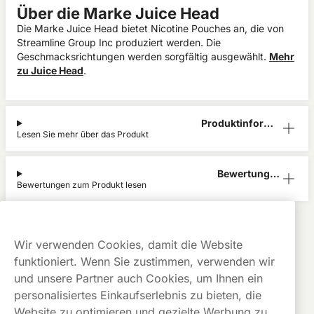
Über die Marke Juice Head
Die Marke Juice Head bietet Nicotine Pouches an, die von
Streamline Group Inc produziert werden. Die
Geschmacksrichtungen werden sorgfältig ausgewählt.
Mehr
zu Juice Head
.
Produktinform
Lesen Sie mehr über das Produkt
ation
Bewertunge
Bewertungen zum Produkt lesen
n (0)
Juice Head
Alle Produkte anzeigen von
Juice Head
Kauf auf
Gratis
Günstige
Wir verwenden Cookies, damit die Website
Rechnung
Versand
Preise
funktioniert. Wenn Sie zustimmen, verwenden wir
Dieses Produkt ist nicht risikofrei und enthält Nikotin, eine
und unsere Partner auch Cookies, um Ihnen ein
süchtig machende Substanz.
personalisiertes Einkaufserlebnis zu bieten, die
Website zu optimieren und gezielte Werbung zu